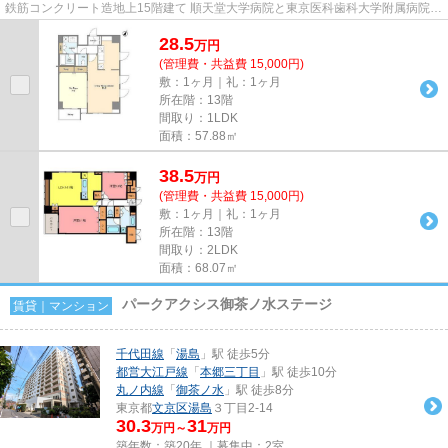
鉄筋コンクリート造地上15階建て 順天堂大学病院と東京医科歯科大学附属病院の
あいだのサッカー通り沿...
28.5
万
円
(管理費・共益費 15,000円)
敷：1ヶ月｜礼：1ヶ月
所在階：13階
間取り：1LDK
面積：57.88㎡
38.5
万
円
(管理費・共益費 15,000円)
敷：1ヶ月｜礼：1ヶ月
所在階：13階
間取り：2LDK
面積：68.07㎡
パークアクシス御茶ノ水ステージ
賃貸｜マンション
千代田線
「
湯島
」駅 徒歩5分
都営大江戸線
「
本郷三丁目
」駅 徒歩10分
丸ノ内線
「
御茶ノ水
」駅 徒歩8分
東京都
文京区
湯島
３丁目2-14
30.3
31
万円～
万円
築年数：築20年 ｜募集中：
2室