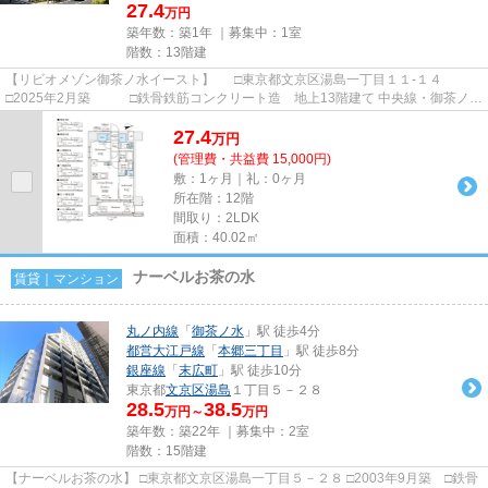
27.4
万円
築年数：築1年 ｜募集中：
1室
階数：13階建
【リビオメゾン御茶ノ水イースト】 □東京都文京区湯島一丁目１１-１４
□2025年2月築 □鉄骨鉄筋コンクリート造 地上13階建て 中央線・御茶ノ水
駅から徒歩５分の立地に建つ賃...
27.4
万
円
(管理費・共益費 15,000円)
敷：1ヶ月｜礼：0ヶ月
所在階：12階
間取り：2LDK
面積：40.02㎡
ナーベルお茶の水
賃貸｜マンション
丸ノ内線
「
御茶ノ水
」駅 徒歩4分
都営大江戸線
「
本郷三丁目
」駅 徒歩8分
銀座線
「
末広町
」駅 徒歩10分
東京都
文京区
湯島
１丁目５－２８
28.5
38.5
万円～
万円
築年数：築22年 ｜募集中：
2室
階数：15階建
【ナーベルお茶の水】 □東京都文京区湯島一丁目５－２８ □2003年9月築 □鉄骨