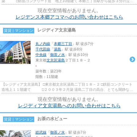
築 □鉄筋コンクリート造 地上10階建て 本郷三丁目駅から徒歩３分の立地
に建つ賃貸マンションのご紹介で...
現在空室情報がありません。
レジデンス本郷アコマへのお問い合わせはこちら
レジディア文京湯島
賃貸｜マンション
丸ノ内線
「
本郷三丁目
」駅 徒歩7分
千代田線
「
湯島
」駅 徒歩8分
中央線
「
御茶ノ水
」駅 徒歩10分
東京都
文京区
湯島
２丁目１８－２
-
築年数：築23年
階数：11階建
【レジディア文京湯島】 □東京都文京区湯島二丁目１８－２ □鉄筋コンクリート
造地上１１階建て □２００３年２月築 湯島二丁目の高台、とても閑静な住
宅地に建つ賃貸マンション...
現在空室情報がありません。
レジディア文京湯島へのお問い合わせはこちら
お茶の水ビュー
賃貸｜マンション
総武線
「
御茶ノ水
」駅 徒歩7分