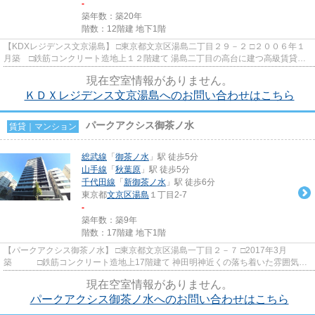
-
築年数：築20年
階数：12階建 地下1階
【KDXレジデンス文京湯島】 □東京都文京区湯島二丁目２９－２ □２００６年１
月築 □鉄筋コンクリート造地上１２階建て 湯島二丁目の高台に建つ高級賃貸マ
ンションのご紹介です！ ...
現在空室情報がありません。
ＫＤＸレジデンス文京湯島へのお問い合わせはこちら
パークアクシス御茶ノ水
賃貸｜マンション
総武線
「
御茶ノ水
」駅 徒歩5分
山手線
「
秋葉原
」駅 徒歩5分
千代田線
「
新御茶ノ水
」駅 徒歩6分
東京都
文京区
湯島
１丁目2-7
-
築年数：築9年
階数：17階建 地下1階
【パークアクシス御茶ノ水】 □東京都文京区湯島一丁目２－７ □2017年3月
築 □鉄筋コンクリート造地上17階建て 神田明神近くの落ち着いた雰囲気の
好立地に建つ三井不動産企画の...
現在空室情報がありません。
パークアクシス御茶ノ水へのお問い合わせはこちら