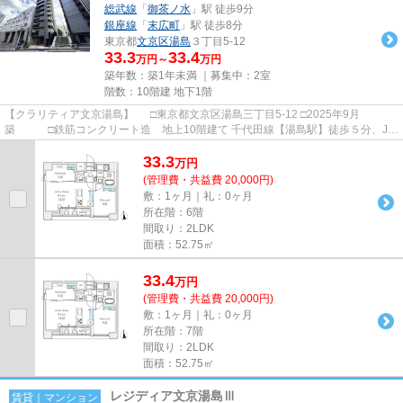
総武線
「
御茶ノ水
」駅 徒歩9分
銀座線
「
末広町
」駅 徒歩8分
東京都
文京区
湯島
３丁目5-12
33.3
33.4
万円～
万円
築年数：築1年未満 ｜募集中：
2室
階数：10階建 地下1階
【クラリティア文京湯島】 □東京都文京区湯島三丁目5-12 □2025年9月
築 □鉄筋コンクリート造 地上10階建て 千代田線【湯島駅】徒歩５分、JR
中央線【御茶ノ水駅】徒歩９分の...
33.3
万
円
(管理費・共益費 20,000円)
敷：1ヶ月｜礼：0ヶ月
所在階：6階
間取り：2LDK
面積：52.75㎡
33.4
万
円
(管理費・共益費 20,000円)
敷：1ヶ月｜礼：0ヶ月
所在階：7階
間取り：2LDK
面積：52.75㎡
レジディア文京湯島Ⅲ
賃貸｜マンション