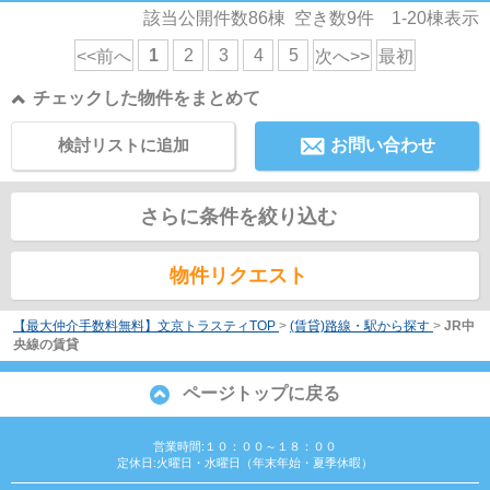
該当公開件数
86
棟 空き数
9
件
1-20
棟表示
1
2
3
4
5
<<前へ
次へ>>
最初
チェックした物件をまとめて
検討リストに追加
お問い合わせ
さらに条件を絞り込む
物件リクエスト
【最大仲介手数料無料】文京トラスティTOP
>
(賃貸)路線・駅から探す
>
JR中
央線の賃貸
ページトップに戻る
営業時間:１０：００～１８：００
定休日:火曜日・水曜日（年末年始・夏季休暇）