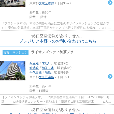
東京都
文京区
本郷
２丁目35-22
-
築年数：築10年
階数：9階建
『プロシード本郷』 本郷の閑静な高台に立地のデザインマンションのご紹介で
す！ 安心の免震構造。本郷3丁目駅からもとても近く利便性にも優れています。
モノトーン調のシックな空間...
現在空室情報がありません。
プレジリア本郷へのお問い合わせはこちら
ライオンズシティ御茶ノ水
賃貸｜マンション
銀座線
「
末広町
」駅 徒歩9分
総武線
「
御茶ノ水
」駅 徒歩8分
千代田線
「
湯島
」駅 徒歩9分
東京都
文京区
湯島
２丁目15-1
-
築年数：築25年
階数：14階建
【ライオンズシティ御茶ノ水】 □東京都文京区湯島二丁目15-1 □2000年10月
築 □鉄骨鉄筋コンクリート造地上１４階建て □藤木工務店施工 □大京
旧分譲 湯島の高台に立地の...
現在空室情報がありません。