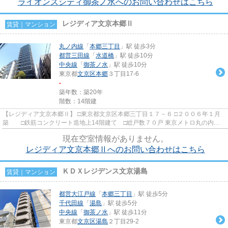
ライオンズシティ御茶ノ水へのお問い合わせはこちら
レジディア文京本郷Ⅱ
賃貸｜マンション
丸ノ内線
「
本郷三丁目
」駅 徒歩3分
都営三田線
「
水道橋
」駅 徒歩10分
中央線
「
御茶ノ水
」駅 徒歩10分
東京都
文京区
本郷
３丁目17-6
-
築年数：築20年
階数：14階建
【レジディア文京本郷Ⅱ】 □東京都文京区本郷三丁目１７－６ □２００６年１月
築 □鉄筋コンクリート造地上14階建て □総戸数７０戸 東京メトロ丸の内
線・都営大江戸線「本郷三丁目...
現在空室情報がありません。
レジディア文京本郷Ⅱへのお問い合わせはこちら
ＫＤＸレジデンス文京湯島
賃貸｜マンション
都営大江戸線
「
本郷三丁目
」駅 徒歩5分
千代田線
「
湯島
」駅 徒歩5分
中央線
「
御茶ノ水
」駅 徒歩11分
東京都
文京区
湯島
２丁目29-2