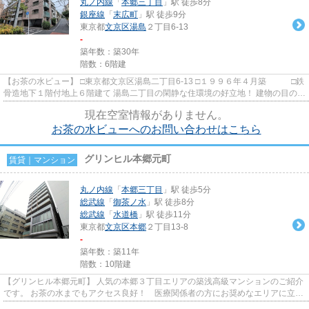
丸ノ内線
「
本郷三丁目
」駅 徒歩8分
銀座線
「
末広町
」駅 徒歩9分
東京都
文京区
湯島
２丁目6-13
-
築年数：築30年
階数：6階建
【お茶の水ビュー】 □東京都文京区湯島二丁目6-13 □１９９６年４月築 □鉄
骨造地下１階付地上６階建て 湯島二丁目の閑静な住環境の好立地！ 建物の目の前
には、海鮮丼で有名な...
現在空室情報がありません。
お茶の水ビューへのお問い合わせはこちら
グリンヒル本郷元町
賃貸｜マンション
丸ノ内線
「
本郷三丁目
」駅 徒歩5分
総武線
「
御茶ノ水
」駅 徒歩8分
総武線
「
水道橋
」駅 徒歩11分
東京都
文京区
本郷
２丁目13-8
-
築年数：築11年
階数：10階建
【グリンヒル本郷元町】 人気の本郷３丁目エリアの築浅高級マンションのご紹介
です。 お茶の水までもアクセス良好！ 医療関係者の方にお奨めなエリアに立
地！ 光インターネット使用料...