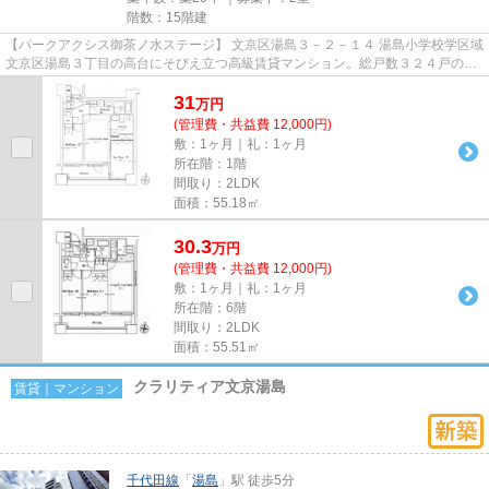
階数：15階建
【パークアクシス御茶ノ水ステージ】 文京区湯島３－２－１４ 湯島小学校学区域
文京区湯島３丁目の高台にそびえ立つ高級賃貸マンション。総戸数３２４戸の大
型レジデンス。エレベータ...
31
万
円
(管理費・共益費 12,000円)
敷：1ヶ月｜礼：1ヶ月
所在階：1階
間取り：2LDK
面積：55.18㎡
30.3
万
円
(管理費・共益費 12,000円)
敷：1ヶ月｜礼：1ヶ月
所在階：6階
間取り：2LDK
面積：55.51㎡
クラリティア文京湯島
賃貸｜マンション
千代田線
「
湯島
」駅 徒歩5分