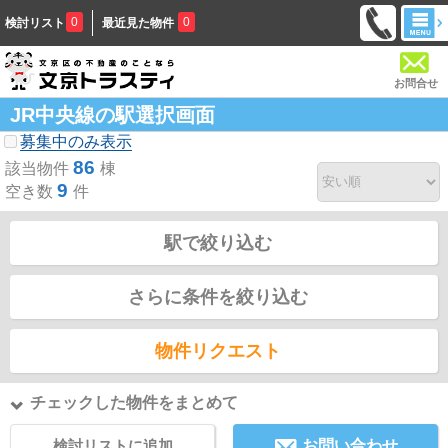
0
0
検討リスト
最近見た物件
お問合せ
JR中央線の駅選択画面
募集中のみ表示
86
該当物件
棟
9
空き数
件
駅で絞り込む
さらに条件を絞り込む
物件リクエスト
チェックした物件をまとめて
検討リストに追加
お問い合わせ