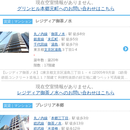
現在空室情報がありません。
グリンヒル本郷元町へのお問い合わせはこちら
レジディア御茶ノ水
賃貸｜マンション
丸ノ内線
「
御茶ノ水
」駅 徒歩8分
銀座線
「
末広町
」駅 徒歩5分
千代田線
「
湯島
」駅 徒歩7分
東京都
文京区
湯島
３丁目1-4
-
築年数：築20年
階数：17階建
【レジディア御茶ノ水】 □東京都文京区湯島三丁目１－４ □2005年9月築 □鉄骨
鉄筋コンクリート造地上１７階建て 利便性抜群の好立地に建つペット可高級賃貸
マンションのご紹介です...
現在空室情報がありません。
レジディア御茶ノ水へのお問い合わせはこちら
プレジリア本郷
賃貸｜マンション
丸ノ内線
「
本郷三丁目
」駅 徒歩3分
総武線
「
御茶ノ水
」駅 徒歩13分
総武線
「
水道橋
」駅 徒歩12分