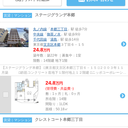
ステージグランデ本郷
賃貸｜マンション
丸ノ内線
「
本郷三丁目
」駅 徒歩7分
中央線
「
御茶ノ水
」駅 徒歩9分
千代田線
「
湯島
」駅 徒歩14分
東京都
文京区
本郷
３丁目６－１５
24.8
万円
築年数：築22年 ｜募集中：
1室
階数：14階建 地下1階
【ステージグランデ本郷】 □東京都文京区本郷三丁目６－１５ □２００３年１１
月築 □鉄筋コンクリート造地下１階付地上１２階建 □ニッポコーポレーショ
ン 施工 □明和住販 ...
24.8
万
円
(管理費・共益費 -)
敷：1ヶ月｜礼：0ヶ月
所在階：14階
間取り：1LDK
面積：50.18㎡
クレストコート本郷三丁目
賃貸｜マンション