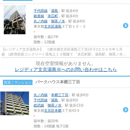
千代田線
「
湯島
」駅 徒歩4分
銀座線
「
末広町
」駅 徒歩4分
丸ノ内線
「
御茶ノ水
」駅 徒歩9分
東京都
文京区
湯島
３丁目１０－３
-
築年数：築17年
階数：12階建
【レジディア文京湯島Ⅲ】 □東京都文京区湯島三丁目10-3 □２００９年１月
築 □鉄骨鉄筋コンクリート造地上１２階建て 「末広町駅、湯島駅、御茶ノ水
駅、秋葉原駅、本郷三丁目駅」...
現在空室情報がありません。
レジディア文京湯島Ⅲへのお問い合わせはこちら
パークハウス本郷三丁目
賃貸｜マンション
丸ノ内線
「
本郷三丁目
」駅 徒歩6分
千代田線
「
湯島
」駅 徒歩9分
総武線
「
御茶ノ水
」駅 徒歩12分
東京都
文京区
本郷
３丁目43-3
-
築年数：築20年
階数：14階建 地下1階