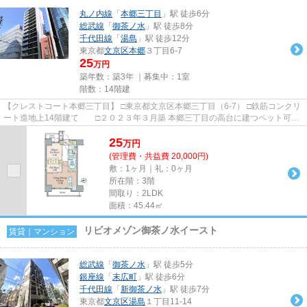
丸ノ内線
「
本郷三丁目
」駅 徒歩6分
総武線
「
御茶ノ水
」駅 徒歩8分
千代田線
「
湯島
」駅 徒歩12分
東京都
文京区
本郷
３丁目6-7
25
万円
築年数：築3年 ｜募集中：
1室
階数：14階建
【クレストコート本郷三丁目】 □東京都文京区本郷三丁目（6-7） □鉄筋コンクリ
ート造地上14階建て □２０２３年３月築 本郷三丁目の高台に建つペット可高
級賃貸マンションのご紹...
25
万
円
(管理費・共益費 20,000円)
敷：1ヶ月｜礼：0ヶ月
所在階：3階
間取り：2LDK
面積：45.44㎡
リビオメゾン御茶ノ水イースト
賃貸｜マンション
総武線
「
御茶ノ水
」駅 徒歩5分
銀座線
「
末広町
」駅 徒歩6分
千代田線
「
新御茶ノ水
」駅 徒歩7分
東京都
文京区
湯島
１丁目11-14