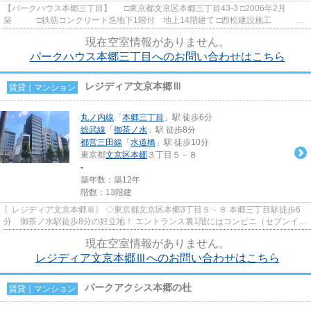
【パークハウス本郷三丁目】 □東京都文京区本郷三丁目43-3 □2006年2月
築 □鉄筋コンクリート造地下1階付 地上14階建て □西松建設施工 □
三菱地所旧分譲 本郷三丁目駅か...
現在空室情報がありません。
パークハウス本郷三丁目へのお問い合わせはこちら
レジディア文京本郷Ⅲ
賃貸｜マンション
丸ノ内線
「
本郷三丁目
」駅 徒歩6分
総武線
「
御茶ノ水
」駅 徒歩8分
都営三田線
「
水道橋
」駅 徒歩10分
東京都
文京区
本郷
３丁目５－８
-
築年数：築12年
階数：13階建
〖レジディア文京本郷Ⅲ〗 ◇東京都文京区本郷3丁目５－８ 本郷三丁目駅徒歩6
分 御茶ノ水駅徒歩8分の好立地！ エントランス裏1階にはコンビニ（セブンイレ
ブン）がありとっても便利♪...
現在空室情報がありません。
レジディア文京本郷Ⅲへのお問い合わせはこちら
パークアクシス本郷の杜
賃貸｜マンション