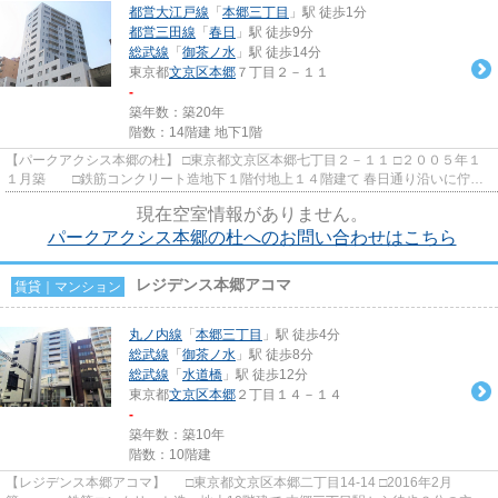
都営大江戸線
「
本郷三丁目
」駅 徒歩1分
都営三田線
「
春日
」駅 徒歩9分
総武線
「
御茶ノ水
」駅 徒歩14分
東京都
文京区
本郷
７丁目２－１１
-
築年数：築20年
階数：14階建 地下1階
【パークアクシス本郷の杜】 □東京都文京区本郷七丁目２－１１ □２００５年１
１月築 □鉄筋コンクリート造地下１階付地上１４階建て 春日通り沿いに佇む
ペット可高級賃貸マンショ...
現在空室情報がありません。
パークアクシス本郷の杜へのお問い合わせはこちら
レジデンス本郷アコマ
賃貸｜マンション
丸ノ内線
「
本郷三丁目
」駅 徒歩4分
総武線
「
御茶ノ水
」駅 徒歩8分
総武線
「
水道橋
」駅 徒歩12分
東京都
文京区
本郷
２丁目１４－１４
-
築年数：築10年
階数：10階建
【レジデンス本郷アコマ】 □東京都文京区本郷二丁目14-14 □2016年2月