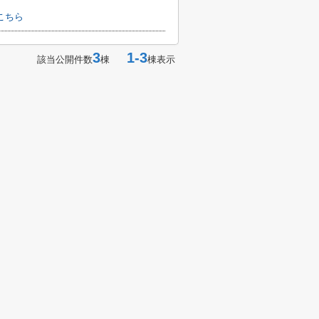
こちら
3
1-3
該当公開件数
棟
棟表示