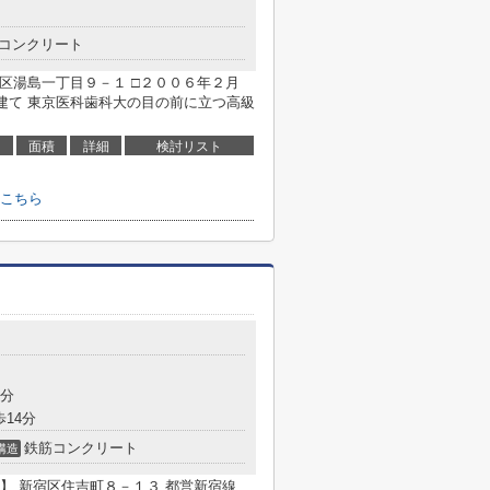
コンクリート
区湯島一丁目９－１ □２００６年２月
て 東京医科歯科大の目の前に立つ高級
面積
詳細
検討リスト
こちら
7分
歩14分
鉄筋コンクリート
構造
】 新宿区住吉町８－１３ 都営新宿線