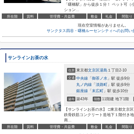
「曙橋駅」から徒歩１分！ ペット可（
ション...
所在階
賃料
管理費・共益費
敷金
礼金
間取り
現在空室情報がありません。
サンクタス四谷・曙橋ルーセンシティへのお問い
サンラインお茶の水
東京都
文京区
湯島
１丁目2-10
住所
交通
中央線
「
御茶ノ水
」駅 徒歩9分
丸ノ内線
「
淡路町
」駅 徒歩9分
銀座線
「
末広町
」駅 徒歩10分
築43年
11階建 地下1階
築年
階数
【サンラインお茶の水】 □東京都文京区湯
鉄骨鉄筋コンクリート造地下１階付き地
商...
所在階
賃料
管理費・共益費
敷金
礼金
間取り