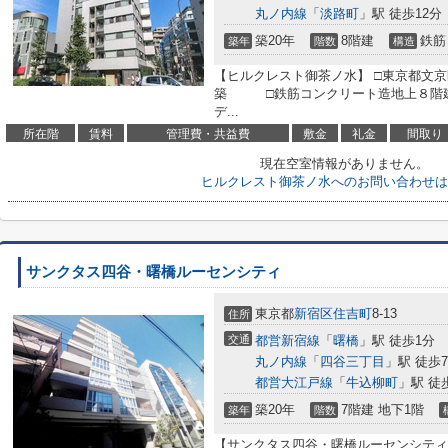
丸ノ内線
「
淡路町
」駅 徒歩12分
築20年
8階建
鉄筋
築年
階数
構造
【ヒルクレスト御茶ノ水】 □東京都文京
築 □鉄筋コンクリート造地上８階建
デ...
所在階
賃料
管理費・共益費
敷金
礼金
間取り
現在空室情報がありません。
ヒルクレスト御茶ノ水へのお問い合わせは
サンクタス四谷・曙橋ルーセンシティ
東京都
新宿区
住吉町
8-13
住所
交通
都営新宿線
「
曙橋
」駅 徒歩1分
丸ノ内線
「
四谷三丁目
」駅 徒歩
都営大江戸線
「
牛込柳町
」駅 徒
築20年
7階建 地下1階
築年
階数
【サンクタス四谷・曙橋ルーセンシティ