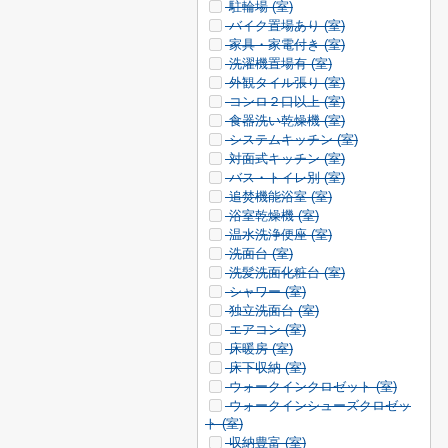
駐輪場 (
室)
バイク置場あり (
室)
家具・家電付き (
室)
洗濯機置場有 (
室)
外観タイル張り (
室)
コンロ２口以上 (
室)
食器洗い乾燥機 (
室)
システムキッチン (
室)
対面式キッチン (
室)
バス・トイレ別 (
室)
追焚機能浴室 (
室)
浴室乾燥機 (
室)
温水洗浄便座 (
室)
洗面台 (
室)
洗髪洗面化粧台 (
室)
シャワー (
室)
独立洗面台 (
室)
エアコン (
室)
床暖房 (
室)
床下収納 (
室)
ウォークインクロゼット (
室)
ウォークインシューズクロゼッ
ト (
室)
収納豊富 (
室)