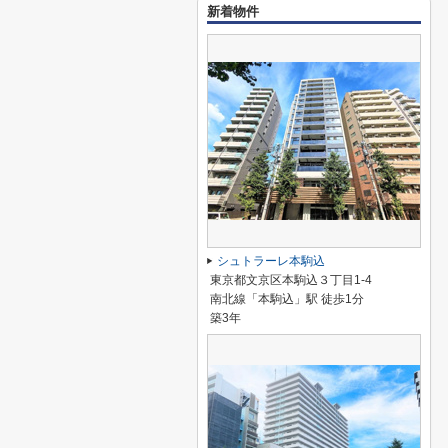
新着物件
シュトラーレ本駒込
東京都文京区本駒込３丁目1-4
南北線「本駒込」駅 徒歩1分
築3年