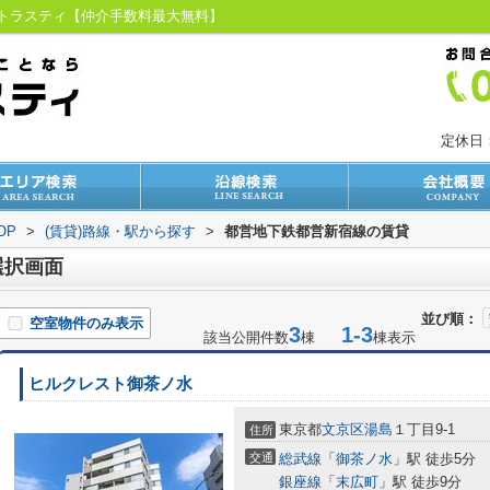
京トラスティ【仲介手数料最大無料】
定休日
OP
>
(賃貸)路線・駅から探す
>
都営地下鉄都営新宿線の賃貸
選択画面
並び順：
空室物件のみ表示
3
1-3
該当公開件数
棟
棟表示
ヒルクレスト御茶ノ水
東京都
文京区
湯島
１丁目9-1
住所
交通
総武線
「
御茶ノ水
」駅 徒歩5分
銀座線
「
末広町
」駅 徒歩9分