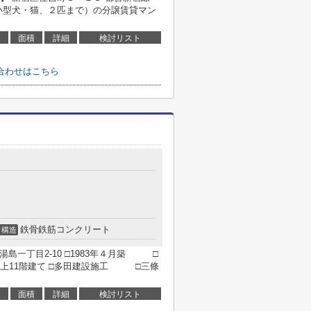
小型犬・猫、２匹まで）の分譲賃貸マン
面積
詳細
検討リスト
合わせはこちら
鉄骨鉄筋コンクリート
構造
島一丁目2-10 □1983年４月築 □
上11階建て □多田建設施工 □三條
面積
詳細
検討リスト