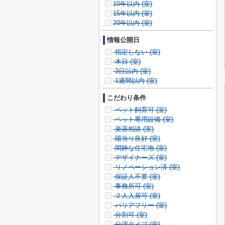
10年以内 (
室)
15年以内 (
室)
20年以内 (
室)
情報公開日
指定しない (
室)
本日 (
室)
3日以内 (
室)
1週間以内 (
室)
こだわり条件
ペット飼育可 (
室)
ペット専用設備 (
室)
楽器相談 (
室)
陽当り良好 (
室)
閑静な住宅地 (
室)
デザイナーズ (
室)
リノベーション済 (
室)
保証人不要 (
室)
事務所可 (
室)
２人入居可 (
室)
バリアフリー (
室)
分割可 (
室)
分譲タイプ (
室)