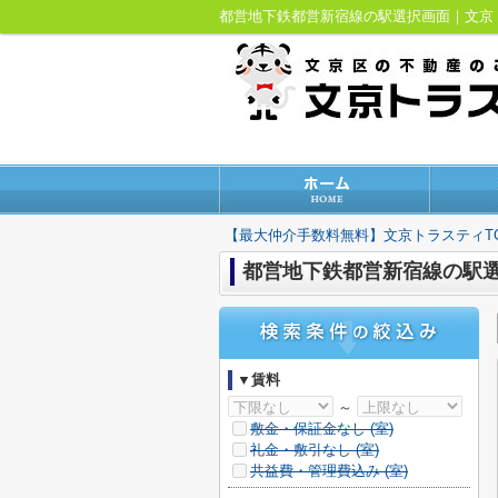
都営地下鉄都営新宿線の駅選択画面｜文
【最大仲介手数料無料】文京トラスティT
都営地下鉄都営新宿線の駅
▼賃料
～
敷金・保証金なし (
室)
礼金・敷引なし (
室)
共益費・管理費込み (
室)