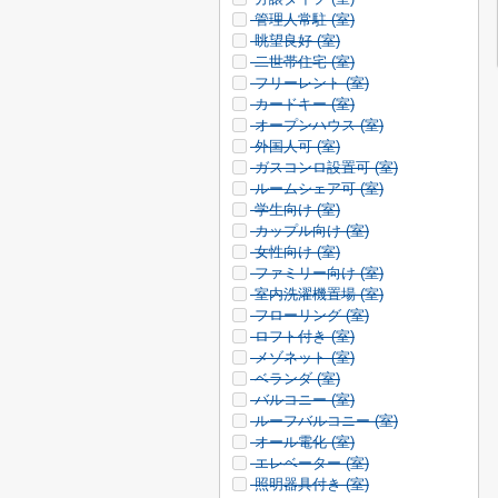
管理人常駐 (
室)
眺望良好 (
室)
二世帯住宅 (
室)
フリーレント (
室)
カードキー (
室)
オープンハウス (
室)
外国人可 (
室)
ガスコンロ設置可 (
室)
ルームシェア可 (
室)
学生向け (
室)
カップル向け (
室)
女性向け (
室)
ファミリー向け (
室)
室内洗濯機置場 (
室)
フローリング (
室)
ロフト付き (
室)
メゾネット (
室)
ベランダ (
室)
バルコニー (
室)
ルーフバルコニー (
室)
オール電化 (
室)
エレベーター (
室)
照明器具付き (
室)