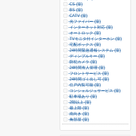
CS (
室)
BS (
室)
CATV (
室)
光ファイバー (
室)
インターネット対応 (
室)
オートロック (
室)
TVモニタ付インターホン (
室)
宅配ボックス (
室)
24時間緊急通報システム (
室)
ディンプルキー (
室)
防犯カメラ (
室)
24時間有人管理 (
室)
フロントサービス (
室)
24時間ゴミ出し可 (
室)
住戸内覧可能 (
室)
コンシェルジュサービス (
室)
駐車場あり (
室)
2階以上 (
室)
最上階 (
室)
南向き (
室)
角部屋 (
室)