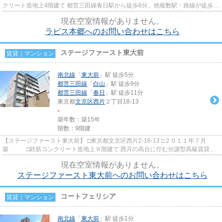
クリート造地上4階建て 都営三田線春日駅から徒歩6分、他複数駅・路線が徒歩圏
内の立地に建つ賃貸マン...
現在空室情報がありません。
ラピス本郷へのお問い合わせはこちら
ステージファースト東大前
賃貸｜マンション
南北線
「
東大前
」駅 徒歩5分
都営三田線
「
白山
」駅 徒歩9分
都営三田線
「
春日
」駅 徒歩11分
東京都
文京区
西片
２丁目18-13
-
築年数：築15年
階数：9階建
【ステージファースト東大前】 □東京都文京区西片2-18-13 □２０１１年７月
築 □鉄筋コンクリート造地上９階建て 西片の高台に佇む分譲型高級賃貸マ
ンションのご紹介です！ ハイ...
現在空室情報がありません。
ステージファースト東大前へのお問い合わせはこちら
コートフェリシア
賃貸｜マンション
南北線
「
東大前
」駅 徒歩1分