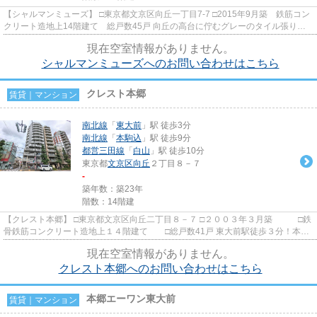
【シャルマンミューズ】 □東京都文京区向丘一丁目7-7 □2015年9月築 鉄筋コン
クリート造地上14階建て 総戸数45戸 向丘の高台に佇むグレーのタイル張りに
エンジのアクセントライン...
現在空室情報がありません。
シャルマンミューズへのお問い合わせはこちら
クレスト本郷
賃貸｜マンション
南北線
「
東大前
」駅 徒歩3分
南北線
「
本駒込
」駅 徒歩9分
都営三田線
「
白山
」駅 徒歩10分
東京都
文京区
向丘
２丁目８－７
-
築年数：築23年
階数：14階建
【クレスト本郷】 □東京都文京区向丘二丁目８－７ □２００３年３月築 □鉄
骨鉄筋コンクリート造地上１４階建て □総戸数41戸 東大前駅徒歩３分！本郷
通り沿いに建つオール電...
現在空室情報がありません。
クレスト本郷へのお問い合わせはこちら
本郷エーワン東大前
賃貸｜マンション