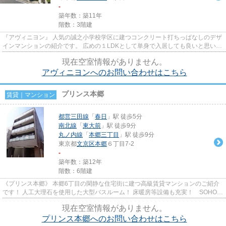
-
築年数：築11年
階数：3階建
『アヴィニヨン』 人気の誠之小学校学区に建つコンクリート打ちっぱなしのデザ
インマンションの紹介です。 広めの１LDKとして単身で入居しても良いと思いま
す。 周辺は高級邸宅街にな...
現在空室情報がありません。
アヴィニヨンへのお問い合わせはこちら
プリンス本郷
賃貸｜マンション
都営三田線
「
春日
」駅 徒歩5分
南北線
「
東大前
」駅 徒歩9分
丸ノ内線
「
本郷三丁目
」駅 徒歩9分
東京都
文京区
本郷
６丁目7-2
-
築年数：築12年
階数：6階建
《プリンス本郷》 本郷6丁目の閑静な住宅街に建つ高級賃貸マンションのご紹介
です！ 人工大理石を使用した大型バスルーム！ 床暖房等設備も充実！ SOHO使
用相談可！ 今なら 誠之小学...
現在空室情報がありません。
プリンス本郷へのお問い合わせはこちら