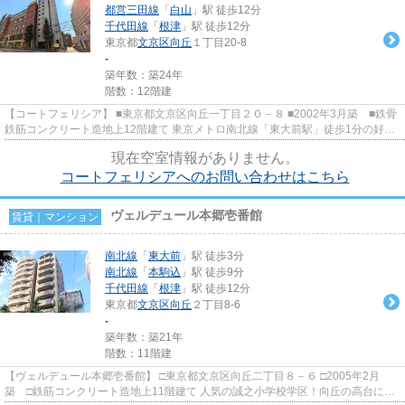
都営三田線
「
白山
」駅 徒歩12分
千代田線
「
根津
」駅 徒歩12分
東京都
文京区
向丘
１丁目20-8
-
築年数：築24年
階数：12階建
【コートフェリシア】 ■東京都文京区向丘一丁目２０－８ ■2002年3月築 ■鉄骨
鉄筋コンクリート造地上12階建て 東京メトロ南北線「東大前駅」徒歩1分の好立
地に建つコンクリート打ち...
現在空室情報がありません。
コートフェリシアへのお問い合わせはこちら
ヴェルデュール本郷壱番館
賃貸｜マンション
南北線
「
東大前
」駅 徒歩3分
南北線
「
本駒込
」駅 徒歩9分
千代田線
「
根津
」駅 徒歩12分
東京都
文京区
向丘
２丁目8-6
-
築年数：築21年
階数：11階建
【ヴェルデュール本郷壱番館】 □東京都文京区向丘二丁目８－６ □2005年2月
築 □鉄筋コンクリート造地上11階建て 人気の誠之小学校学区！向丘の高台に立