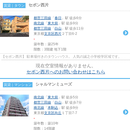
セボン西片
賃貸｜タウン
都営三田線
「
春日
」駅 徒歩6分
南北線
「
東大前
」駅 徒歩9分
都営三田線
「
白山
」駅 徒歩11分
東京都
文京区
西片
２丁目6-2
-
築年数：築25年
階数：3階建 地下1階
【セボン西片】 駐車場付きのタウンハウス。 人気の誠之小学校学区域です。
現在空室情報がありません。
セボン西片へのお問い合わせはこちら
シャルマンミューズ
賃貸｜マンション
南北線
「
東大前
」駅 徒歩5分
都営三田線
「
白山
」駅 徒歩7分
南北線
「
本駒込
」駅 徒歩9分
東京都
文京区
向丘
１丁目7-7
-
築年数：築10年
階数：14階建