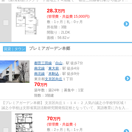
の好立地に建つペット可...
28.3
万
円
(管理費・共益費 15,000円)
敷：1ヶ月｜礼：0ヶ月
所在階：3階
間取り：2LDK
面積：56.82㎡
プレミアガーデン本郷
賃貸｜タウン
都営三田線
「
白山
」駅 徒歩7分
南北線
「
東大前
」駅 徒歩4分
南北線
「
本駒込
」駅 徒歩9分
東京都
文京区
向丘
１丁目
70
万円
築年数：築24年 ｜募集中：
1室
階数：3階建
【プレミアガーデン本郷】 文京区向丘１－１４－２ 人気の誠之小学校学区域！
誠之小学校は文部省英語活動研究開発指定校となっていて、英語教育に力を入れ
ています。 通りから一本入...
70
万
円
(管理費・共益費 -)
敷：2ヶ月｜礼：1ヶ月