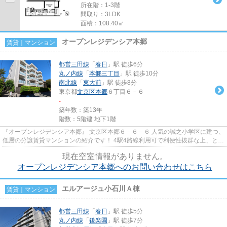
所在階：1-3階
間取り：3LDK
面積：108.40㎡
オープンレジデンシア本郷
賃貸｜マンション
都営三田線
「
春日
」駅 徒歩6分
丸ノ内線
「
本郷三丁目
」駅 徒歩10分
南北線
「
東大前
」駅 徒歩8分
東京都
文京区
本郷
６丁目６－６
-
築年数：築13年
階数：5階建 地下1階
『オープンレジデンシア本郷』 文京区本郷６－６－６ 人気の誠之小学区に建つ、
低層の分譲賃貸マンションの紹介です！ 4駅4路線利用可で利便性抜群な上、とっ
ても閑静な住宅街になりま...
現在空室情報がありません。
オープンレジデンシア本郷へのお問い合わせはこちら
エルアージュ小石川Ａ棟
賃貸｜マンション
都営三田線
「
春日
」駅 徒歩5分
丸ノ内線
「
後楽園
」駅 徒歩7分