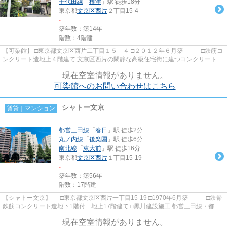
千代田線
「
根津
」駅 徒歩18分
東京都
文京区
西片
２丁目15-4
-
築年数：築14年
階数：4階建
【可染館】 □東京都文京区西片二丁目１５－４ □２０１２年６月築 □鉄筋コ
ンクリート造地上４階建て 文京区西片の閑静な高級住宅街に建つコンクリートと
木のバランスがとっても...
現在空室情報がありません。
可染館へのお問い合わせはこちら
シャトー文京
賃貸｜マンション
都営三田線
「
春日
」駅 徒歩2分
丸ノ内線
「
後楽園
」駅 徒歩6分
南北線
「
東大前
」駅 徒歩16分
東京都
文京区
西片
１丁目15-19
-
築年数：築56年
階数：17階建
【シャトー文京】 □東京都文京区西片一丁目15-19 □1970年6月築 □鉄骨
鉄筋コンクリート造地下1階付 地上17階建て □黒川建設施工 都営三田線・都営
大江戸線春日駅から徒歩２...
現在空室情報がありません。