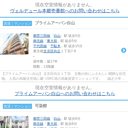
地のファミリーマンションの...
現在空室情報がありません。
ヴェルデュール本郷壱番館へのお問い合わせはこちら
プライムアーバン白山
賃貸｜マンション
都営三田線
「
白山
」駅 徒歩5分
南北線
「
東大前
」駅 徒歩5分
千代田線
「
千駄木
」駅 徒歩15分
東京都
文京区
向丘
１丁目7-9
-
築年数：築17年
階数：13階建
【プライムアーバン白山】 文京区向丘１丁目、文教の街にふさわしい閑静な住宅
地。 人気の高級住宅地に建つSRC造の高級賃貸マンションです。 誠之小学校
学区域
現在空室情報がありません。
プライムアーバン白山へのお問い合わせはこちら
可染館
賃貸｜マンション
都営三田線
「
白山
」駅 徒歩6分
南北線
「
東大前
」駅 徒歩6分