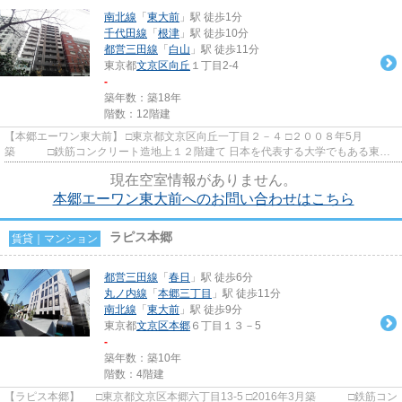
南北線
「
東大前
」駅 徒歩1分
千代田線
「
根津
」駅 徒歩10分
都営三田線
「
白山
」駅 徒歩11分
東京都
文京区
向丘
１丁目2-4
-
築年数：築18年
階数：12階建
【本郷エーワン東大前】 □東京都文京区向丘一丁目２－４ □２００８年5月
築 □鉄筋コンクリート造地上１２階建て 日本を代表する大学でもある東京
大学の目の前に建つ落ち着いた...
現在空室情報がありません。
本郷エーワン東大前へのお問い合わせはこちら
ラピス本郷
賃貸｜マンション
都営三田線
「
春日
」駅 徒歩6分
丸ノ内線
「
本郷三丁目
」駅 徒歩11分
南北線
「
東大前
」駅 徒歩9分
東京都
文京区
本郷
６丁目１３－5
-
築年数：築10年
階数：4階建
【ラピス本郷】 □東京都文京区本郷六丁目13-5 □2016年3月築 □鉄筋コン