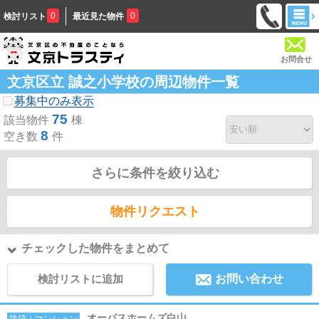
0
0
検討リスト
最近見た物件
お問合せ
文京区立 誠之小学校の周辺物件一覧
募集中のみ表示
75
該当物件
棟
8
空き数
件
さらに条件を絞り込む
物件リクエスト
チェックした物件をまとめて
検討リストに追加
お問い合わせ
オーパスホームズ白山
賃貸｜マンション