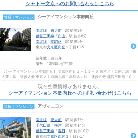
シャトー文京へのお問い合わせはこちら
シーアイマンション本郷向丘
賃貸｜マンション
南北線
「
東大前
」駅 徒歩3分
都営三田線
「
白山
」駅 徒歩8分
南北線
「
本駒込
」駅 徒歩5分
東京都
文京区
向丘
１丁目13-5
-
築年数：築32年
階数：13階建 地下1階
【シーアイマンション本郷向丘】 文京区向丘１－１３－５ 東京メトロ南北線「東
大前」駅 徒歩３分 東京メトロ南北線「本駒込」駅 徒歩５分 都営三田線「白
山」駅 徒歩８分 人気の...
現在空室情報がありません。
シーアイマンション本郷向丘へのお問い合わせはこちら
アヴィニヨン
賃貸｜マンション
南北線
「
東大前
」駅 徒歩7分
千代田線
「
根津
」駅 徒歩14分
都営三田線
「
春日
」駅 徒歩10分
東京都
文京区
西片
２丁目3-17