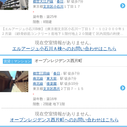
都営大江戸線
「
春日
」駅 徒歩7分
東京都
文京区
小石川
１丁目１７
-
築年数：築25年
階数：8階建
【エルアージュ小石川B棟】 □東京都文京区小石川一丁目１７－１ □２０００年１
２月築 □鉄骨鉄筋コンクリート造地下１階付地上２０階建て 区内屈指の利便性
の良い好立地にエルアー...
現在空室情報がありません。
エルアージュ小石川Ａ棟へのお問い合わせはこちら
オープンレジデンス西片町
賃貸｜マンション
都営三田線
「
春日
」駅 徒歩7分
南北線
「
東大前
」駅 徒歩7分
南北線
「
後楽園
」駅 徒歩10分
東京都
文京区
西片
２丁目７－１５
-
築年数：築16年
階数：2階建 地下1階
現在空室情報がありません。
オープンレジデンス西片町へのお問い合わせはこちら