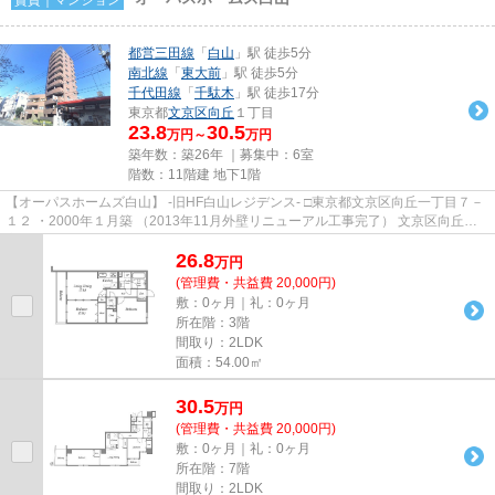
都営三田線
「
白山
」駅 徒歩5分
南北線
「
東大前
」駅 徒歩5分
千代田線
「
千駄木
」駅 徒歩17分
東京都
文京区
向丘
１丁目
23.8
30.5
万円～
万円
築年数：築26年 ｜募集中：
6室
階数：11階建 地下1階
【オーパスホームズ白山】 -旧HF白山レジデンス- □東京都文京区向丘一丁目７－
１２ ・2000年１月築 （2013年11月外壁リニューアル工事完了） 文京区向丘の
高台に佇むＳＲＣ造地上...
26.8
万
円
(管理費・共益費 20,000円)
敷：0ヶ月｜礼：0ヶ月
所在階：3階
間取り：2LDK
面積：54.00㎡
30.5
万
円
(管理費・共益費 20,000円)
敷：0ヶ月｜礼：0ヶ月
所在階：7階
間取り：2LDK