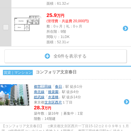
面積：61.32㎡
25.9
万
円
(管理費・共益費 20,000円)
敷：0ヶ月｜礼：0ヶ月
所在階：9階
間取り：1LDK
面積：52.31㎡
全6件を表示する
コンフォリア文京春日
賃貸｜マンション
都営三田線
「
春日
」駅 徒歩1分
南北線
「
後楽園
」駅 徒歩4分
総武線
「
水道橋
」駅 徒歩14分
東京都
文京区
西片
１丁目
28.3
万円
築年数：築16年 ｜募集中：
1室
階数：14階建
【コンフォリア文京春日】 □東京都文京区西片一丁目15-12 □２００９年１１月
築 □鉄骨鉄筋コンクリート造地上１４階建て 都営三田線春日駅から徒歩１分