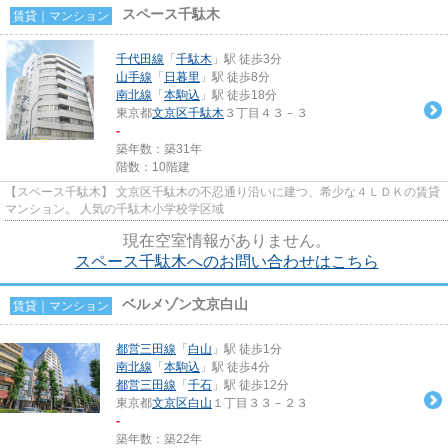
スペース千駄木
賃貸｜マンション
千代田線
「
千駄木
」駅 徒歩3分
山手線
「
日暮里
」駅 徒歩8分
南北線
「
本駒込
」駅 徒歩18分
東京都
文京区
千駄木
３丁目４３－３
-
築年数：築31年
階数：10階建
【スペース千駄木】 文京区千駄木の不忍通り沿いに建つ、希少な４ＬＤＫの賃貸
マンション。 人気の千駄木小学校学区域
現在空室情報がありません。
スペース千駄木へのお問い合わせはこちら
ベルメゾン文京白山
賃貸｜マンション
都営三田線
「
白山
」駅 徒歩1分
南北線
「
本駒込
」駅 徒歩4分
都営三田線
「
千石
」駅 徒歩12分
東京都
文京区
白山
１丁目３３－２３
-
築年数：築22年