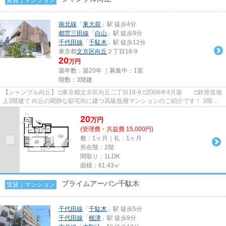
南北線
「
東大前
」駅 徒歩4分
都営三田線
「
白山
」駅 徒歩9分
千代田線
「
千駄木
」駅 徒歩12分
東京都
文京区
向丘
２丁目18-9
20
万円
築年数：築20年 ｜募集中：
1室
階数：3階建
【シャンブル向丘】 □東京都文京区向丘二丁目18-9 □2006年4月築 □鉄骨造地
上3階建て 向丘の閑静な邸宅街に建つ高級低層マンションのご紹介です！ 3階建
てですが、エレベーター...
20
万
円
(管理費・共益費 15,000円)
敷：1ヶ月｜礼：1ヶ月
所在階：2階
間取り：1LDK
面積：61.43㎡
プライムアーバン千駄木
賃貸｜マンション
千代田線
「
千駄木
」駅 徒歩5分
千代田線
「
根津
」駅 徒歩9分