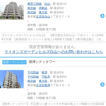
都営三田線
「
白山
」駅 徒歩1分
南北線
「
本駒込
」駅 徒歩5分
南北線
「
東大前
」駅 徒歩8分
東京都
文京区
白山
１丁目３７－９
-
築年数：築28年
階数：14階建 地下1階
【ライオンズガーデンヒルズ白山】 □東京都文京区白山一丁目３７－９ □1998
年2月築 □鉄骨鉄筋コンクリート造地上14階地下1階建て □東洋建設施工 □大京
旧分譲 都営三田線白山駅...
現在空室情報がありません。
ライオンズガーデンヒルズ白山へのお問い合わせはこちら
根津シティタワー
賃貸｜マンション
千代田線
「
根津
」駅 徒歩5分
千代田線
「
千駄木
」駅 徒歩6分
南北線
「
東大前
」駅 徒歩9分
東京都
文京区
根津
２丁目３６－３
-
築年数：築28年
階数：14階建 地下1階
【根津シティタワー】 不忍通りに建つ１９９８年築の地上１４階建ての分譲賃貸