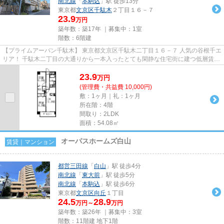
南北線
「
本駒込
」駅 徒歩13分
東京都
文京区
千駄木
２丁目１６－７
23.9
万円
築年数：築17年 ｜募集中：
1室
階数：6階建
【プライムアーバン千駄木】 東京都文京区千駄木二丁目１６－７ 人気の谷根千エ
リア！ 千駄木二丁目の大通りから一本入ったとても閑静な住宅街に建つ低層賃貸
マンションです！ 1階には...
23.9
万
円
(管理費・共益費 10,000円)
敷：1ヶ月｜礼：1ヶ月
所在階：4階
間取り：2LDK
面積：54.08㎡
オーパスホームズ白山
賃貸｜マンション
都営三田線
「
白山
」駅 徒歩4分
南北線
「
東大前
」駅 徒歩5分
南北線
「
本駒込
」駅 徒歩6分
東京都
文京区
向丘
１丁目
24.5
28.9
万円～
万円
築年数：築26年 ｜募集中：
3室
階数：11階建 地下1階