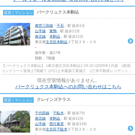
パークリュクス本駒込
賃貸｜マンション
都営三田線
「
千石
」駅 徒歩1分
山手線
「
巣鴨
」駅 徒歩11分
南北線
「
本駒込
」駅 徒歩11分
東京都
文京区
本駒込
２丁目２９－１０
-
築年数：築17年
階数：7階建
【パークリュクス本駒込】 □東京都文京区本駒込2-29-10 □2009年1月築 □鉄筋
コンクリート造地上7階建て □川口土木建築工業施工 □三井不動産レジデンシャ
ル旧分譲 都営三田線千石...
現在空室情報がありません。
パークリュクス本駒込へのお問い合わせはこちら
クレインズテラス
賃貸｜マンション
千代田線
「
千駄木
」駅 徒歩7分
南北線
「
本駒込
」駅 徒歩11分
山手線
「
西日暮里
」駅 徒歩13分
東京都
文京区
千駄木
５丁目２６－１０
-