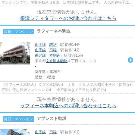
マンションです。住友不動産旧分譲、日本国土開発施工です。 人気の谷根千エリ
アです！ 根津シティタワー...
現在空室情報がありません。
根津シティタワーへのお問い合わせはこちら
ラフィーネ本駒込
賃貸｜マンション
山手線
「
駒込
」駅 徒歩14分
山手線
「
田端
」駅 徒歩14分
南北線
「
本駒込
」駅 徒歩15分
東京都
文京区
本駒込
４丁目１６－１３
-
築年数：築26年
階数：3階建
【ラフィーネ本駒込】 文京区本駒込４－１６－１３ 人気の昭和小学区！閑静な住
宅街に佇む低層マンションです！ 全戸南向きで日当たり良好です。
現在空室情報がありません。
ラフィーネ本駒込へのお問い合わせはこちら
アブレスト動坂
賃貸｜マンション
山手線
「
田端
」駅 徒歩10分