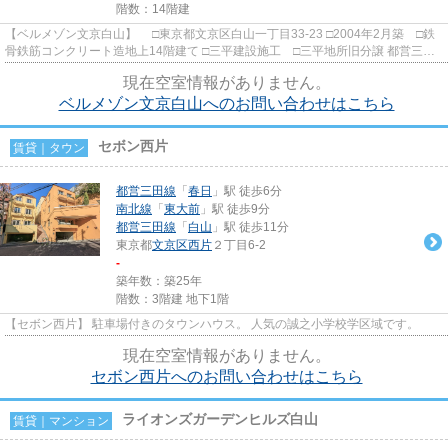
階数：14階建
【ベルメゾン文京白山】 □東京都文京区白山一丁目33-23 □2004年2月築 □鉄
骨鉄筋コンクリート造地上14階建て □三平建設施工 □三平地所旧分譲 都営三田
線白山駅から徒歩１分の好立地...
現在空室情報がありません。
ベルメゾン文京白山へのお問い合わせはこちら
セボン西片
賃貸｜タウン
都営三田線
「
春日
」駅 徒歩6分
南北線
「
東大前
」駅 徒歩9分
都営三田線
「
白山
」駅 徒歩11分
東京都
文京区
西片
２丁目6-2
-
築年数：築25年
階数：3階建 地下1階
【セボン西片】 駐車場付きのタウンハウス。 人気の誠之小学校学区域です。
現在空室情報がありません。
セボン西片へのお問い合わせはこちら
ライオンズガーデンヒルズ白山
賃貸｜マンション