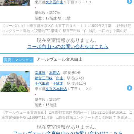
東京都
文京区
白山
５丁目３６－１１
-
築年数：築27年
階数：12階建 地下1階
【コーポ白山】 □東京都文京区白山五丁目３６－１１ □1999年2月築 □鉄骨鉄筋
コンクリート造地上12階地下1階建て 都営三田線「白山駅」出口のすぐ隣の好立
地！ 1階にはドラッグスト...
現在空室情報がありません。
コーポ白山へのお問い合わせはこちら
アールヴェール文京白山
賃貸｜マンション
南北線
「
本駒込
」駅 徒歩1分
都営三田線
「
白山
」駅 徒歩4分
千代田線
「
千駄木
」駅 徒歩11分
東京都
文京区
本駒込
１丁目１－２２
-
築年数：築26年
階数：15階建
【アールヴェール文京白山】 □東京都文京区本駒込一丁目1-22 □安藤建設施工 □
東京建物旧分譲 □1999年11月築 □鉄骨鉄筋コンクリート造１５階建て 本郷通り
の高台に立地の分譲賃貸...
現在空室情報がありません。
アールヴェール文京白山へのお問い合わせはこちら