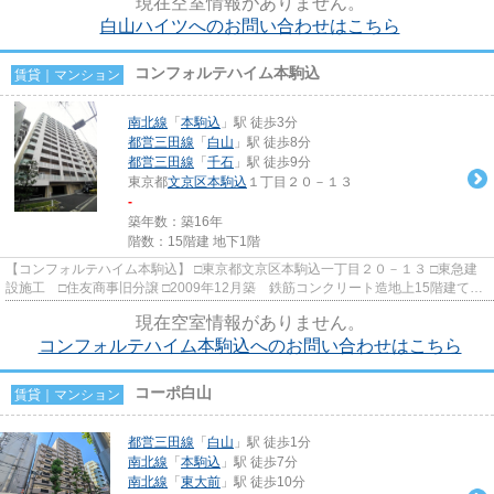
現在空室情報がありません。
白山ハイツへのお問い合わせはこちら
コンフォルテハイム本駒込
賃貸｜マンション
南北線
「
本駒込
」駅 徒歩3分
都営三田線
「
白山
」駅 徒歩8分
都営三田線
「
千石
」駅 徒歩9分
東京都
文京区
本駒込
１丁目２０－１３
-
築年数：築16年
階数：15階建 地下1階
【コンフォルテハイム本駒込】 □東京都文京区本駒込一丁目２０－１３ □東急建
設施工 □住友商事旧分譲 □2009年12月築 鉄筋コンクリート造地上15階建て
総戸数69戸 48.36㎡～74.2...
現在空室情報がありません。
コンフォルテハイム本駒込へのお問い合わせはこちら
コーポ白山
賃貸｜マンション
都営三田線
「
白山
」駅 徒歩1分
南北線
「
本駒込
」駅 徒歩7分
南北線
「
東大前
」駅 徒歩10分