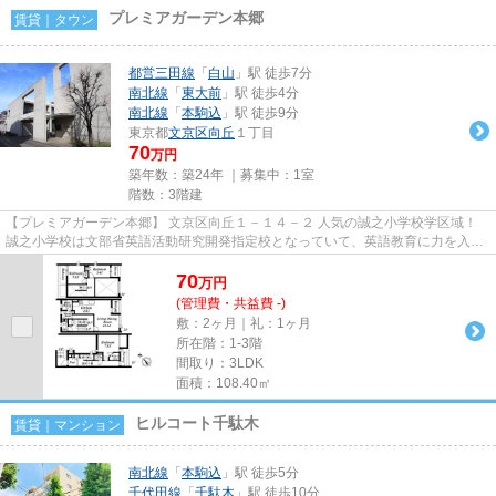
プレミアガーデン本郷
賃貸｜タウン
都営三田線
「
白山
」駅 徒歩7分
南北線
「
東大前
」駅 徒歩4分
南北線
「
本駒込
」駅 徒歩9分
東京都
文京区
向丘
１丁目
70
万円
築年数：築24年 ｜募集中：
1室
階数：3階建
【プレミアガーデン本郷】 文京区向丘１－１４－２ 人気の誠之小学校学区域！
誠之小学校は文部省英語活動研究開発指定校となっていて、英語教育に力を入れ
ています。 通りから一本入...
70
万
円
(管理費・共益費 -)
敷：2ヶ月｜礼：1ヶ月
所在階：1-3階
間取り：3LDK
面積：108.40㎡
ヒルコート千駄木
賃貸｜マンション
南北線
「
本駒込
」駅 徒歩5分
千代田線
「
千駄木
」駅 徒歩10分