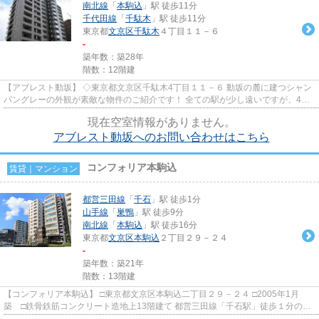
南北線
「
本駒込
」駅 徒歩11分
千代田線
「
千駄木
」駅 徒歩11分
東京都
文京区
千駄木
４丁目１１－６
-
築年数：築28年
階数：12階建
【アブレスト動坂】 ◇東京都文京区千駄木4丁目１１－６ 動坂の麓に建つシャン
パングレーの外観が素敵な物件のご紹介です！ 全ての駅が少し遠いですが、4駅5
路線が11分圏内にござい...
現在空室情報がありません。
アブレスト動坂へのお問い合わせはこちら
コンフォリア本駒込
賃貸｜マンション
都営三田線
「
千石
」駅 徒歩1分
山手線
「
巣鴨
」駅 徒歩9分
南北線
「
本駒込
」駅 徒歩16分
東京都
文京区
本駒込
２丁目２９－２４
-
築年数：築21年
階数：13階建
【コンフォリア本駒込】 □東京都文京区本駒込二丁目２９－２４ □2005年1月
築 □鉄骨鉄筋コンクリート造地上13階建て 都営三田線「千石駅」徒歩１分の好
立地に建つ人気のペット可物...