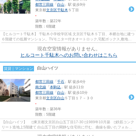
都営三田線
「
白山
」駅 徒歩9分
東京都
文京区
千駄木
５丁目
-
築年数：築22年
階数：6階建
【ヒルコート千駄木】 千駄木小学校学区域 文京区千駄木５丁目、本郷台地に建つ
６階建ての低層マンション。TVモニター付きオートロック,宅配ボックス,敷地内
ゴミ置き場,ビルトインエア...
現在空室情報がありません。
ヒルコート千駄木へのお問い合わせはこちら
白山ハイツ
賃貸｜マンション
都営三田線
「
千石
」駅 徒歩4分
南北線
「
本駒込
」駅 徒歩11分
都営三田線
「
白山
」駅 徒歩10分
東京都
文京区
白山
５丁目１７－３０
-
築年数：築36年
階数：5階建
【白山ハイツ】 □東京都文京区白山五丁目17-30 □1989年10月築 □鉄筋コンク
リート造地上5階建て 白山五丁目の閑静な住宅街に佇む、曲線を描いたフォルム
が特徴的な賃貸マンション...