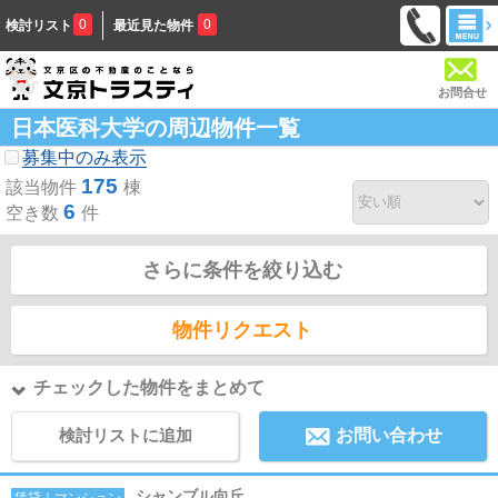
0
0
検討リスト
最近見た物件
お問合せ
日本医科大学の周辺物件一覧
募集中のみ表示
175
該当物件
棟
6
空き数
件
さらに条件を絞り込む
物件リクエスト
チェックした物件をまとめて
検討リストに追加
お問い合わせ
シャンブル向丘
賃貸｜マンション