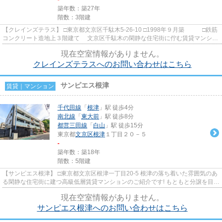
築年数：築27年
階数：3階建
【クレインズテラス】 □東京都文京区千駄木5-26-10 □1998年９月築 □鉄筋
コンクリート造地上３階建て 文京区千駄木の閑静な住宅街に佇む賃貸マンショ
ンです。 全タイプ南向きの...
現在空室情報がありません。
クレインズテラスへのお問い合わせはこちら
サンピエス根津
賃貸｜マンション
千代田線
「
根津
」駅 徒歩4分
南北線
「
東大前
」駅 徒歩8分
都営三田線
「
白山
」駅 徒歩15分
東京都
文京区
根津
１丁目２０－５
-
築年数：築18年
階数：5階建
【サンピエス根津】 □東京都文京区根津一丁目20-5 根津の落ち着いた雰囲気のあ
る閑静な住宅街に建つ高級低層賃貸マンションのご紹介です! もともと分譲を目的
に建設されましたが、...
現在空室情報がありません。
サンピエス根津へのお問い合わせはこちら