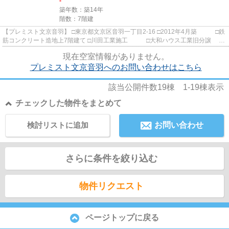
-
築年数：築14年
階数：7階建
【プレミスト文京音羽】 □東京都文京区音羽一丁目2-16 □2012年4月築 □鉄
筋コンクリート造地上7階建て □川田工業施工 □大和ハウス工業旧分譲 閑
静な住環境に佇む高級分...
現在空室情報がありません。
プレミスト文京音羽へのお問い合わせはこちら
該当公開件数
19
棟
1-19
棟表示
チェックした物件をまとめて
検討リストに追加
お問い合わせ
さらに条件を絞り込む
物件リクエスト
ページトップに戻る