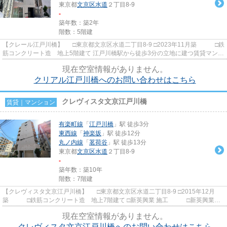
東京都
文京区
水道
２丁目8-9
-
築年数：築2年
階数：5階建
【クレール江戸川橋】 □東京都文京区水道二丁目8-9 □2023年11月築 □鉄
筋コンクリート造 地上5階建て 江戸川橋駅から徒歩3分の立地に建つ賃貸マンシ
ョンのご紹介です！ 周...
現在空室情報がありません。
クリアル江戸川橋へのお問い合わせはこちら
クレヴィスタ文京江戸川橋
賃貸｜マンション
有楽町線
「
江戸川橋
」駅 徒歩3分
東西線
「
神楽坂
」駅 徒歩12分
丸ノ内線
「
茗荷谷
」駅 徒歩13分
東京都
文京区
水道
２丁目8-9
-
築年数：築10年
階数：7階建
【クレヴィスタ文京江戸川橋】 □東京都文京区水道二丁目8-9 □2015年12月
築 □鉄筋コンクリート造 地上7階建て □新英興業 施工 □新英興業／
インヴァランス 旧分譲 江戸...
現在空室情報がありません。
クレヴィスタ文京江戸川橋へのお問い合わせはこちら