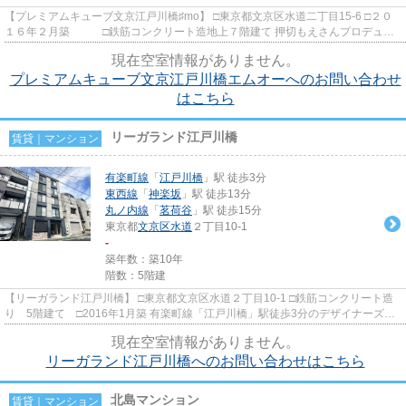
【プレミアムキューブ文京江戸川橋♯mo】 □東京都文京区水道二丁目15-6 □２０
１６年２月築 □鉄筋コンクリート造地上７階建て 押切もえさんプロデュー
スの高級賃貸マンションで...
現在空室情報がありません。
プレミアムキューブ文京江戸川橋エムオーへのお問い合わせ
はこちら
リーガランド江戸川橋
賃貸｜マンション
有楽町線
「
江戸川橋
」駅 徒歩3分
東西線
「
神楽坂
」駅 徒歩13分
丸ノ内線
「
茗荷谷
」駅 徒歩15分
東京都
文京区
水道
２丁目10-1
-
築年数：築10年
階数：5階建
【リーガランド江戸川橋】 □東京都文京区水道２丁目10-1 □鉄筋コンクリート造
り 5階建て □2016年1月築 有楽町線「江戸川橋」駅徒歩3分のデザイナーズマ
ンションのご紹介です！ ...
現在空室情報がありません。
リーガランド江戸川橋へのお問い合わせはこちら
北島マンション
賃貸｜マンション