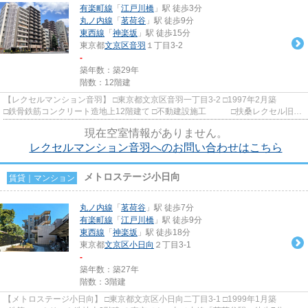
有楽町線
「
江戸川橋
」駅 徒歩3分
丸ノ内線
「
茗荷谷
」駅 徒歩9分
東西線
「
神楽坂
」駅 徒歩15分
東京都
文京区
音羽
１丁目3-2
-
築年数：築29年
階数：12階建
【レクセルマンション音羽】 □東京都文京区音羽一丁目3-2 □1997年2月築
□鉄骨鉄筋コンクリート造地上12階建て □不動建設施工 □扶桑レクセル旧分
譲 音羽通り沿いに佇む分...
現在空室情報がありません。
レクセルマンション音羽へのお問い合わせはこちら
メトロステージ小日向
賃貸｜マンション
丸ノ内線
「
茗荷谷
」駅 徒歩7分
有楽町線
「
江戸川橋
」駅 徒歩9分
東西線
「
神楽坂
」駅 徒歩18分
東京都
文京区
小日向
２丁目3-1
-
築年数：築27年
階数：3階建
【メトロステージ小日向】 □東京都文京区小日向二丁目3-1 □1999年1月築