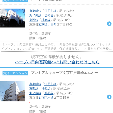
有楽町線
「
江戸川橋
」駅 徒歩8分
丸ノ内線
「
茗荷谷
」駅 徒歩10分
東西線
「
神楽坂
」駅 徒歩18分
東京都
文京区
小日向
２丁目29-2
-
築年数：築18年
階数：3階建
《ハーブ小日向茗蹊館》 由緒正しき街小日向台の高級邸宅街に建つメゾネットタ
イプマンションのご紹介です。 戸建感覚で住める間取り。 小日向台町小学校学
区
現在空室情報がありません。
ハーブ小日向茗蹊館へのお問い合わせはこちら
プレミアムキューブ文京江戸川橋エムオー
賃貸｜マンション
有楽町線
「
江戸川橋
」駅 徒歩5分
東西線
「
神楽坂
」駅 徒歩11分
丸ノ内線
「
茗荷谷
」駅 徒歩13分
東京都
文京区
水道
２丁目15-6
-
築年数：築10年
階数：7階建