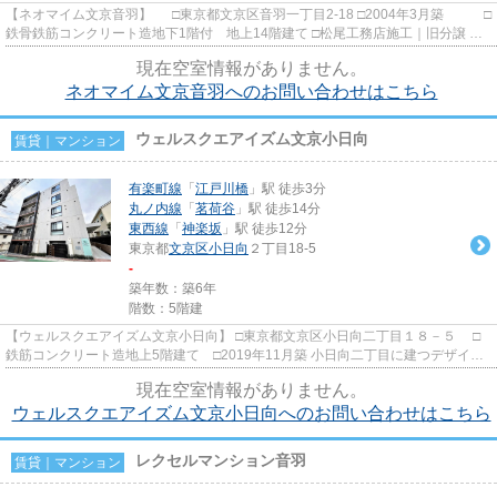
【ネオマイム文京音羽】 □東京都文京区音羽一丁目2-18 □2004年3月築 □
鉄骨鉄筋コンクリート造地下1階付 地上14階建て □松尾工務店施工｜旧分譲 東
京メトロ有楽町線「江戸...
現在空室情報がありません。
ネオマイム文京音羽へのお問い合わせはこちら
ウェルスクエアイズム文京小日向
賃貸｜マンション
有楽町線
「
江戸川橋
」駅 徒歩3分
丸ノ内線
「
茗荷谷
」駅 徒歩14分
東西線
「
神楽坂
」駅 徒歩12分
東京都
文京区
小日向
２丁目18-5
-
築年数：築6年
階数：5階建
【ウェルスクエアイズム文京小日向】 □東京都文京区小日向二丁目１８－５ □
鉄筋コンクリート造地上5階建て □2019年11月築 小日向二丁目に建つデザイナ
ーズマンションでございま...
現在空室情報がありません。
ウェルスクエアイズム文京小日向へのお問い合わせはこちら
レクセルマンション音羽
賃貸｜マンション