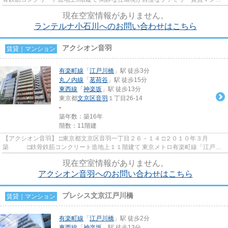
ョンのご紹介です！ 各部屋...
現在空室情報がありません。
ランテルナ小石川へのお問い合わせはこちら
アクシオン音羽
賃貸｜マンション
有楽町線
「
江戸川橋
」駅 徒歩3分
丸ノ内線
「
茗荷谷
」駅 徒歩15分
東西線
「
神楽坂
」駅 徒歩13分
東京都
文京区
音羽
１丁目26-14
-
築年数：築16年
階数：11階建
【アクシオン音羽】 □東京都文京区音羽一丁目２６－１４ □２０１０年３月
築 □鉄骨鉄筋コンクリート造地上１１階建て 東京メトロ有楽町線「江戸川
橋駅」徒歩３分 音羽通り沿い...
現在空室情報がありません。
アクシオン音羽へのお問い合わせはこちら
プレシス文京江戸川橋
賃貸｜マンション
有楽町線
「
江戸川橋
」駅 徒歩2分
東西線
「
神楽坂
」駅 徒歩13分