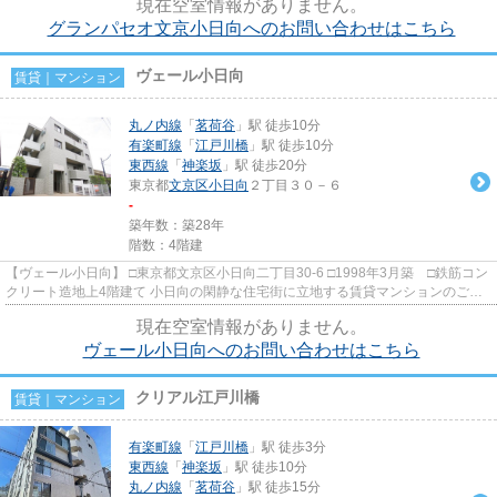
現在空室情報がありません。
グランパセオ文京小日向へのお問い合わせはこちら
ヴェール小日向
賃貸｜マンション
丸ノ内線
「
茗荷谷
」駅 徒歩10分
有楽町線
「
江戸川橋
」駅 徒歩10分
東西線
「
神楽坂
」駅 徒歩20分
東京都
文京区
小日向
２丁目３０－６
-
築年数：築28年
階数：4階建
【ヴェール小日向】 □東京都文京区小日向二丁目30-6 □1998年3月築 □鉄筋コン
クリート造地上4階建て 小日向の閑静な住宅街に立地する賃貸マンションのご紹
介です！ 丸の内線「茗荷...
現在空室情報がありません。
ヴェール小日向へのお問い合わせはこちら
クリアル江戸川橋
賃貸｜マンション
有楽町線
「
江戸川橋
」駅 徒歩3分
東西線
「
神楽坂
」駅 徒歩10分
丸ノ内線
「
茗荷谷
」駅 徒歩15分