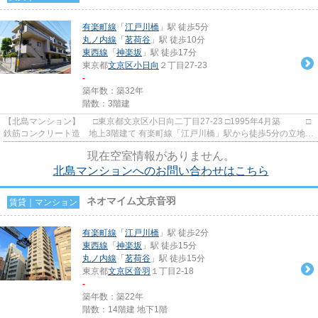
有楽町線
「
江戸川橋
」駅 徒歩5分
丸ノ内線
「
茗荷谷
」駅 徒歩10分
東西線
「
神楽坂
」駅 徒歩17分
東京都
文京区
小日向
２丁目27-23
-
築年数：築32年
階数：3階建
【北島マンション】 □東京都文京区小日向二丁目27-23 □1995年4月築 □
鉄筋コンクリート造 地上3階建て 有楽町線「江戸川橋」駅から徒歩5分の立地に
建つ賃貸マンションのご紹...
現在空室情報がありません。
北島マンションへのお問い合わせはこちら
ネオマイム文京音羽
賃貸｜マンション
有楽町線
「
江戸川橋
」駅 徒歩2分
東西線
「
神楽坂
」駅 徒歩15分
丸ノ内線
「
茗荷谷
」駅 徒歩15分
東京都
文京区
音羽
１丁目2-18
-
築年数：築22年
階数：14階建 地下1階