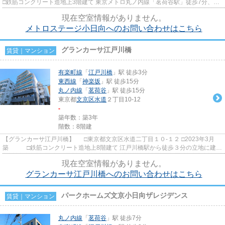
□鉄筋コンクリート造地上3階建て 東京メトロ丸ノ内線「茗荷谷駅」徒歩7分、東
京メトロ有楽町線「江戸川...
現在空室情報がありません。
メトロステージ小日向へのお問い合わせはこちら
グランカーサ江戸川橋
賃貸｜マンション
有楽町線
「
江戸川橋
」駅 徒歩3分
東西線
「
神楽坂
」駅 徒歩15分
丸ノ内線
「
茗荷谷
」駅 徒歩15分
東京都
文京区
水道
２丁目10-12
-
築年数：築3年
階数：8階建
【グランカーサ江戸川橋】 □東京都文京区水道二丁目１０-１２ □2023年3月
築 □鉄筋コンクリート造地上8階建て 江戸川橋駅から徒歩３分の立地に建つ
賃貸マンションのご紹介で...
現在空室情報がありません。
グランカーサ江戸川橋へのお問い合わせはこちら
パークホームズ文京小日向ザレジデンス
賃貸｜マンション
丸ノ内線
「
茗荷谷
」駅 徒歩7分