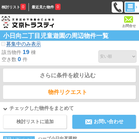
0
0
検討リスト
最近見た物件
お問合せ
小日向二丁目児童遊園の周辺物件一覧
募集中のみ表示
19
該当物件
棟
0
空き数
件
さらに条件を絞り込む
物件リクエスト
チェックした物件をまとめて
検討リストに追加
お問い合わせ
ハーブ小日向茗蹊館
賃貸｜マンション