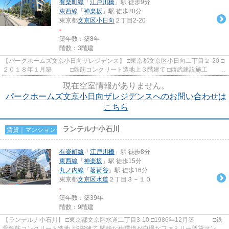
有楽町線
「
江戸川橋
」駅 徒歩9分
東西線
「
神楽坂
」駅 徒歩20分
東京都
文京区
小日向
２丁目2-20
-
築年数：築8年
階数：3階建
【パークホームズ文京小日向ザレジデンス】 □東京都文京区小日向二丁目２-20 □
２０１８年１月築 □鉄筋コンクリート造地上３階建て □西武建設施工
□三井不動産レジデンシ...
現在空室情報がありません。
パークホームズ文京小日向ザレジデンスへのお問い合わせは
こちら
ランテルナ小石川
賃貸｜マンション
有楽町線
「
江戸川橋
」駅 徒歩8分
東西線
「
神楽坂
」駅 徒歩15分
丸ノ内線
「
茗荷谷
」駅 徒歩16分
東京都
文京区
水道
２丁目３－１０
-
築年数：築39年
階数：9階建
【ランテルナ小石川】 □東京都文京区水道二丁目3-10 □1986年12月築 □鉄
骨鉄筋コンクリート造地上9階建て 閑静な住環境が自慢なファミリー賃貸マンシ