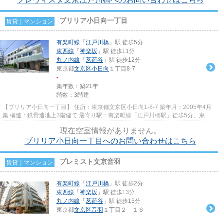
ブリリア小日向一丁目
賃貸｜マンション
有楽町線
「
江戸川橋
」駅 徒歩5分
東西線
「
神楽坂
」駅 徒歩11分
丸ノ内線
「
茗荷谷
」駅 徒歩12分
東京都
文京区
小日向
１丁目8-7
-
築年数：築21年
階数：3階建
【ブリリア小日向一丁目】 住所：東京都文京区小日向1-8-7 築年月：2005年4月
築 構造：鉄骨造地上3階建て 最寄り駅：有楽町線「江戸川橋駅」徒歩5分、東西
線「神楽坂駅」徒歩11分、丸...
現在空室情報がありません。
ブリリア小日向一丁目へのお問い合わせはこちら
プレミスト文京音羽
賃貸｜マンション
有楽町線
「
江戸川橋
」駅 徒歩2分
東西線
「
神楽坂
」駅 徒歩13分
丸ノ内線
「
茗荷谷
」駅 徒歩15分
東京都
文京区
音羽
１丁目２－１６