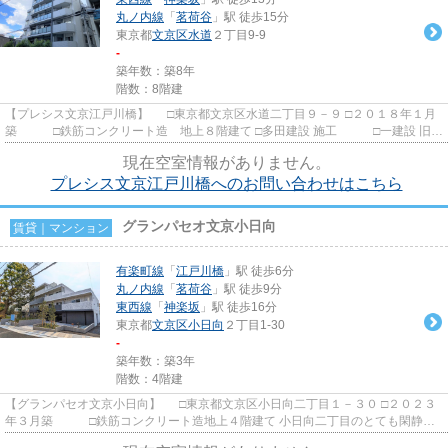
丸ノ内線
「
茗荷谷
」駅 徒歩15分
東京都
文京区
水道
２丁目9-9
-
築年数：築8年
階数：8階建
【プレシス文京江戸川橋】 □東京都文京区水道二丁目９－９ □２０１８年１月
築 □鉄筋コンクリート造 地上８階建て □多田建設 施工 □一建設 旧分
譲 江戸川橋駅から徒歩...
現在空室情報がありません。
プレシス文京江戸川橋へのお問い合わせはこちら
グランパセオ文京小日向
賃貸｜マンション
有楽町線
「
江戸川橋
」駅 徒歩6分
丸ノ内線
「
茗荷谷
」駅 徒歩9分
東西線
「
神楽坂
」駅 徒歩16分
東京都
文京区
小日向
２丁目1-30
-
築年数：築3年
階数：4階建
【グランパセオ文京小日向】 □東京都文京区小日向二丁目１－３０ □２０２３
年３月築 □鉄筋コンクリート造地上４階建て 小日向二丁目のとても閑静な
住宅地に建つ高級低層賃貸...