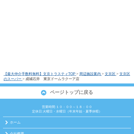
【最大仲介手数料無料】文京トラスティTOP
>
周辺施設案内
>
文京区
>
文京区
のスーパー
>
成城石井 東京ドームラクーア店
ページトップに戻る
営業時間:１０：００～１８：００
定休日:火曜日・水曜日（年末年始・夏季休暇）
ホーム
会社概要