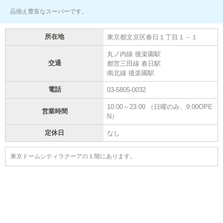
品揃え豊富なスーパーです。
所在地
東京都文京区春日１丁目１－１
丸ノ内線 後楽園駅
交通
都営三田線 春日駅
南北線 後楽園駅
電話
03-5805-0032
10:00～23:00 （日曜のみ、9:00OPE
営業時間
N）
定休日
なし
東京ドームシティラクーアの１階にあります。