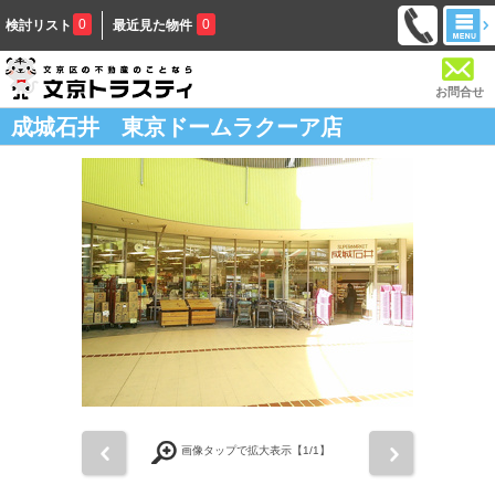
0
0
検討リスト
最近見た物件
お問合せ
成城石井 東京ドームラクーア店
前
次
画像タップで拡大表示【
1
/1】