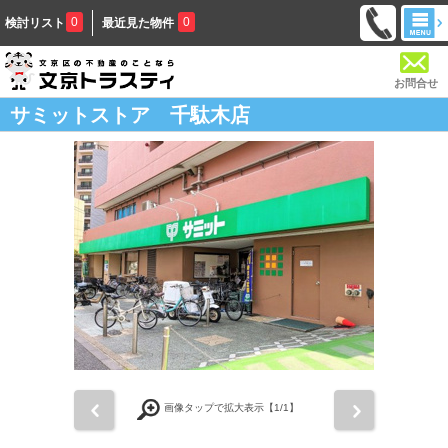
0
0
検討リスト
最近見た物件
お問合せ
サミットストア 千駄木店
前
次
画像タップで拡大表示【
1
/1】