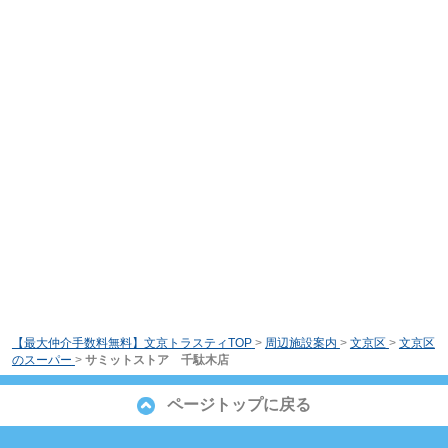
【最大仲介手数料無料】文京トラスティTOP
>
周辺施設案内
>
文京区
>
文京区
のスーパー
>
サミットストア 千駄木店
ページトップに戻る