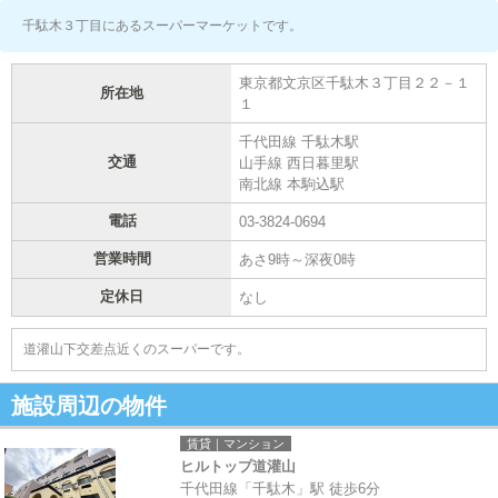
千駄木３丁目にあるスーパーマーケットです。
東京都文京区千駄木３丁目２２－１
所在地
１
千代田線 千駄木駅
交通
山手線 西日暮里駅
南北線 本駒込駅
電話
03-3824-0694
営業時間
あさ9時～深夜0時
定休日
なし
道灌山下交差点近くのスーパーです。
施設周辺の物件
賃貸｜マンション
ヒルトップ道灌山
千代田線「千駄木」駅 徒歩6分