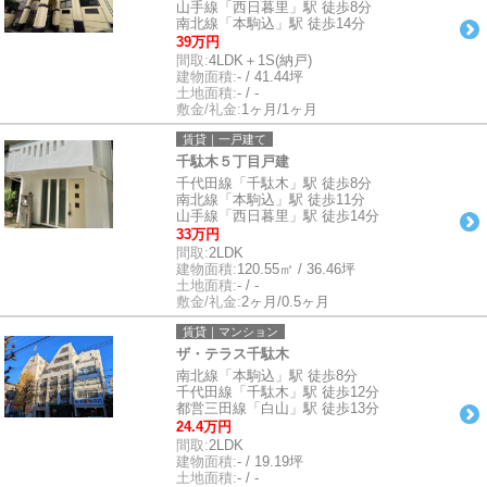
山手線「西日暮里」駅 徒歩8分
南北線「本駒込」駅 徒歩14分
39万円
間取:
4LDK＋1S(納戸)
建物面積:
- / 41.44坪
土地面積:
- / -
敷金/礼金:
1ヶ月/1ヶ月
賃貸｜一戸建て
千駄木５丁目戸建
千代田線「千駄木」駅 徒歩8分
南北線「本駒込」駅 徒歩11分
山手線「西日暮里」駅 徒歩14分
33万円
間取:
2LDK
建物面積:
120.55㎡ / 36.46坪
土地面積:
- / -
敷金/礼金:
2ヶ月/0.5ヶ月
賃貸｜マンション
ザ・テラス千駄木
南北線「本駒込」駅 徒歩8分
千代田線「千駄木」駅 徒歩12分
都営三田線「白山」駅 徒歩13分
24.4万円
間取:
2LDK
建物面積:
- / 19.19坪
土地面積:
- / -