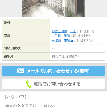
賃料
-
都営三田線
「
千石
」駅 徒歩5分
交通
山手線
「
巣鴨
」駅 徒歩14分
南北線
「
本駒込
」駅 徒歩17分
間取り(面積)
-(-)
築年月
1975年 2月(築51年)
メールでお問い合わせする(無料)
電話でお問い合わせする
【ハウスY´Z】
□東京都文京区千石一丁目12-2