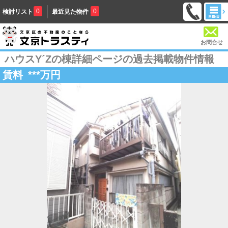
0
0
検討リスト
最近見た物件
お問合せ
ハウスY´Zの棟詳細ページの過去掲載物件情報
賃料
***
万円