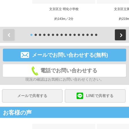
文京区立 明化小学校
文京区立
約143m／2分
約219
前
メールでお問い合わせする(無料)
電話でお問い合わせする
現況の確認はお気軽にお問い合わせください。
メールで共有する
LINEで共有する
お客様の声