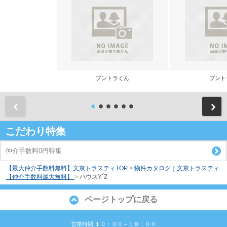
ブントラくん
ブント
前
こだわり特集
仲介手数料0円特集
【最大仲介手数料無料】文京トラスティTOP
>
物件カタログ｜文京トラスティ
【仲介手数料最大無料】
>
ハウスY´Z
ページトップに戻る
営業時間:１０：００～１８：００