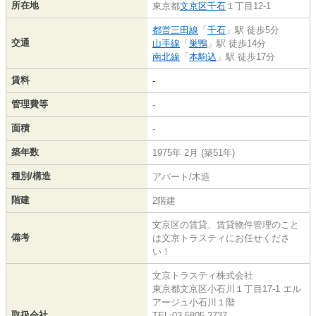
所在地
東京都
文京区
千石
１丁目12-1
都営三田線
「
千石
」駅 徒歩5分
交通
山手線
「
巣鴨
」駅 徒歩14分
南北線
「
本駒込
」駅 徒歩17分
賃料
-
管理費等
-
面積
-
築年数
1975年 2月 (築51年)
種別/構造
アパート/木造
階建
2階建
文京区の賃貸、賃貸物件管理のこと
備考
は文京トラスティにお任せくださ
い！
文京トラスティ株式会社
東京都文京区小石川１丁目17-1 エル
アージュ小石川１階
取扱会社
TEL:03-5805-2737