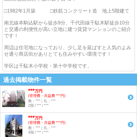
□1982年1月築 □鉄筋コンクリート造 地上5階建て
南北線本駒込駅から徒歩9分、千代田線千駄木駅徒歩10分
と交通の利便性が高い立地に建つ賃貸マンションのご紹介
です！
周辺は住宅地になっており、少し足を延ばすと人気のよみ
せ通り商店街がありとても住みやすい環境です！
学区は千駄木小学校・第十中学校です。
過去掲載物件一覧
***
万円
(管理費・共益費 ***円)
敷：***｜礼：***
2階 / *** / ***
***
万円
(管理費・共益費 ***円)
敷：***｜礼：***
4階 / *** / ***