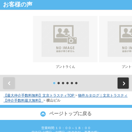
お客様の声
ブントラくん
ブント
前
【最大仲介手数料無料】文京トラスティTOP
>
物件カタログ｜文京トラスティ
【仲介手数料最大無料】
>
横山ビル
ページトップに戻る
営業時間:１０：００～１８：００