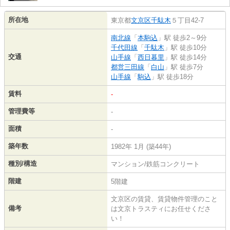
所在地
東京都
文京区
千駄木
５丁目42-7
南北線
「
本駒込
」駅 徒歩2～9分
千代田線
「
千駄木
」駅 徒歩10分
交通
山手線
「
西日暮里
」駅 徒歩14分
都営三田線
「
白山
」駅 徒歩7分
山手線
「
駒込
」駅 徒歩18分
賃料
-
管理費等
-
面積
-
築年数
1982年 1月 (築44年)
種別/構造
マンション/鉄筋コンクリート
階建
5階建
文京区の賃貸、賃貸物件管理のこと
備考
は文京トラスティにお任せくださ
い！