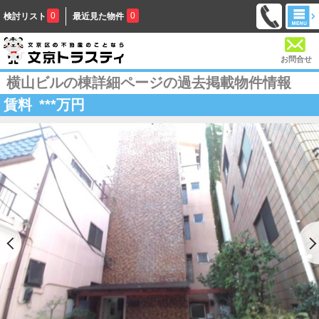
0
0
検討リスト
最近見た物件
お問合せ
横山ビルの棟詳細ページの過去掲載物件情報
賃料
***
万円