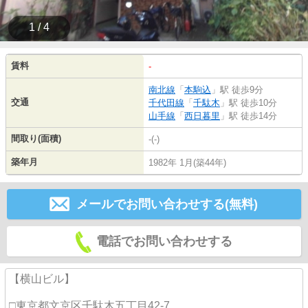
1 / 4
賃料
-
南北線
「
本駒込
」駅 徒歩9分
交通
千代田線
「
千駄木
」駅 徒歩10分
山手線
「
西日暮里
」駅 徒歩14分
間取り(面積)
-(-)
築年月
1982年 1月(築44年)
メールでお問い合わせする(無料)
電話でお問い合わせする
【横山ビル】
□東京都文京区千駄木五丁目42-7