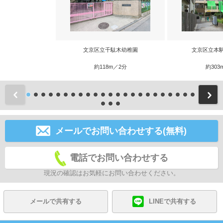
文京区立千駄木幼稚園
文京区立本
約118m／2分
約303
前
メールでお問い合わせする(無料)
電話でお問い合わせする
現況の確認はお気軽にお問い合わせください。
メールで共有する
LINEで共有する