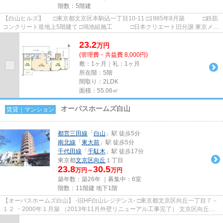
階数：5階建
【白山ヒルズ】 □東京都文京区本駒込一丁目10-11 □1985年8月築 □鉄筋
コンクリート造地上5階建て □鴻池組施工 □日本クリエート旧分譲 東京メト
ロ南北線 本駒込駅から...
23.2
万
円
(管理費・共益費 8,000円)
敷：1ヶ月｜礼：1ヶ月
所在階：5階
間取り：2LDK
面積：55.06㎡
オーパスホームズ白山
賃貸｜マンション
都営三田線
「
白山
」駅 徒歩5分
南北線
「
東大前
」駅 徒歩5分
千代田線
「
千駄木
」駅 徒歩17分
東京都
文京区
向丘
１丁目
23.8
30.5
万円～
万円
築年数：築26年 ｜募集中：
6室
階数：11階建 地下1階
【オーパスホームズ白山】 -旧HF白山レジデンス- □東京都文京区向丘一丁目７－
１２ ・2000年１月築 （2013年11月外壁リニューアル工事完了） 文京区向丘の
高台に佇むＳＲＣ造地上...