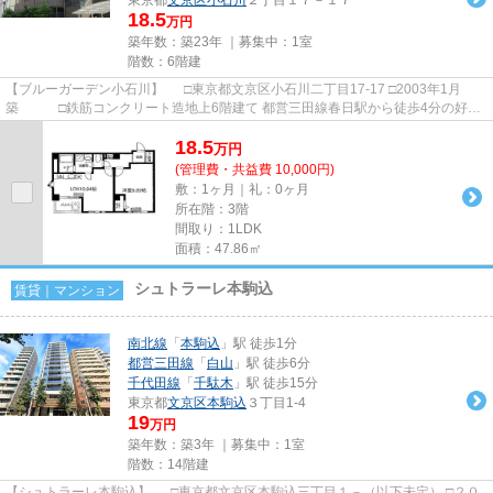
18.5
万円
築年数：築23年 ｜募集中：
1室
階数：6階建
【ブルーガーデン小石川】 □東京都文京区小石川二丁目17-17 □2003年1月
築 □鉄筋コンクリート造地上6階建て 都営三田線春日駅から徒歩4分の好立
地に建つ賃貸マンションのご紹...
18.5
万
円
(管理費・共益費 10,000円)
敷：1ヶ月｜礼：0ヶ月
所在階：3階
間取り：1LDK
面積：47.86㎡
シュトラーレ本駒込
賃貸｜マンション
南北線
「
本駒込
」駅 徒歩1分
都営三田線
「
白山
」駅 徒歩6分
千代田線
「
千駄木
」駅 徒歩15分
東京都
文京区
本駒込
３丁目1-4
19
万円
築年数：築3年 ｜募集中：
1室
階数：14階建
【シュトラーレ本駒込】 □東京都文京区本駒込三丁目１－（以下未定） □２０