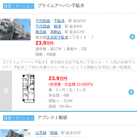
プライムアーバン千駄木
賃貸｜マンション
千代田線
「
千駄木
」駅 徒歩5分
千代田線
「
根津
」駅 徒歩9分
南北線
「
本駒込
」駅 徒歩13分
東京都
文京区
千駄木
２丁目１６－７
23.9
万円
築年数：築17年 ｜募集中：
1室
階数：6階建
【プライムアーバン千駄木】 東京都文京区千駄木二丁目１６－７ 人気の谷根千エ
リア！ 千駄木二丁目の大通りから一本入ったとても閑静な住宅街に建つ低層賃貸
マンションです！ 1階には...
23.9
万
円
(管理費・共益費 10,000円)
敷：1ヶ月｜礼：1ヶ月
所在階：4階
間取り：2LDK
面積：54.08㎡
アブレスト動坂
賃貸｜マンション
山手線
「
田端
」駅 徒歩10分