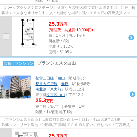
【パークアクシス文京ステージ】 金富小学校学区域 文京区水道２丁目、江戸川橋
駅近くの大きな通りから中に入った静かな場所に建つ１５４戸の高級賃貸マンシ
ョン。 ＴＶモニター付きオ...
25.3
万
円
(管理費・共益費 10,000円)
敷：1ヶ月｜礼：1ヶ月
所在階：8階
間取り：1LDK
面積：51.05㎡
ブランシエスタ白山
賃貸｜マンション
都営三田線
「
白山
」駅 徒歩6分
都営大江戸線
「
春日
」駅 徒歩8分
南北線
「
東大前
」駅 徒歩12分
東京都
文京区
白山
１丁目12-4
25.3
万円
築年数：築7年 ｜募集中：
1室
階数：14階建 地下1階
【ブランシエスタ白山】 □東京都文京区白山一丁目12－4 □2019年2月築 □
鉄筋コンクリート造地上14階地下1階建て 白山通り沿いに佇むペット可高級賃貸
マンションのご紹介です！ ...
25.3
万
円