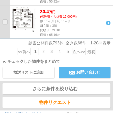
面積：55.92㎡
30.4
万
円
(管理費・共益費 15,000円)
敷：1ヶ月｜礼：1ヶ月
所在階：3階
間取り：2LDK
面積：65.16㎡
該当公開件数
793
棟 空き数
68
件
1-20
棟表示
1
2
3
4
5
<<前へ
次へ>>
最初
チェックした物件をまとめて
検討リストに追加
お問い合わせ
さらに条件を絞り込む
物件リクエスト