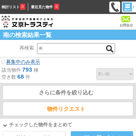
0
0
検討リスト
最近見た物件
お問合せ
南の検索結果一覧
再検索
募集中のみ表示
793
該当物件
棟
68
空き数
件
さらに条件を絞り込む
物件リクエスト
チェックした物件をまとめて