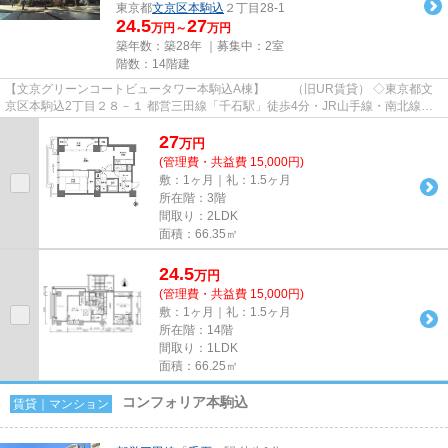
東京都
文京区
本駒込
２丁目28-1
24.5
27
万円～
万円
築年数：築28年 ｜募集中：
2室
階数：14階建
【文京グリーンコートビュータワー本駒込A棟】 （旧UR賃貸） ◇東京都文
京区本駒込2丁目２８－１ 都営三田線「千石駅」徒歩4分・JR山手線・南北線
「駒込駅」徒歩11分 オフィスビ...
27
万
円
(管理費・共益費 15,000円)
敷：1ヶ月｜礼：1.5ヶ月
所在階：3階
間取り：2LDK
面積：66.35㎡
24.5
万
円
(管理費・共益費 15,000円)
敷：1ヶ月｜礼：1.5ヶ月
所在階：14階
間取り：1LDK
面積：66.25㎡
コンフォリア本駒込
賃貸｜マンション