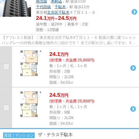
南北線
「
本駒込
」駅 徒歩11分
千代田線
「
千駄木
」駅 徒歩11分
東京都
文京区
千駄木
４丁目１１－６
24.1
24.5
万円～
万円
築年数：築28年 ｜募集中：
2室
階数：12階建
【アブレスト動坂】 ◇東京都文京区千駄木4丁目１１－６ 動坂の麓に建つシャン
パングレーの外観が素敵な物件のご紹介です！ 全ての駅が少し遠いですが、4駅5
路線が11分圏内にござい...
24.1
万
円
(管理費・共益費 25,000円)
敷：1ヶ月｜礼：1ヶ月
所在階：2階
間取り：2LDK
面積：54.03㎡
24.5
万
円
(管理費・共益費 25,000円)
敷：1ヶ月｜礼：1ヶ月
所在階：9階
間取り：2LDK
面積：54.03㎡
ザ・テラス千駄木
賃貸｜マンション