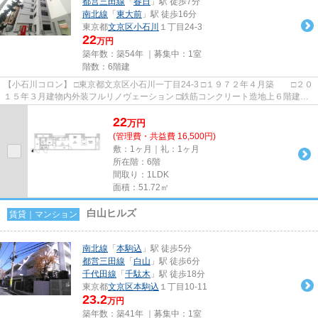
都営三田線
「
春日
」駅 徒歩7分
南北線
「
東大前
」駅 徒歩16分
東京都
文京区
小石川
１丁目24-3
22
万円
築年数：築54年 ｜募集中：
1室
階数：6階建
【小石川コロン】 □東京都文京区小石川一丁目24-3 □１９７２年４月築 □２０
１５年３月建物内外装フルリノヴェーション □鉄筋コンクリート造地上６階建て
元印刷会社事務所を複...
22
万
円
(管理費・共益費 16,500円)
敷：1ヶ月｜礼：1ヶ月
所在階：6階
間取り：1LDK
面積：51.72㎡
白山ヒルズ
賃貸｜マンション
南北線
「
本駒込
」駅 徒歩5分
都営三田線
「
白山
」駅 徒歩6分
千代田線
「
千駄木
」駅 徒歩18分
東京都
文京区
本駒込
１丁目10-11
23.2
万円
築年数：築41年 ｜募集中：
1室