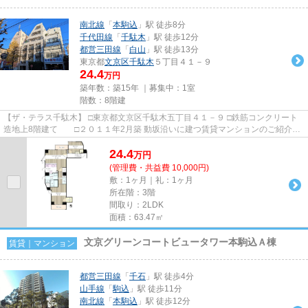
南北線
「
本駒込
」駅 徒歩8分
千代田線
「
千駄木
」駅 徒歩12分
都営三田線
「
白山
」駅 徒歩13分
東京都
文京区
千駄木
５丁目４１－９
24.4
万円
築年数：築15年 ｜募集中：
1室
階数：8階建
【ザ・テラス千駄木】 □東京都文京区千駄木五丁目４１－９ □鉄筋コンクリート
造地上8階建て □２０１１年2月築 動坂沿いに建つ賃貸マンションのご紹介で
す！ 街のイメージと調和...
24.4
万
円
(管理費・共益費 10,000円)
敷：1ヶ月｜礼：1ヶ月
所在階：3階
間取り：2LDK
面積：63.47㎡
文京グリーンコートビュータワー本駒込Ａ棟
賃貸｜マンション
都営三田線
「
千石
」駅 徒歩4分
山手線
「
駒込
」駅 徒歩11分
南北線
「
本駒込
」駅 徒歩12分