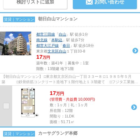
検討リストに追加
お問い合わせ
朝日白山マンション
賃貸｜マンション
都営三田線
「
白山
」駅 徒歩1分
南北線
「
本駒込
」駅 徒歩7分
都営大江戸線
「
春日
」駅 徒歩18分
東京都
文京区
白山
１丁目33-8
17
万円
築年数：築41年 ｜募集中：
1室
階数：13階建 地下1階
【朝日白山マンション】 □東京都文京区白山一丁目３３ー８ □１９８５年５月
築 □鉄骨鉄筋コンクリート造地下１階付地上１３階建て □フジタ工業施
工 □朝日建物旧分譲 ...
17
万
円
(管理費・共益費 10,000円)
敷：1ヶ月｜礼：1ヶ月
所在階：12階
間取り：1LDK
面積：51.71㎡
カーサグランデ本郷
賃貸｜マンション