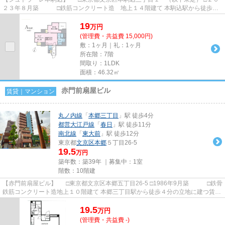
２３年８月築 □鉄筋コンクリート造 地上１４階建て 本駒込駅から徒歩１
分の立地に建つ賃貸マンシ...
19
万
円
(管理費・共益費 15,000円)
敷：1ヶ月｜礼：1ヶ月
所在階：7階
間取り：1LDK
面積：46.32㎡
赤門前扇屋ビル
賃貸｜マンション
丸ノ内線
「
本郷三丁目
」駅 徒歩4分
都営大江戸線
「
春日
」駅 徒歩11分
南北線
「
東大前
」駅 徒歩12分
東京都
文京区
本郷
５丁目26-5
19.5
万円
築年数：築39年 ｜募集中：
1室
階数：10階建
【赤門前扇屋ビル】 □東京都文京区本郷五丁目26-5 □1986年9月築 □鉄骨
鉄筋コンクリート造地上１０階建て 本郷三丁目駅から徒歩４分の立地に建つ賃貸
マンションのご紹介です...
19.5
万
円
(管理費・共益費 -)