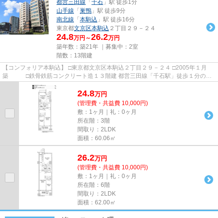
都営三田線
「
千石
」駅 徒歩1分
山手線
「
巣鴨
」駅 徒歩9分
南北線
「
本駒込
」駅 徒歩16分
東京都
文京区
本駒込
２丁目２９－２４
24.8
26.2
万円～
万円
築年数：築21年 ｜募集中：
2室
階数：13階建
【コンフォリア本駒込】 □東京都文京区本駒込２丁目２９－２４ □2005年１月
築 □鉄骨鉄筋コンクリート造１３階建 都営三田線「千石駅」徒歩１分の好
立地に建つ人気のペット可物...
24.8
万
円
(管理費・共益費 10,000円)
敷：1ヶ月｜礼：0ヶ月
所在階：3階
間取り：2LDK
面積：60.06㎡
26.2
万
円
(管理費・共益費 10,000円)
敷：1ヶ月｜礼：0ヶ月
所在階：6階
間取り：2LDK
面積：62.00㎡