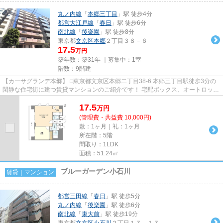
丸ノ内線
「
本郷三丁目
」駅 徒歩4分
都営大江戸線
「
春日
」駅 徒歩6分
南北線
「
後楽園
」駅 徒歩8分
東京都
文京区
本郷
２丁目３８－６
17.5
万円
築年数：築31年 ｜募集中：
1室
階数：9階建
【カーサグランデ本郷】 □東京都文京区本郷二丁目38-6 本郷三丁目駅徒歩3分の
閑静な住宅街に建つ賃貸マンションのご紹介です！ 宅配ボックス、オートロッ
ク、防犯カメラの設備あります...
17.5
万
円
(管理費・共益費 10,000円)
敷：1ヶ月｜礼：1ヶ月
所在階：5階
間取り：1LDK
面積：51.24㎡
ブルーガーデン小石川
賃貸｜マンション
都営三田線
「
春日
」駅 徒歩5分
丸ノ内線
「
後楽園
」駅 徒歩6分
南北線
「
東大前
」駅 徒歩19分
東京都
文京区
小石川
２丁目１７－１７