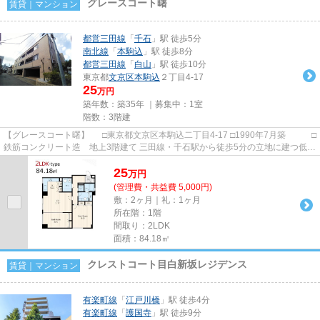
グレースコート曙
賃貸｜マンション
都営三田線
「
千石
」駅 徒歩5分
南北線
「
本駒込
」駅 徒歩8分
都営三田線
「
白山
」駅 徒歩10分
東京都
文京区
本駒込
２丁目4-17
25
万円
築年数：築35年 ｜募集中：
1室
階数：3階建
【グレースコート曙】 □東京都文京区本駒込二丁目4-17 □1990年7月築 □
鉄筋コンクリート造 地上3階建て 三田線・千石駅から徒歩5分の立地に建つ低層
マンションのご紹介です...
25
万
円
(管理費・共益費 5,000円)
敷：2ヶ月｜礼：1ヶ月
所在階：1階
間取り：2LDK
面積：84.18㎡
クレストコート目白新坂レジデンス
賃貸｜マンション
有楽町線
「
江戸川橋
」駅 徒歩4分
有楽町線
「
護国寺
」駅 徒歩9分