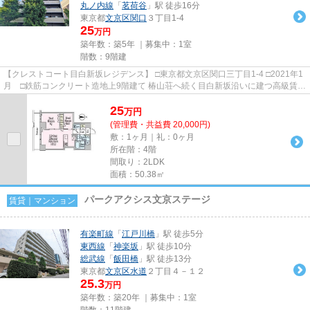
丸ノ内線
「
茗荷谷
」駅 徒歩16分
東京都
文京区
関口
３丁目1-4
25
万円
築年数：築5年 ｜募集中：
1室
階数：9階建
【クレストコート目白新坂レジデンス】 □東京都文京区関口三丁目1-4 □2021年1
月 □鉄筋コンクリート造地上9階建て 椿山荘へ続く目白新坂沿いに建つ高級賃貸
マンションのご紹介です...
25
万
円
(管理費・共益費 20,000円)
敷：1ヶ月｜礼：0ヶ月
所在階：4階
間取り：2LDK
面積：50.38㎡
パークアクシス文京ステージ
賃貸｜マンション
有楽町線
「
江戸川橋
」駅 徒歩5分
東西線
「
神楽坂
」駅 徒歩10分
総武線
「
飯田橋
」駅 徒歩13分
東京都
文京区
水道
２丁目４－１２
25.3
万円
築年数：築20年 ｜募集中：
1室
階数：11階建