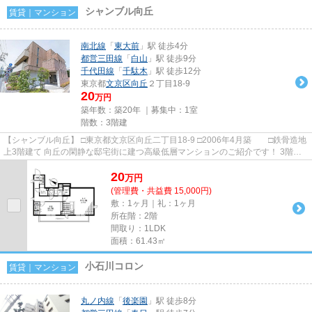
シャンブル向丘
賃貸｜マンション
南北線
「
東大前
」駅 徒歩4分
都営三田線
「
白山
」駅 徒歩9分
千代田線
「
千駄木
」駅 徒歩12分
東京都
文京区
向丘
２丁目18-9
20
万円
築年数：築20年 ｜募集中：
1室
階数：3階建
【シャンブル向丘】 □東京都文京区向丘二丁目18-9 □2006年4月築 □鉄骨造地
上3階建て 向丘の閑静な邸宅街に建つ高級低層マンションのご紹介です！ 3階建
てですが、エレベーター...
20
万
円
(管理費・共益費 15,000円)
敷：1ヶ月｜礼：1ヶ月
所在階：2階
間取り：1LDK
面積：61.43㎡
小石川コロン
賃貸｜マンション
丸ノ内線
「
後楽園
」駅 徒歩8分