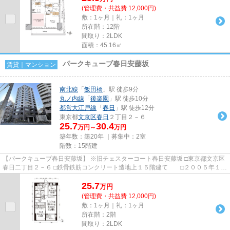
(管理費・共益費 12,000円)
敷：1ヶ月｜礼：1ヶ月
所在階：12階
間取り：2LDK
面積：45.16㎡
パークキューブ春日安藤坂
賃貸｜マンション
南北線
「
飯田橋
」駅 徒歩9分
丸ノ内線
「
後楽園
」駅 徒歩10分
都営大江戸線
「
春日
」駅 徒歩12分
東京都
文京区
春日
２丁目２－６
25.7
30.4
万円～
万円
築年数：築20年 ｜募集中：
2室
階数：15階建
【パークキューブ春日安藤坂】 ※旧チェスターコート春日安藤坂 □東京都文京区
春日二丁目２－６ □鉄骨鉄筋コンクリート造地上１５階建て □２００５年１０
月築 春日二丁目の高台に...
25.7
万
円
(管理費・共益費 12,000円)
敷：1ヶ月｜礼：1ヶ月
所在階：2階
間取り：2LDK