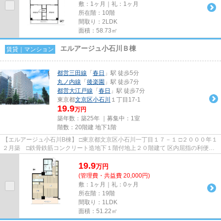
敷：1ヶ月｜礼：1ヶ月
所在階：10階
間取り：2LDK
面積：58.73㎡
エルアージュ小石川Ｂ棟
賃貸｜マンション
都営三田線
「
春日
」駅 徒歩5分
丸ノ内線
「
後楽園
」駅 徒歩7分
都営大江戸線
「
春日
」駅 徒歩7分
東京都
文京区
小石川
１丁目17-1
19.9
万円
築年数：築25年 ｜募集中：
1室
階数：20階建 地下1階
【エルアージュ小石川B棟】 □東京都文京区小石川一丁目１７－１ □２０００年１
２月築 □鉄骨鉄筋コンクリート造地下１階付地上２０階建て 区内屈指の利便性
の良い好立地にエルアー...
19.9
万
円
(管理費・共益費 20,000円)
敷：1ヶ月｜礼：0ヶ月
所在階：19階
間取り：1LDK
面積：51.22㎡