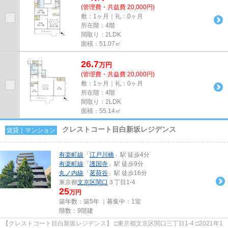
(管理費・共益費 20,000円)
敷：1ヶ月｜礼：0ヶ月
所在階：4階
間取り：2LDK
面積：51.07㎡
26.7
万
円
(管理費・共益費 20,000円)
敷：1ヶ月｜礼：0ヶ月
所在階：4階
間取り：2LDK
面積：55.14㎡
クレストコート目白新坂レジデンス
賃貸｜マンション
有楽町線
「
江戸川橋
」駅 徒歩4分
有楽町線
「
護国寺
」駅 徒歩9分
丸ノ内線
「
茗荷谷
」駅 徒歩16分
東京都
文京区
関口
３丁目1-4
25
万円
築年数：築5年 ｜募集中：
1室
階数：9階建
【クレストコート目白新坂レジデンス】 □東京都文京区関口三丁目1-4 □2021年1