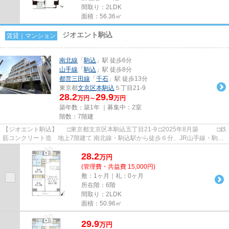
間取り：2LDK
面積：56.36㎡
ジオエント駒込
賃貸｜マンション
南北線
「
駒込
」駅 徒歩6分
山手線
「
駒込
」駅 徒歩8分
都営三田線
「
千石
」駅 徒歩13分
東京都
文京区
本駒込
５丁目21-9
28.2
29.9
万円～
万円
築年数：築1年 ｜募集中：
2室
階数：7階建
【ジオエント駒込】 □東京都文京区本駒込五丁目21-9 □2025年8月築 □鉄
筋コンクリート造 地上7階建て 南北線・駒込駅から徒歩６分、JR山手線・駒込
駅から徒歩８分の立地に建...
28.2
万
円
(管理費・共益費 15,000円)
敷：1ヶ月｜礼：0ヶ月
所在階：6階
間取り：2LDK
面積：50.96㎡
29.9
万
円