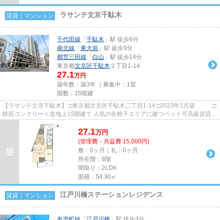
ラサンテ文京千駄木
賃貸｜マンション
千代田線
「
千駄木
」駅 徒歩6分
南北線
「
東大前
」駅 徒歩9分
都営三田線
「
白山
」駅 徒歩14分
東京都
文京区
千駄木
２丁目1-14
27.1
万円
築年数：築3年 ｜募集中：
1室
階数：15階建
【ラサンテ文京千駄木】 □東京都文京区千駄木二丁目1-14 □2023年1月築 □
鉄筋コンクリート造地上15階建て 人気の谷根千エリアに建つペット可高級賃貸マ
ンションのご紹介です！ ...
27.1
万
円
(管理費・共益費 15,000円)
敷：0ヶ月｜礼：0ヶ月
所在階：8階
間取り：2LDK
面積：54.30㎡
江戸川橋ステーションレジデンス
賃貸｜マンション
有楽町線
「
江戸川橋
」駅 徒歩3分