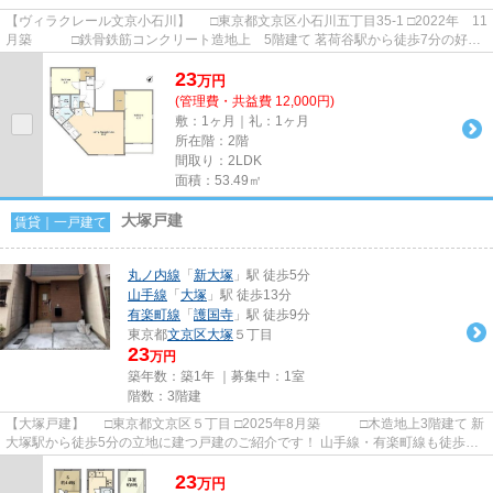
【ヴィラクレール文京小石川】 □東京都文京区小石川五丁目35-1 □2022年 11
月築 □鉄骨鉄筋コンクリート造地上 5階建て 茗荷谷駅から徒歩7分の好立
地に建つ賃貸マンションの...
23
万
円
(管理費・共益費 12,000円)
敷：1ヶ月｜礼：1ヶ月
所在階：2階
間取り：2LDK
面積：53.49㎡
大塚戸建
賃貸｜一戸建て
丸ノ内線
「
新大塚
」駅 徒歩5分
山手線
「
大塚
」駅 徒歩13分
有楽町線
「
護国寺
」駅 徒歩9分
東京都
文京区
大塚
５丁目
23
万円
築年数：築1年 ｜募集中：
1室
階数：3階建
【大塚戸建】 □東京都文京区５丁目 □2025年8月築 □木造地上3階建て 新
大塚駅から徒歩5分の立地に建つ戸建のご紹介です！ 山手線・有楽町線も徒歩圏
内で交通のアクセスも良...
23
万
円