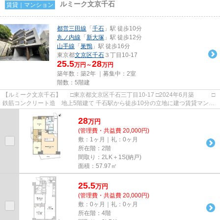
ルミーク文京千石
賃貸｜マンション
都営三田線
「
千石
」駅 徒歩10分
丸ノ内線
「
新大塚
」駅 徒歩12分
山手線
「
巣鴨
」駅 徒歩16分
東京都
文京区
千石
３丁目10-17
25.5
28
万円～
万円
築年数：築2年 ｜募集中：
2室
階数：5階建
【ルミーク文京千石】 □東京都文京区千石三丁目10-17 □2024年6月築 □
鉄筋コンクリート造 地上5階建て 千石駅から徒歩10分の立地に建つ賃貸マンシ
ョンのご紹介です！ 周辺...
28
万
円
(管理費・共益費 20,000円)
敷：1ヶ月｜礼：0ヶ月
所在階：2階
間取り：2LK＋1S(納戸)
面積：57.97㎡
25.5
万
円
(管理費・共益費 20,000円)
敷：0ヶ月｜礼：0ヶ月
所在階：4階