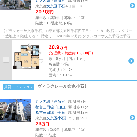
丸ノ内線
「
茗荷谷
」駅 徒歩17分
東京都
文京区
千石
４丁目1-18
20.9
万円
築年数：築6年 ｜募集中：
1室
階数：10階建 地下1階
【グランカーサ文京千石】 □東京都文京区千石四丁目１－１８ □鉄筋コンクリー
ト造地上10階建て地下1階建て □2019年12月築 グランカーサ文京千石は千石駅
徒歩3分に建つ高級賃貸マン...
20.9
万
円
(管理費・共益費 15,000円)
敷：0ヶ月｜礼：1ヶ月
所在階：4階
間取り：2LDK
面積：40.87㎡
ヴィラクレール文京小石川
賃貸｜マンション
丸ノ内線
「
茗荷谷
」駅 徒歩7分
都営三田線
「
白山
」駅 徒歩17分
都営三田線
「
千石
」駅 徒歩18分
東京都
文京区
小石川
５丁目35-1
23
万円
築年数：築3年 ｜募集中：
1室
階数：5階建