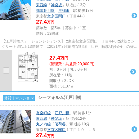
東西線
「
神楽坂
」駅 徒歩13分
都電荒川線
「
早稲田
」駅 徒歩13分
東京都
文京区
関口
１丁目44-8
27.4
万円
築年数：築5年 ｜募集中：
1室
階数：13階建
【江戸川橋ステーションレジデンス】 □東京都文京区関口一丁目44-8 □鉄筋コン
クリート造以上13階建て □2021年3月築 有楽町線「江戸川橋駅徒歩3分」の好立
地！ 東西線「神楽坂」も...
27.4
万
円
(管理費・共益費 20,000円)
敷：0ヶ月｜礼：0ヶ月
所在階：11階
間取り：2LDK
面積：51.37㎡
シーフォルム江戸川橋
賃貸｜マンション
有楽町線
「
江戸川橋
」駅 徒歩1分
東西線
「
神楽坂
」駅 徒歩12分
丸ノ内線
「
茗荷谷
」駅 徒歩19分
東京都
文京区
関口
１丁目１０－１５
27.4
万円