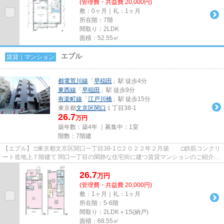
(管理費・共益費 20,000円)
敷：0ヶ月｜礼：1ヶ月
所在階：7階
間取り：2LDK
面積：52.55㎡
エプル
賃貸｜マンション
都電荒川線
「
早稲田
」駅 徒歩4分
東西線
「
早稲田
」駅 徒歩9分
有楽町線
「
江戸川橋
」駅 徒歩15分
東京都
文京区
関口
１丁目38-1
26.7
万円
築年数：築4年 ｜募集中：
1室
階数：7階建
【エプル】 □東京都文京区関口一丁目38-1 □２０２２年２月築 □鉄筋コンクリ
ート造地上７階建て 関口一丁目の閑静な住宅街に建つ賃貸マンションのご紹介で
す！ 外観はホワイトを...
26.7
万
円
(管理費・共益費 20,000円)
敷：1ヶ月｜礼：1ヶ月
所在階：5-6階
間取り：2LDK＋1S(納戸)
面積：68.55㎡