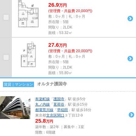
26.9
万
円
(管理費・共益費 20,000円)
敷：0ヶ月｜礼：0ヶ月
所在階：5階
間取り：2LDK
面積：53.32㎡
27.6
万
円
(管理費・共益費 20,000円)
敷：0ヶ月｜礼：0ヶ月
所在階：5階
間取り：2LDK
面積：55.80㎡
オルタナ護国寺
賃貸｜マンション
有楽町線
「
護国寺
」駅 徒歩5分
丸ノ内線
「
茗荷谷
」駅 徒歩15分
都電荒川線
「
早稲田
」駅 徒歩16分
東京都
文京区
関口
３丁目12-9
25.8
万円
築年数：築2年 ｜募集中：
1室
階数：6階建