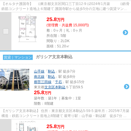
【オルタナ護国寺】 □東京都文京区関口三丁目12-9 □2024年1月築 □鉄骨
鉄筋コンクリート造地上６階建て 護国寺駅から徒歩5分の立地に建つ賃貸マンシ
ョンのご紹介です！ 内...
25.8
万
円
(管理費・共益費 15,000円)
敷：0ヶ月｜礼：0ヶ月
所在階：5階
間取り：2LDK
面積：51.20㎡
ガリシア文京本駒込
賃貸｜マンション
山手線
「
駒込
」駅 徒歩7分
南北線
「
駒込
」駅 徒歩8分
都営三田線
「
千石
」駅 徒歩15分
東京都
文京区
本駒込
５丁目59.5
25.8
万円
築年数：築1年 ｜募集中：
1室
階数：8階建
【ガリシア文京本駒込】 住所：東京都文京区本駒込5-59-5 築年月：2025年7月築
構造：鉄筋コンクリート造地上8階建て 最寄り駅：山手線・駒込駅 徒歩7分 学
区：昭和小学校・第九中学...
25.8
万
円