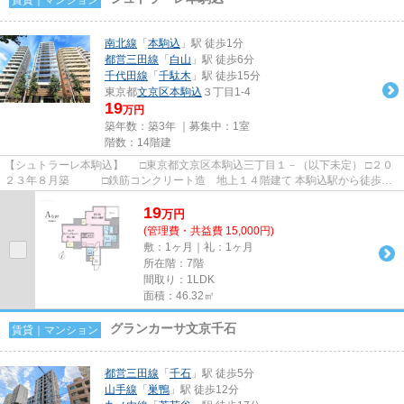
南北線
「
本駒込
」駅 徒歩1分
都営三田線
「
白山
」駅 徒歩6分
千代田線
「
千駄木
」駅 徒歩15分
東京都
文京区
本駒込
３丁目1-4
19
万円
築年数：築3年 ｜募集中：
1室
階数：14階建
【シュトラーレ本駒込】 □東京都文京区本駒込三丁目１－（以下未定） □２０
２３年８月築 □鉄筋コンクリート造 地上１４階建て 本駒込駅から徒歩１
分の立地に建つ賃貸マンシ...
19
万
円
(管理費・共益費 15,000円)
敷：1ヶ月｜礼：1ヶ月
所在階：7階
間取り：1LDK
面積：46.32㎡
グランカーサ文京千石
賃貸｜マンション
都営三田線
「
千石
」駅 徒歩5分
山手線
「
巣鴨
」駅 徒歩12分