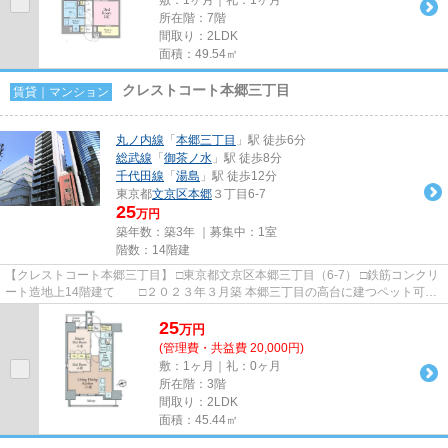
所在階：7階
間取り：2LDK
面積：49.54㎡
クレストコート本郷三丁目
賃貸｜マンション
丸ノ内線
「
本郷三丁目
」駅 徒歩6分
総武線
「
御茶ノ水
」駅 徒歩8分
千代田線
「
湯島
」駅 徒歩12分
東京都
文京区
本郷
３丁目6-7
25
万円
築年数：築3年 ｜募集中：
1室
階数：14階建
【クレストコート本郷三丁目】 □東京都文京区本郷三丁目（6-7） □鉄筋コンクリ
ート造地上14階建て □２０２３年３月築 本郷三丁目の高台に建つペット可高
級賃貸マンションのご紹...
25
万
円
(管理費・共益費 20,000円)
敷：1ヶ月｜礼：0ヶ月
所在階：3階
間取り：2LDK
面積：45.44㎡