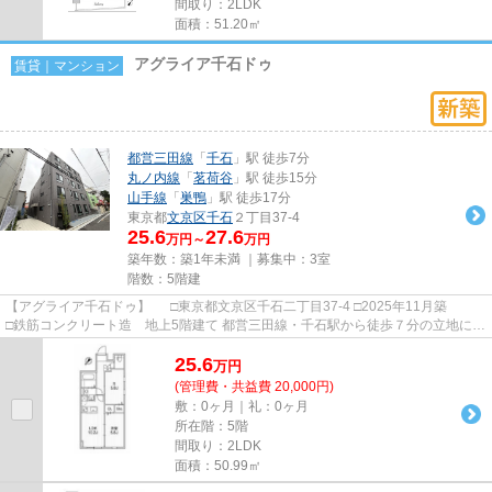
間取り：2LDK
面積：51.20㎡
アグライア千石ドゥ
賃貸｜マンション
都営三田線
「
千石
」駅 徒歩7分
丸ノ内線
「
茗荷谷
」駅 徒歩15分
山手線
「
巣鴨
」駅 徒歩17分
東京都
文京区
千石
２丁目37-4
25.6
27.6
万円～
万円
築年数：築1年未満 ｜募集中：
3室
階数：5階建
【アグライア千石ドゥ】 □東京都文京区千石二丁目37-4 □2025年11月築
□鉄筋コンクリート造 地上5階建て 都営三田線・千石駅から徒歩７分の立地に建
つ賃貸マンションのご紹...
25.6
万
円
(管理費・共益費 20,000円)
敷：0ヶ月｜礼：0ヶ月
所在階：5階
間取り：2LDK
面積：50.99㎡