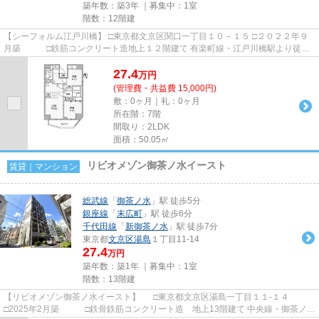
築年数：築3年 ｜募集中：
1室
階数：12階建
【シーフォルム江戸川橋】 □東京都文京区関口一丁目１０－１５ □２０２２年９
月築 □鉄筋コンクリート造地上１２階建て 有楽町線・江戸川橋駅より徒歩
１分の立地に建つ、賃貸マ...
27.4
万
円
(管理費・共益費 15,000円)
敷：0ヶ月｜礼：0ヶ月
所在階：7階
間取り：2LDK
面積：50.05㎡
リビオメゾン御茶ノ水イースト
賃貸｜マンション
総武線
「
御茶ノ水
」駅 徒歩5分
銀座線
「
末広町
」駅 徒歩6分
千代田線
「
新御茶ノ水
」駅 徒歩7分
東京都
文京区
湯島
１丁目11-14
27.4
万円
築年数：築1年 ｜募集中：
1室
階数：13階建
【リビオメゾン御茶ノ水イースト】 □東京都文京区湯島一丁目１１-１４
□2025年2月築 □鉄骨鉄筋コンクリート造 地上13階建て 中央線・御茶ノ水