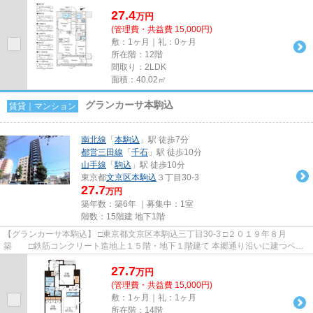
駅から徒歩５分の立地に建つ賃...
27.4
万
円
(管理費・共益費 15,000円)
敷：1ヶ月｜礼：0ヶ月
所在階：12階
間取り：2LDK
面積：40.02㎡
グランカーサ本駒込
賃貸｜マンション
南北線
「
本駒込
」駅 徒歩7分
都営三田線
「
千石
」駅 徒歩10分
山手線
「
駒込
」駅 徒歩10分
東京都
文京区
本駒込
３丁目30-3
27.7
万円
築年数：築6年 ｜募集中：
1室
階数：15階建 地下1階
【グランカーサ本駒込】 □東京都文京区本駒込三丁目30-3 □２０１９年８月
築 □鉄筋コンクリート造地上１５階・地下１階建て 本郷通り沿いに建つペッ
ト可賃貸マンションのご紹介で...
27.7
万
円
(管理費・共益費 15,000円)
敷：1ヶ月｜礼：1ヶ月
所在階：14階