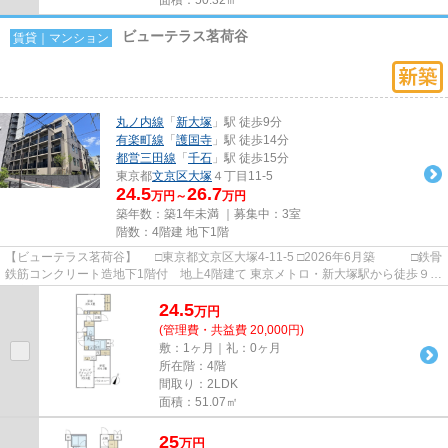
ビューテラス茗荷谷
賃貸｜マンション
丸ノ内線
「
新大塚
」駅 徒歩9分
有楽町線
「
護国寺
」駅 徒歩14分
都営三田線
「
千石
」駅 徒歩15分
東京都
文京区
大塚
４丁目11-5
24.5
26.7
万円～
万円
築年数：築1年未満 ｜募集中：
3室
階数：4階建 地下1階
【ビューテラス茗荷谷】 □東京都文京区大塚4-11-5 □2026年6月築 □鉄骨
鉄筋コンクリート造地下1階付 地上4階建て 東京メトロ・新大塚駅から徒歩９分
の立地に建つ賃貸マンシ...
24.5
万
円
(管理費・共益費 20,000円)
敷：1ヶ月｜礼：0ヶ月
所在階：4階
間取り：2LDK
面積：51.07㎡
25
万
円