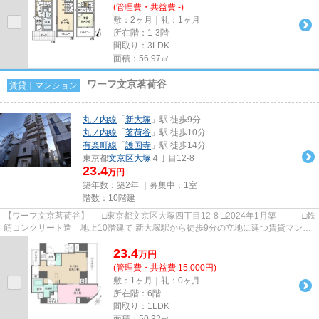
(管理費・共益費 -)
敷：2ヶ月｜礼：1ヶ月
所在階：1-3階
間取り：3LDK
面積：56.97㎡
ワーフ文京茗荷谷
賃貸｜マンション
丸ノ内線
「
新大塚
」駅 徒歩9分
丸ノ内線
「
茗荷谷
」駅 徒歩10分
有楽町線
「
護国寺
」駅 徒歩14分
東京都
文京区
大塚
４丁目12-8
23.4
万円
築年数：築2年 ｜募集中：
1室
階数：10階建
【ワーフ文京茗荷谷】 □東京都文京区大塚四丁目12-8 □2024年1月築 □鉄
筋コンクリート造 地上10階建て 新大塚駅から徒歩9分の立地に建つ賃貸マンシ
ョンのご紹介です！ 学区...
23.4
万
円
(管理費・共益費 15,000円)
敷：1ヶ月｜礼：0ヶ月
所在階：6階
間取り：1LDK
面積：50.32㎡