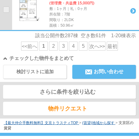
(管理費・共益費 15,000円)
敷：1ヶ月｜礼：0ヶ月
所在階：7階
間取り：2LDK
面積：50.96㎡
該当公開件数
287
棟 空き数
61
件
1-20
棟表示
1
2
3
4
5
<<前へ
次へ>>
最初
チェックした物件をまとめて
検討リストに追加
お問い合わせ
さらに条件を絞り込む
物件リクエスト
【最大仲介手数料無料】文京トラスティTOP
>
(賃貸)地域から探す
>
文京区の
賃貸