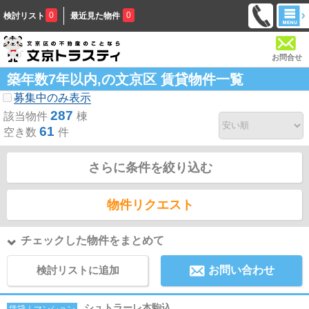
0
0
検討リスト
最近見た物件
お問合せ
築年数7年以内,の文京区 賃貸物件一覧
募集中のみ表示
287
該当物件
棟
61
空き数
件
さらに条件を絞り込む
物件リクエスト
チェックした物件をまとめて
検討リストに追加
お問い合わせ
シュトラーレ本駒込
賃貸｜マンション