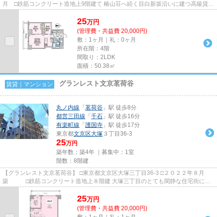
月 □鉄筋コンクリート造地上9階建て 椿山荘へ続く目白新坂沿いに建つ高級賃貸
マンションのご紹介です...
25
万
円
(管理費・共益費 20,000円)
敷：1ヶ月｜礼：0ヶ月
所在階：4階
間取り：2LDK
面積：50.38㎡
グランレスト文京茗荷谷
賃貸｜マンション
丸ノ内線
「
茗荷谷
」駅 徒歩8分
都営三田線
「
千石
」駅 徒歩16分
有楽町線
「
護国寺
」駅 徒歩17分
東京都
文京区
大塚
３丁目36-3
25
万円
築年数：築4年 ｜募集中：
1室
階数：8階建
【グランレスト文京茗荷谷】 □東京都文京区大塚三丁目36-3 □２０２２年８月
築 □鉄筋コンクリート造地上８階建 大塚三丁目のとても閑静な住宅街に建
つペット可賃貸マンションの...
25
万
円
(管理費・共益費 20,000円)
敷：1ヶ月｜礼：1ヶ月