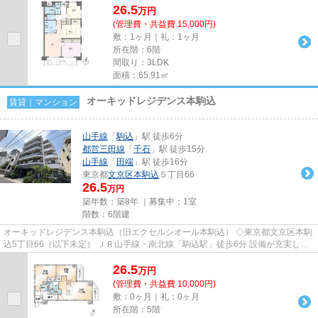
26.5
万
円
(管理費・共益費 15,000円)
敷：1ヶ月｜礼：1ヶ月
所在階：6階
間取り：3LDK
面積：65.91㎡
オーキッドレジデンス本駒込
賃貸｜マンション
山手線
「
駒込
」駅 徒歩6分
都営三田線
「
千石
」駅 徒歩15分
山手線
「
田端
」駅 徒歩16分
東京都
文京区
本駒込
５丁目66
26.5
万円
築年数：築8年 ｜募集中：
1室
階数：6階建
オーキッドレジデンス本駒込（旧エクセルシオール本駒込） ◇東京都文京区本駒
込5丁目66（以下未定） ＪＲ山手線・南北線「駒込駅」徒歩6分 設備が充実して
いる高級賃貸マンションの...
26.5
万
円
(管理費・共益費 10,000円)
敷：0ヶ月｜礼：0ヶ月
所在階：5階