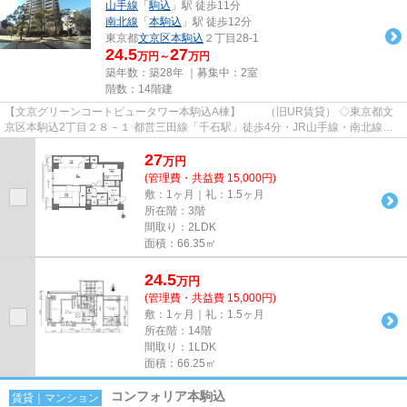
山手線
「
駒込
」駅 徒歩11分
南北線
「
本駒込
」駅 徒歩12分
東京都
文京区
本駒込
２丁目28-1
24.5
27
万円～
万円
築年数：築28年 ｜募集中：
2室
階数：14階建
【文京グリーンコートビュータワー本駒込A棟】 （旧UR賃貸） ◇東京都文
京区本駒込2丁目２８－１ 都営三田線「千石駅」徒歩4分・JR山手線・南北線
「駒込駅」徒歩11分 オフィスビ...
27
万
円
(管理費・共益費 15,000円)
敷：1ヶ月｜礼：1.5ヶ月
所在階：3階
間取り：2LDK
面積：66.35㎡
24.5
万
円
(管理費・共益費 15,000円)
敷：1ヶ月｜礼：1.5ヶ月
所在階：14階
間取り：1LDK
面積：66.25㎡
コンフォリア本駒込
賃貸｜マンション