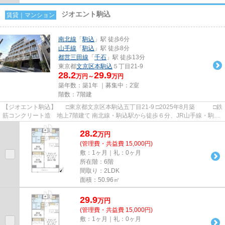
ジオエント駒込
賃貸｜マンション
南北線
「
駒込
」駅 徒歩6分
山手線
「
駒込
」駅 徒歩8分
都営三田線
「
千石
」駅 徒歩13分
東京都
文京区
本駒込
５丁目21-9
28.2
29.9
万円～
万円
築年数：築1年 ｜募集中：
2室
階数：7階建
【ジオエント駒込】 □東京都文京区本駒込五丁目21-9 □2025年8月築 □鉄
筋コンクリート造 地上7階建て 南北線・駒込駅から徒歩６分、JR山手線・駒込
駅から徒歩８分の立地に建...
28.2
万
円
(管理費・共益費 15,000円)
敷：1ヶ月｜礼：0ヶ月
所在階：6階
間取り：2LDK
面積：50.96㎡
29.9
万
円
(管理費・共益費 15,000円)
敷：1ヶ月｜礼：0ヶ月