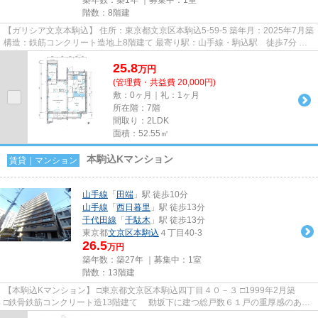
階数：8階建
【ガリシア文京本駒込】 住所：東京都文京区本駒込5-59-5 築年月：2025年7月築
構造：鉄筋コンクリート造地上8階建て 最寄り駅：山手線・駒込駅 徒歩7分 学
区：昭和小学校・第九中学...
25.8
万
円
(管理費・共益費 20,000円)
敷：0ヶ月｜礼：1ヶ月
所在階：7階
間取り：2LDK
面積：52.55㎡
本駒込Kマンション
賃貸｜マンション
山手線
「
田端
」駅 徒歩10分
山手線
「
西日暮里
」駅 徒歩13分
千代田線
「
千駄木
」駅 徒歩13分
東京都
文京区
本駒込
４丁目40-3
26.5
万円
築年数：築27年 ｜募集中：
1室
階数：13階建
【本駒込Kマンション】 □東京都文京区本駒込四丁目４０－３ □1999年2月築
□鉄骨鉄筋コンクリート造13階建て 動坂下に建つ総戸数６１戸の重厚感のある
大型レジデンスのご紹介で...