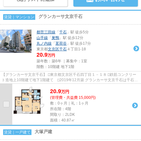
グランカーサ文京千石
賃貸｜マンション
都営三田線
「
千石
」駅 徒歩5分
山手線
「
巣鴨
」駅 徒歩12分
丸ノ内線
「
茗荷谷
」駅 徒歩17分
東京都
文京区
千石
４丁目1-18
20.9
万円
築年数：築6年 ｜募集中：
1室
階数：10階建 地下1階
【グランカーサ文京千石】 □東京都文京区千石四丁目１－１８ □鉄筋コンクリー
ト造地上10階建て地下1階建て □2019年12月築 グランカーサ文京千石は千石駅
徒歩3分に建つ高級賃貸マン...
20.9
万
円
(管理費・共益費 15,000円)
敷：0ヶ月｜礼：1ヶ月
所在階：4階
間取り：2LDK
面積：40.87㎡
大塚戸建
賃貸｜一戸建て