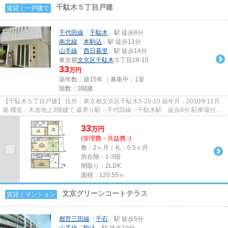
千駄木５丁目戸建
賃貸｜一戸建て
千代田線
「
千駄木
」駅 徒歩8分
南北線
「
本駒込
」駅 徒歩11分
山手線
「
西日暮里
」駅 徒歩14分
東京都
文京区
千駄木
５丁目28-10
33
万円
築年数：築15年 ｜募集中：
1室
階数：3階建
【千駄木５丁目戸建】 住所：東京都文京区千駄木5-28-10 築年月：2010年11月
築 構造：木造地上3階建て 最寄り駅：千代田線・千駄木駅 徒歩8分 駐車場付き
貸戸建 学区：千駄木小学校・...
33
万
円
(管理費・共益費 -)
敷：2ヶ月｜礼：0.5ヶ月
所在階：1-3階
間取り：2LDK
面積：120.55㎡
文京グリーンコートテラス
賃貸｜マンション
都営三田線
「
千石
」駅 徒歩5分
山手線
「
駒込
」駅 徒歩10分