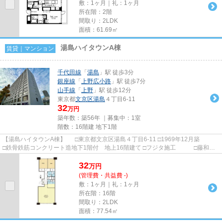
敷：1ヶ月｜礼：1ヶ月
所在階：2階
間取り：2LDK
面積：61.69㎡
湯島ハイタウンA棟
賃貸｜マンション
千代田線
「
湯島
」駅 徒歩3分
銀座線
「
上野広小路
」駅 徒歩7分
山手線
「
上野
」駅 徒歩12分
東京都
文京区
湯島
４丁目6-11
32
万円
築年数：築56年 ｜募集中：
1室
階数：16階建 地下1階
【湯島ハイタウンA棟】 □東京都文京区湯島４丁目6-11 □1969年12月築
□鉄骨鉄筋コンクリート造地下1階付 地上16階建て □フジタ施工 □藤和不
動産旧分譲 湯島駅から徒歩...
32
万
円
(管理費・共益費 -)
敷：1ヶ月｜礼：1ヶ月
所在階：16階
間取り：2LDK
面積：77.54㎡