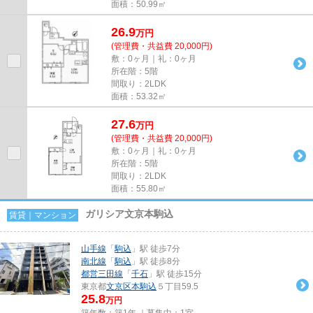
面積：50.99㎡
26.9
万
円
(管理費・共益費 20,000円)
敷：0ヶ月｜礼：0ヶ月
所在階：5階
間取り：2LDK
面積：53.32㎡
27.6
万
円
(管理費・共益費 20,000円)
敷：0ヶ月｜礼：0ヶ月
所在階：5階
間取り：2LDK
面積：55.80㎡
ガリシア文京本駒込
賃貸｜マンション
山手線
「
駒込
」駅 徒歩7分
南北線
「
駒込
」駅 徒歩8分
都営三田線
「
千石
」駅 徒歩15分
東京都
文京区
本駒込
５丁目59.5
25.8
万円
築年数：築1年 ｜募集中：
1室