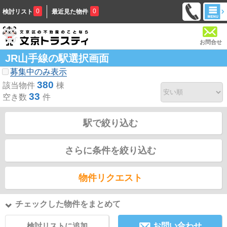
0
0
検討リスト
最近見た物件
お問合せ
JR山手線の駅選択画面
募集中のみ表示
380
該当物件
棟
33
空き数
件
駅で絞り込む
さらに条件を絞り込む
物件リクエスト
チェックした物件をまとめて
検討リストに追加
お問い合わせ