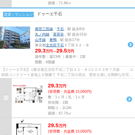
面積：71.86㎡
ドゥーエ千石
賃貸｜マンション
都営三田線
「
千石
」駅 徒歩8分
丸ノ内線
「
茗荷谷
」駅 徒歩15分
山手線
「
巣鴨
」駅 徒歩17分
東京都
文京区
千石
２丁目３２－８
29.3
29.5
万円～
万円
築年数：築23年 ｜募集中：
2室
階数：6階建
【ドゥーエ千石】 □東京都文京区千石二丁目３２－８ □２００３年７月築 □
鉄筋コンクリート造地上６階建て 千石二丁目の高台、歴史を感じる閑静な住宅街
に佇む高級賃貸マンショ...
29.3
万
円
(管理費・共益費 15,000円)
敷：1ヶ月｜礼：1ヶ月
所在階：1階
間取り：2LDK
面積：67.70㎡
29.5
万
円
(管理費・共益費 15,000円)