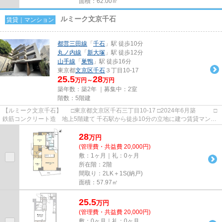
面積：62.00㎡
ルミーク文京千石
賃貸｜マンション
都営三田線
「
千石
」駅 徒歩10分
丸ノ内線
「
新大塚
」駅 徒歩12分
山手線
「
巣鴨
」駅 徒歩16分
東京都
文京区
千石
３丁目10-17
25.5
28
万円～
万円
築年数：築2年 ｜募集中：
2室
階数：5階建
【ルミーク文京千石】 □東京都文京区千石三丁目10-17 □2024年6月築 □
鉄筋コンクリート造 地上5階建て 千石駅から徒歩10分の立地に建つ賃貸マンシ
ョンのご紹介です！ 周辺...
28
万
円
(管理費・共益費 20,000円)
敷：1ヶ月｜礼：0ヶ月
所在階：2階
間取り：2LK＋1S(納戸)
面積：57.97㎡
25.5
万
円
(管理費・共益費 20,000円)
敷：0ヶ月｜礼：0ヶ月