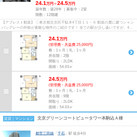
24.1
24.5
万円～
万円
築年数：築28年 ｜募集中：
2室
階数：12階建
【アブレスト動坂】 ◇東京都文京区千駄木4丁目１１－６ 動坂の麓に建つシャン
パングレーの外観が素敵な物件のご紹介です！ 全ての駅が少し遠いですが、4駅5
路線が11分圏内にござい...
24.1
万
円
(管理費・共益費 25,000円)
敷：1ヶ月｜礼：1ヶ月
所在階：2階
間取り：2LDK
面積：54.03㎡
24.5
万
円
(管理費・共益費 25,000円)
敷：1ヶ月｜礼：1ヶ月
所在階：9階
間取り：2LDK
面積：54.03㎡
文京グリーンコートビュータワー本駒込Ａ棟
賃貸｜マンション
都営三田線
「
千石
」駅 徒歩4分