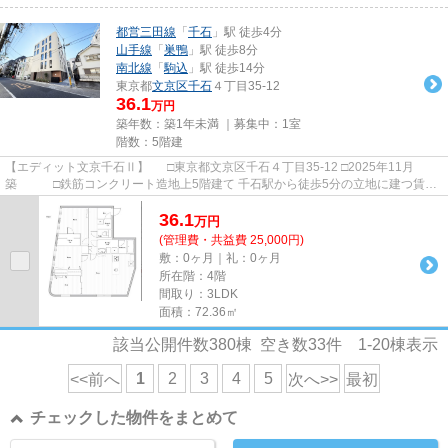
都営三田線
「
千石
」駅 徒歩4分
山手線
「
巣鴨
」駅 徒歩8分
南北線
「
駒込
」駅 徒歩14分
東京都
文京区
千石
４丁目35-12
36.1
万円
築年数：築1年未満 ｜募集中：
1室
階数：5階建
【エディット文京千石Ⅱ】 □東京都文京区千石４丁目35-12 □2025年11月
築 □鉄筋コンクリート造地上5階建て 千石駅から徒歩5分の立地に建つ賃貸
マンションのご紹介です！ 周辺...
36.1
万
円
(管理費・共益費 25,000円)
敷：0ヶ月｜礼：0ヶ月
所在階：4階
間取り：3LDK
面積：72.36㎡
該当公開件数
380
棟 空き数
33
件
1-20
棟表示
1
2
3
4
5
<<前へ
次へ>>
最初
チェックした物件をまとめて