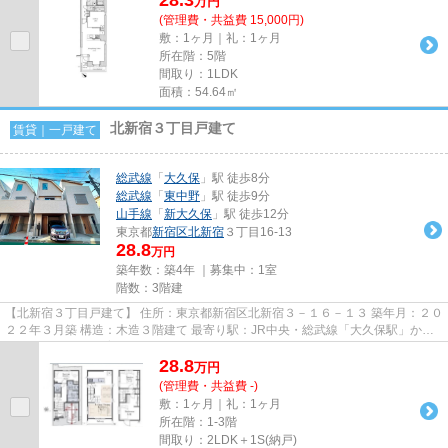
万
円
(管理費・共益費 15,000円)
敷：1ヶ月｜礼：1ヶ月
所在階：5階
間取り：1LDK
面積：54.64㎡
北新宿３丁目戸建て
賃貸｜一戸建て
総武線
「
大久保
」駅 徒歩8分
総武線
「
東中野
」駅 徒歩9分
山手線
「
新大久保
」駅 徒歩12分
東京都
新宿区
北新宿
３丁目16-13
28.8
万円
築年数：築4年 ｜募集中：
1室
階数：3階建
【北新宿３丁目戸建て】 住所：東京都新宿区北新宿３－１６－１３ 築年月：２０
２２年３月築 構造：木造３階建て 最寄り駅：JR中央・総武線「大久保駅」から
徒歩８分 ペット飼育：小型...
28.8
万
円
(管理費・共益費 -)
敷：1ヶ月｜礼：1ヶ月
所在階：1-3階
間取り：2LDK＋1S(納戸)