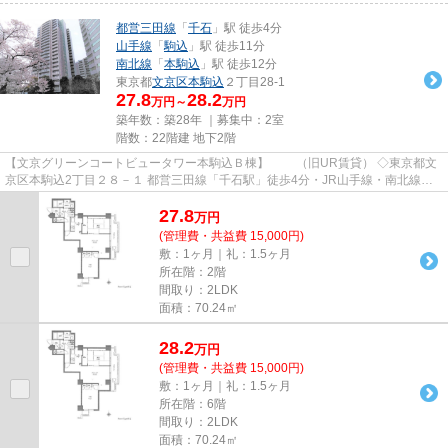
都営三田線
「
千石
」駅 徒歩4分
山手線
「
駒込
」駅 徒歩11分
南北線
「
本駒込
」駅 徒歩12分
東京都
文京区
本駒込
２丁目28-1
27.8
28.2
万円～
万円
築年数：築28年 ｜募集中：
2室
階数：22階建 地下2階
【文京グリーンコートビュータワー本駒込Ｂ棟】 （旧UR賃貸） ◇東京都文
京区本駒込2丁目２８－１ 都営三田線「千石駅」徒歩4分・JR山手線・南北線
「駒込駅」徒歩11分 オフィ...
27.8
万
円
(管理費・共益費 15,000円)
敷：1ヶ月｜礼：1.5ヶ月
所在階：2階
間取り：2LDK
面積：70.24㎡
28.2
万
円
(管理費・共益費 15,000円)
敷：1ヶ月｜礼：1.5ヶ月
所在階：6階
間取り：2LDK
面積：70.24㎡