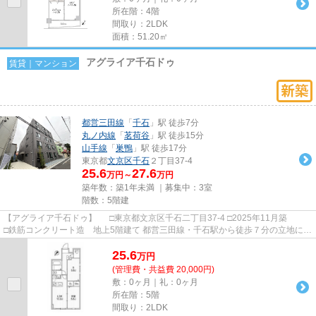
所在階：4階
間取り：2LDK
面積：51.20㎡
アグライア千石ドゥ
賃貸｜マンション
都営三田線
「
千石
」駅 徒歩7分
丸ノ内線
「
茗荷谷
」駅 徒歩15分
山手線
「
巣鴨
」駅 徒歩17分
東京都
文京区
千石
２丁目37-4
25.6
27.6
万円～
万円
築年数：築1年未満 ｜募集中：
3室
階数：5階建
【アグライア千石ドゥ】 □東京都文京区千石二丁目37-4 □2025年11月築
□鉄筋コンクリート造 地上5階建て 都営三田線・千石駅から徒歩７分の立地に建
つ賃貸マンションのご紹...
25.6
万
円
(管理費・共益費 20,000円)
敷：0ヶ月｜礼：0ヶ月
所在階：5階
間取り：2LDK