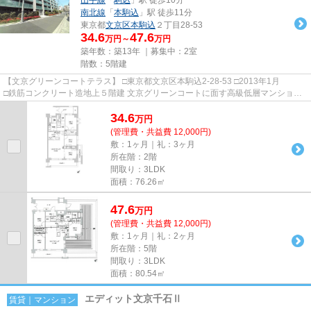
南北線
「
本駒込
」駅 徒歩11分
東京都
文京区
本駒込
２丁目28-53
34.6
47.6
万円～
万円
築年数：築13年 ｜募集中：
2室
階数：5階建
【文京グリーンコートテラス】 □東京都文京区本駒込2-28-53 □2013年1月
□鉄筋コンクリート造地上５階建 文京グリーンコートに面す高級低層マンション
のご紹介です！ 都営三田線「...
34.6
万
円
(管理費・共益費 12,000円)
敷：1ヶ月｜礼：3ヶ月
所在階：2階
間取り：3LDK
面積：76.26㎡
47.6
万
円
(管理費・共益費 12,000円)
敷：1ヶ月｜礼：2ヶ月
所在階：5階
間取り：3LDK
面積：80.54㎡
エディット文京千石Ⅱ
賃貸｜マンション