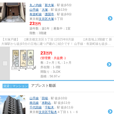
丸ノ内線
「
新大塚
」駅 徒歩5分
山手線
「
大塚
」駅 徒歩13分
有楽町線
「
護国寺
」駅 徒歩9分
東京都
文京区
大塚
５丁目
23
万円
築年数：築1年 ｜募集中：
1室
階数：3階建
【大塚戸建】 □東京都文京区５丁目 □2025年8月築 □木造地上3階建て 新
大塚駅から徒歩5分の立地に建つ戸建のご紹介です！ 山手線・有楽町線も徒歩圏
内で交通のアクセスも良...
23
万
円
(管理費・共益費 -)
敷：2ヶ月｜礼：1ヶ月
所在階：1-3階
間取り：3LDK
面積：56.97㎡
アブレスト動坂
賃貸｜マンション
山手線
「
田端
」駅 徒歩10分
南北線
「
本駒込
」駅 徒歩11分
千代田線
「
千駄木
」駅 徒歩11分
東京都
文京区
千駄木
４丁目１１－６