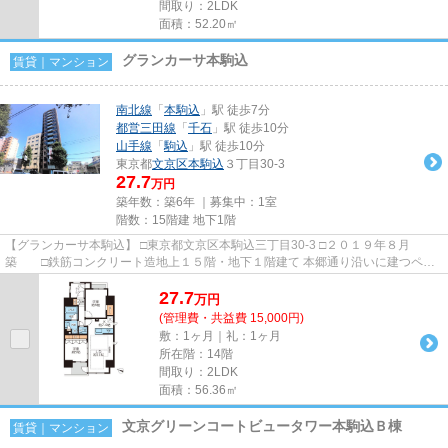
間取り：2LDK
面積：52.20㎡
グランカーサ本駒込
賃貸｜マンション
南北線
「
本駒込
」駅 徒歩7分
都営三田線
「
千石
」駅 徒歩10分
山手線
「
駒込
」駅 徒歩10分
東京都
文京区
本駒込
３丁目30-3
27.7
万円
築年数：築6年 ｜募集中：
1室
階数：15階建 地下1階
【グランカーサ本駒込】 □東京都文京区本駒込三丁目30-3 □２０１９年８月
築 □鉄筋コンクリート造地上１５階・地下１階建て 本郷通り沿いに建つペッ
ト可賃貸マンションのご紹介で...
27.7
万
円
(管理費・共益費 15,000円)
敷：1ヶ月｜礼：1ヶ月
所在階：14階
間取り：2LDK
面積：56.36㎡
文京グリーンコートビュータワー本駒込Ｂ棟
賃貸｜マンション