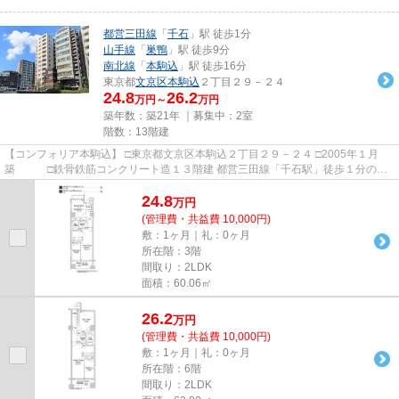
都営三田線
「
千石
」駅 徒歩1分
山手線
「
巣鴨
」駅 徒歩9分
南北線
「
本駒込
」駅 徒歩16分
東京都
文京区
本駒込
２丁目２９－２４
24.8
26.2
万円～
万円
築年数：築21年 ｜募集中：
2室
階数：13階建
【コンフォリア本駒込】 □東京都文京区本駒込２丁目２９－２４ □2005年１月
築 □鉄骨鉄筋コンクリート造１３階建 都営三田線「千石駅」徒歩１分の好
立地に建つ人気のペット可物...
24.8
万
円
(管理費・共益費 10,000円)
敷：1ヶ月｜礼：0ヶ月
所在階：3階
間取り：2LDK
面積：60.06㎡
26.2
万
円
(管理費・共益費 10,000円)
敷：1ヶ月｜礼：0ヶ月
所在階：6階
間取り：2LDK