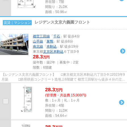
所在階：7階
間取り：2LDK
面積：50.96㎡
レジデンス文京六義園フロント
賃貸｜マンション
都営三田線
「
千石
」駅 徒歩4分
山手線
「
巣鴨
」駅 徒歩8分
南北線
「
本駒込
」駅 徒歩19分
東京都
文京区
本駒込
６丁目3-9
28.3
万円
築年数：築2年 ｜募集中：
2室
階数：6階建
【レジデンス文京六義園フロント】 □東京都文京区本駒込六丁目3-9 □2023年9
月築 □鉄骨鉄筋コンクリート造地上6階建て 都営三田駅から徒歩４分の立地
に建つ賃貸マンションの...
28.3
万
円
(管理費・共益費 15,000円)
敷：1ヶ月｜礼：1ヶ月
所在階：4階
間取り：1LDK
面積：54.64㎡
28.3