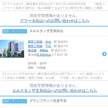
【グラータ白山】 □東京都文京区白山五丁目27‐20 □2003年9月築 □鉄筋コ
ンクリート造地下1階付き 地上4階建て 白山5丁目の東洋大学に隣接した閑静な
住宅街に立地する低層マン...
現在空室情報がありません。
グラータ白山へのお問い合わせはこちら
エルスタンザ文京白山
賃貸｜マンション
都営三田線
「
白山
」駅 徒歩8分
都営三田線
「
千石
」駅 徒歩7分
南北線
「
本駒込
」駅 徒歩11分
東京都
文京区
白山
４丁目37-36
-
築年数：築8年
階数：10階建
【エルスタンザ文京白山】 □東京都文京区白山四丁目３７－３６ □鉄筋コンクリ
ート造地上10階建て 都営三田線「白山駅」「千石駅」共に徒歩7分。白山通り沿
いに建つ高級賃貸マンショ...
現在空室情報がありません。
エルスタンザ文京白山へのお問い合わせはこちら
グランフラッツ文京千石
賃貸｜マンション