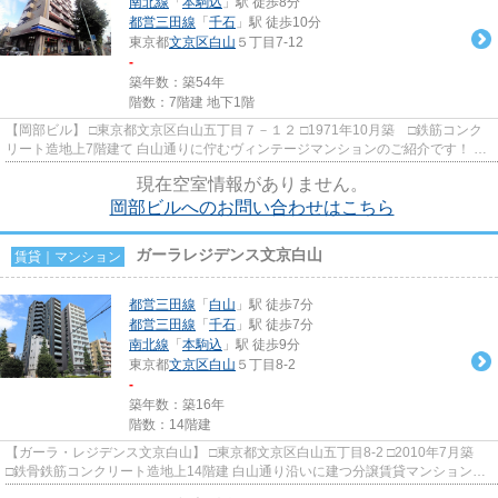
南北線
「
本駒込
」駅 徒歩8分
都営三田線
「
千石
」駅 徒歩10分
東京都
文京区
白山
５丁目7-12
-
築年数：築54年
階数：7階建 地下1階
【岡部ビル】 □東京都文京区白山五丁目７－１２ □1971年10月築 □鉄筋コンク
リート造地上7階建て 白山通りに佇むヴィンテージマンションのご紹介です！ 1
階にはコンビニ（ローソン）が...
現在空室情報がありません。
岡部ビルへのお問い合わせはこちら
ガーラレジデンス文京白山
賃貸｜マンション
都営三田線
「
白山
」駅 徒歩7分
都営三田線
「
千石
」駅 徒歩7分
南北線
「
本駒込
」駅 徒歩9分
東京都
文京区
白山
５丁目8-2
-
築年数：築16年
階数：14階建
【ガーラ・レジデンス文京白山】 □東京都文京区白山五丁目8-2 □2010年7月築
□鉄骨鉄筋コンクリート造地上14階建 白山通り沿いに建つ分譲賃貸マンションの
ご紹介です♪ 都営三田線「...