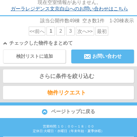
現在空室情報がありません。
ガーラレジデンス文京白山へのお問い合わせはこちら
該当公開件数
49
棟 空き数
1
件
1-20
棟表示
1
2
3
<<前へ
次へ>>
最初
チェックした物件をまとめて
検討リストに追加
お問い合わせ
さらに条件を絞り込む
物件リクエスト
ページトップに戻る
営業時間:１０：００～１８：００
定休日:火曜日・水曜日（年末年始・夏季休暇）