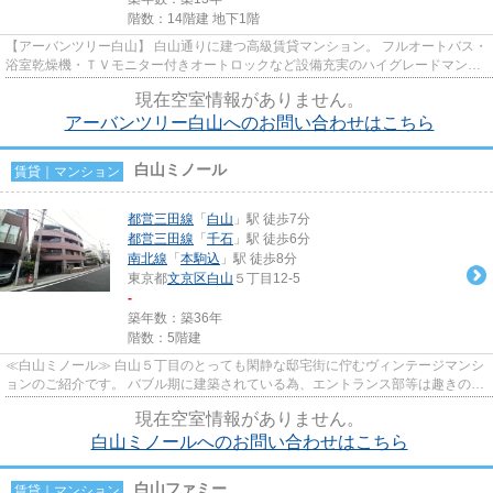
階数：14階建 地下1階
【アーバンツリー白山】 白山通りに建つ高級賃貸マンション。 フルオートバス・
浴室乾燥機・ＴＶモニター付きオートロックなど設備充実のハイグレードマンシ
ョンです。 明化小学校学区域
現在空室情報がありません。
アーバンツリー白山へのお問い合わせはこちら
白山ミノール
賃貸｜マンション
都営三田線
「
白山
」駅 徒歩7分
都営三田線
「
千石
」駅 徒歩6分
南北線
「
本駒込
」駅 徒歩8分
東京都
文京区
白山
５丁目12-5
-
築年数：築36年
階数：5階建
≪白山ミノール≫ 白山５丁目のとっても閑静な邸宅街に佇むヴィンテージマンシ
ョンのご紹介です。 バブル期に建築されている為、エントランス部等は趣きのあ
る造りとなっております。 ペ...
現在空室情報がありません。
白山ミノールへのお問い合わせはこちら
白山ファミー
賃貸｜マンション