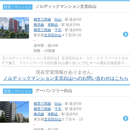
ノルディックマンション文京白山
賃貸｜マンション
都営三田線
「
白山
」駅 徒歩5分
南北線
「
本駒込
」駅 徒歩10分
都営三田線
「
千石
」駅 徒歩8分
東京都
文京区
白山
４丁目35-10
-
築年数：築14年
階数：10階建
【ノルディックマンション文京白山】 文京区白山４－３５－１０ ファーストカル
デア施工 フリージアハウス旧分譲 白山通り沿いに佇むオール電化分譲賃貸マン
ションのご紹介です！ 遮...
現在空室情報がありません。
ノルディックマンション文京白山へのお問い合わせはこちら
アーバンツリー白山
賃貸｜マンション
都営三田線
「
白山
」駅 徒歩5分
都営三田線
「
千石
」駅 徒歩5分
南北線
「
本駒込
」駅 徒歩9分
東京都
文京区
白山
５丁目８－13
-
築年数：築13年