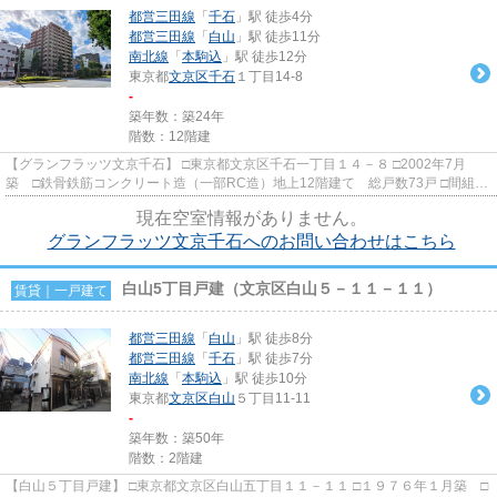
都営三田線
「
千石
」駅 徒歩4分
都営三田線
「
白山
」駅 徒歩11分
南北線
「
本駒込
」駅 徒歩12分
東京都
文京区
千石
１丁目14-8
-
築年数：築24年
階数：12階建
【グランフラッツ文京千石】 □東京都文京区千石一丁目１４－８ □2002年7月
築 □鉄骨鉄筋コンクリート造（一部RC造）地上12階建て 総戸数73戸 □間組施
工 □山一土地旧分譲 エント...
現在空室情報がありません。
グランフラッツ文京千石へのお問い合わせはこちら
白山5丁目戸建（文京区白山５－１１－１１）
賃貸｜一戸建て
都営三田線
「
白山
」駅 徒歩8分
都営三田線
「
千石
」駅 徒歩7分
南北線
「
本駒込
」駅 徒歩10分
東京都
文京区
白山
５丁目11-11
-
築年数：築50年
階数：2階建
【白山５丁目戸建】 □東京都文京区白山五丁目１１－１１ □１９７６年１月築 □