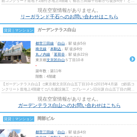
筋コンクリート造地下1階付き地上5階建て 都営三田線千石駅から徒歩4分！ とて
も静かな住環境に建つデ...
現在空室情報がありません。
リーガランド千石へのお問い合わせはこちら
ガーデンテラス白山
賃貸｜マンション
都営三田線
「
白山
」駅 徒歩5分
南北線
「
本駒込
」駅 徒歩8分
丸ノ内線
「
茗荷谷
」駅 徒歩22分
東京都
文京区
白山
５丁目10-8
-
築年数：築11年
階数：4階建
【ガーデンテラス白山】 □東京都文京区白山五丁目10-8 □2015年4月築 □鉄筋コ
ンクリート造地上4階建て □八生建設施工 □ブレーメン旧分譲 白山五丁目の閑静
な住宅街に建つ遊び心のある...
現在空室情報がありません。
ガーデンテラス白山へのお問い合わせはこちら
岡部ビル
賃貸｜マンション
都営三田線
「
白山
」駅 徒歩4分