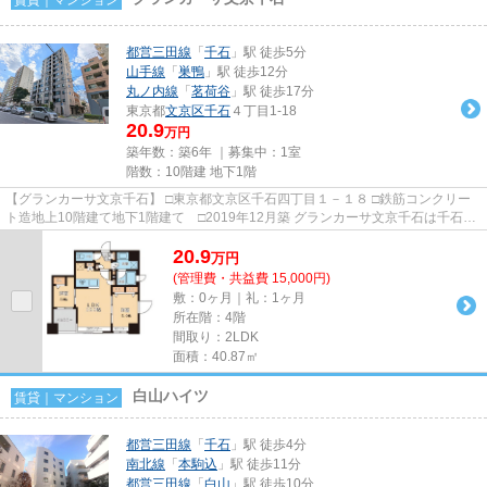
都営三田線
「
千石
」駅 徒歩5分
山手線
「
巣鴨
」駅 徒歩12分
丸ノ内線
「
茗荷谷
」駅 徒歩17分
東京都
文京区
千石
４丁目1-18
20.9
万円
築年数：築6年 ｜募集中：
1室
階数：10階建 地下1階
【グランカーサ文京千石】 □東京都文京区千石四丁目１－１８ □鉄筋コンクリー
ト造地上10階建て地下1階建て □2019年12月築 グランカーサ文京千石は千石駅
徒歩3分に建つ高級賃貸マン...
20.9
万
円
(管理費・共益費 15,000円)
敷：0ヶ月｜礼：1ヶ月
所在階：4階
間取り：2LDK
面積：40.87㎡
白山ハイツ
賃貸｜マンション
都営三田線
「
千石
」駅 徒歩4分
南北線
「
本駒込
」駅 徒歩11分
都営三田線
「
白山
」駅 徒歩10分