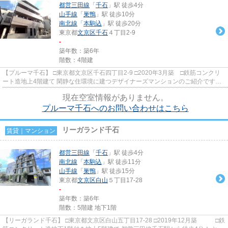
都営三田線
「
千石
」駅 徒歩4分
山手線
「
巣鴨
」駅 徒歩10分
南北線
「
本駒込
」駅 徒歩20分
東京都
文京区
千石
４丁目2-9
-
築年数：築6年
階数：4階建
【プルーマ千石】 □東京都文京区千石四丁目2-9 □2020年3月築 □鉄筋コンクリ
ート造地上4階建て 閑静な住環境に建つデザイナーズマンションのご紹介です！
都営三田線千石駅徒歩4分...
現在空室情報がありません。
プルーマ千石へのお問い合わせはこちら
リーガランド千石
賃貸｜マンション
都営三田線
「
千石
」駅 徒歩4分
南北線
「
本駒込
」駅 徒歩11分
山手線
「
巣鴨
」駅 徒歩15分
東京都
文京区
白山
５丁目17-28
-
築年数：築6年
階数：5階建 地下1階
【リーガランド千石】 □東京都文京区白山五丁目17-28 □2019年12月築 □鉄