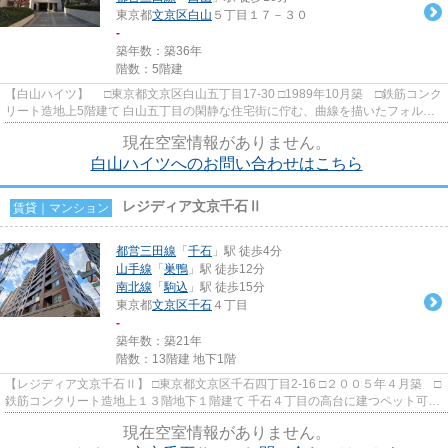
東京都
文京区
白山
５丁目１７－３０
-
築年数：築36年
階数：5階建
【白山ハイツ】 □東京都文京区白山五丁目17-30 □1989年10月築 □鉄筋コンク
リート造地上5階建て 白山五丁目の閑静な住宅街に佇む、曲線を描いたフォルム
が特徴的な賃貸マンション...
現在空室情報がありません。
白山ハイツへのお問い合わせはこちら
レジディア文京千石Ⅱ
賃貸｜マンション
都営三田線
「
千石
」駅 徒歩4分
山手線
「
巣鴨
」駅 徒歩12分
南北線
「
駒込
」駅 徒歩15分
東京都
文京区
千石
４丁目
-
築年数：築21年
階数：13階建 地下1階
【レジディア文京千石Ⅱ】 □東京都文京区千石四丁目2-16 □２００５年４月築 □
鉄筋コンクリート造地上１３階地下１階建て 千石４丁目の高台に建つペット可高
級賃貸マンションのご紹...
現在空室情報がありません。