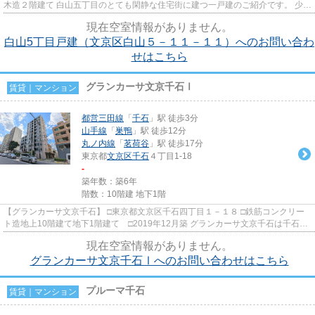
木造２階建て 白山五丁目のとても閑静な住宅街に建つ一戸建のご紹介です。 少し
古い物件にはなります...
現在空室情報がありません。
白山5丁目戸建（文京区白山５－１１－１１）へのお問い合わ
せはこちら
グランカーサ文京千石Ⅰ
賃貸｜マンション
都営三田線
「
千石
」駅 徒歩3分
山手線
「
巣鴨
」駅 徒歩12分
丸ノ内線
「
茗荷谷
」駅 徒歩17分
東京都
文京区
千石
４丁目1-18
-
築年数：築6年
階数：10階建 地下1階
【グランカーサ文京千石】 □東京都文京区千石四丁目１－１８ □鉄筋コンクリー
ト造地上10階建て地下1階建て □2019年12月築 グランカーサ文京千石は千石駅
徒歩3分に建つ高級賃貸マン...
現在空室情報がありません。
グランカーサ文京千石Ⅰへのお問い合わせはこちら
プルーマ千石
賃貸｜マンション