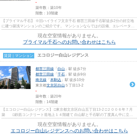
-
築年数：築10年
階数：10階建
【プライマル千石】 ※旧ハイライフ文京千石 都営三田線千石駅徒歩2分の好立地
に建つ築浅マンションのご紹介です。 マンションならではの設備、エレベータ
ー・オートロック・宅配BOX・...
現在空室情報がありません。
プライマル千石へのお問い合わせはこちら
エコロジー白山レジデンス
賃貸｜マンション
都営三田線
「
白山
」駅 徒歩7分
都営三田線
「
千石
」駅 徒歩9分
南北線
「
本駒込
」駅 徒歩10分
東京都
文京区
白山
５丁目13-2
-
築年数：築20年
階数：14階建
【エコロジー白山レジデンス】 □東京都文京区白山五丁目13-2 □２００６年７月
築 □鉄筋コンクリート造地上１４階建て 白山駅と千石駅の丁度真ん中に立地
する賃貸マンションのご紹...
現在空室情報がありません。
エコロジー白山レジデンスへのお問い合わせはこちら