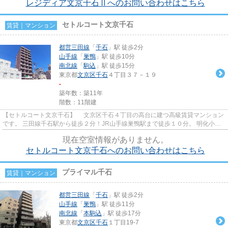
レジディア文京千石Ⅱへのお問い合わせはこちら
セトルコート文京千石
賃貸｜マンション
都営三田線
「
千石
」駅 徒歩2分
山手線
「
巣鴨
」駅 徒歩10分
南北線
「
駒込
」駅 徒歩15分
東京都
文京区
千石
４丁目３７－１９
-
築年数：築11年
階数：11階建
【セトルコート文京千石】 文京区千石４丁目の高台に建つ高級賃貸マンション
です。 三田線千石駅から徒歩２分！JR山手線巣鴨駅まで徒歩１０分。 明化小学
校学区域
現在空室情報がありません。
セトルコート文京千石へのお問い合わせはこちら
プライマル千石
賃貸｜マンション
都営三田線
「
千石
」駅 徒歩2分
山手線
「
巣鴨
」駅 徒歩11分
南北線
「
本駒込
」駅 徒歩17分
東京都
文京区
千石
１丁目19-7