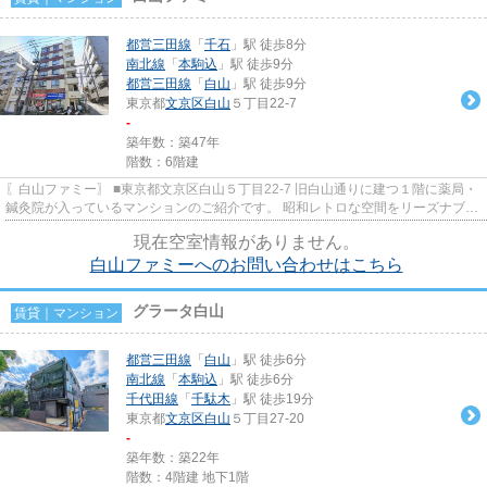
都営三田線
「
千石
」駅 徒歩8分
南北線
「
本駒込
」駅 徒歩9分
都営三田線
「
白山
」駅 徒歩9分
東京都
文京区
白山
５丁目22-7
-
築年数：築47年
階数：6階建
〖白山ファミー〗 ■東京都文京区白山５丁目22-7 旧白山通りに建つ１階に薬局・
鍼灸院が入っているマンションのご紹介です。 昭和レトロな空間をリーズナブル
な賃料でご紹介できます...
現在空室情報がありません。
白山ファミーへのお問い合わせはこちら
グラータ白山
賃貸｜マンション
都営三田線
「
白山
」駅 徒歩6分
南北線
「
本駒込
」駅 徒歩6分
千代田線
「
千駄木
」駅 徒歩19分
東京都
文京区
白山
５丁目27-20
-
築年数：築22年
階数：4階建 地下1階