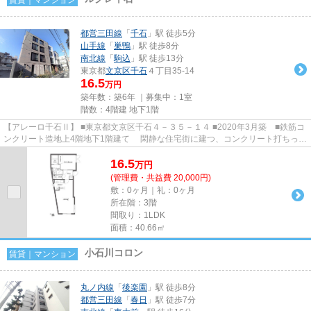
都営三田線
「
千石
」駅 徒歩5分
山手線
「
巣鴨
」駅 徒歩8分
南北線
「
駒込
」駅 徒歩13分
東京都
文京区
千石
４丁目35-14
16.5
万円
築年数：築6年 ｜募集中：
1室
階数：4階建 地下1階
【アレーロ千石Ⅱ】 ■東京都文京区千石４－３５－１４ ■2020年3月築 ■鉄筋コ
ンクリート造地上4階地下1階建て 閑静な住宅街に建つ、コンクリート打ちっぱ
なしのデザイナーズマンシ...
16.5
万
円
(管理費・共益費 20,000円)
敷：0ヶ月｜礼：0ヶ月
所在階：3階
間取り：1LDK
面積：40.66㎡
小石川コロン
賃貸｜マンション
丸ノ内線
「
後楽園
」駅 徒歩8分
都営三田線
「
春日
」駅 徒歩7分