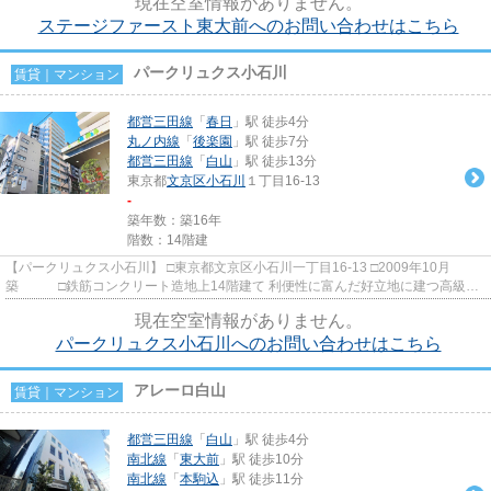
現在空室情報がありません。
ステージファースト東大前へのお問い合わせはこちら
パークリュクス小石川
賃貸｜マンション
都営三田線
「
春日
」駅 徒歩4分
丸ノ内線
「
後楽園
」駅 徒歩7分
都営三田線
「
白山
」駅 徒歩13分
東京都
文京区
小石川
１丁目16-13
-
築年数：築16年
階数：14階建
【パークリュクス小石川】 □東京都文京区小石川一丁目16-13 □2009年10月
築 □鉄筋コンクリート造地上14階建て 利便性に富んだ好立地に建つ高級分
譲賃貸マンションのご紹介です！ ...
現在空室情報がありません。
パークリュクス小石川へのお問い合わせはこちら
アレーロ白山
賃貸｜マンション
都営三田線
「
白山
」駅 徒歩4分
南北線
「
東大前
」駅 徒歩10分
南北線
「
本駒込
」駅 徒歩11分