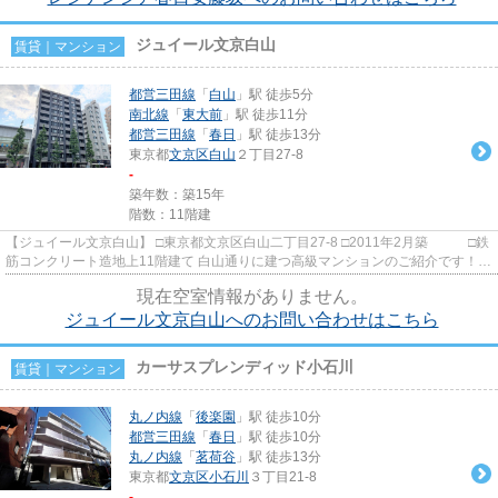
ジュイール文京白山
賃貸｜マンション
都営三田線
「
白山
」駅 徒歩5分
南北線
「
東大前
」駅 徒歩11分
都営三田線
「
春日
」駅 徒歩13分
東京都
文京区
白山
２丁目27-8
-
築年数：築15年
階数：11階建
【ジュイール文京白山】 □東京都文京区白山二丁目27-8 □2011年2月築 □鉄
筋コンクリート造地上11階建て 白山通りに建つ高級マンションのご紹介です！
外観は落ち着いたグレー...
現在空室情報がありません。
ジュイール文京白山へのお問い合わせはこちら
カーサスプレンディッド小石川
賃貸｜マンション
丸ノ内線
「
後楽園
」駅 徒歩10分
都営三田線
「
春日
」駅 徒歩10分
丸ノ内線
「
茗荷谷
」駅 徒歩13分
東京都
文京区
小石川
３丁目21-8
-