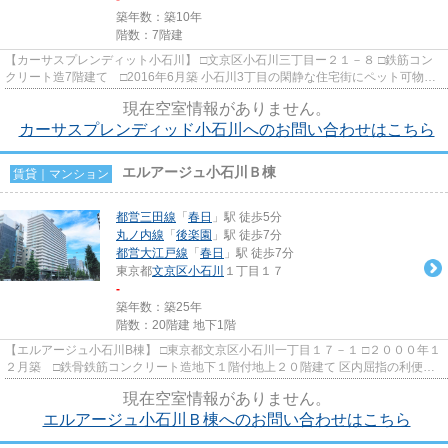
築年数：築10年
階数：7階建
【カーサスプレンディット小石川】 □文京区小石川三丁目ー２１－８ □鉄筋コン
クリート造7階建て □2016年6月築 小石川3丁目の閑静な住宅街にペット可物件
の登場です！ コンパクトな...
現在空室情報がありません。
カーサスプレンディッド小石川へのお問い合わせはこちら
エルアージュ小石川Ｂ棟
賃貸｜マンション
都営三田線
「
春日
」駅 徒歩5分
丸ノ内線
「
後楽園
」駅 徒歩7分
都営大江戸線
「
春日
」駅 徒歩7分
東京都
文京区
小石川
１丁目１７
-
築年数：築25年
階数：20階建 地下1階
【エルアージュ小石川B棟】 □東京都文京区小石川一丁目１７－１ □２０００年１
２月築 □鉄骨鉄筋コンクリート造地下１階付地上２０階建て 区内屈指の利便性
の良い好立地にエルアー...
現在空室情報がありません。
エルアージュ小石川Ｂ棟へのお問い合わせはこちら