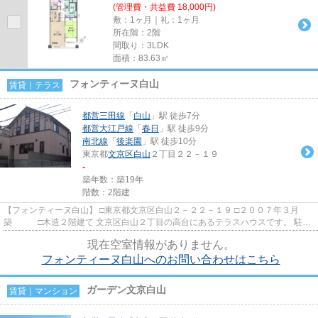
(管理費・共益費 18,000円)
敷：1ヶ月｜礼：1ヶ月
所在階：2階
間取り：3LDK
面積：83.63㎡
フォンティーヌ白山
賃貸｜テラス
都営三田線
「
白山
」駅 徒歩7分
都営大江戸線
「
春日
」駅 徒歩9分
南北線
「
後楽園
」駅 徒歩10分
東京都
文京区
白山
２丁目２２－１９
-
築年数：築19年
階数：2階建
【フォンティーヌ白山】 □東京都文京区白山２－２２－１９ □２００７年３月
築 □木造２階建て 文京区白山２丁目の高台にあるテラスハウスです。 駐車
場１台付きです。 楽器相...
現在空室情報がありません。
フォンティーヌ白山へのお問い合わせはこちら
ガーデン文京白山
賃貸｜マンション