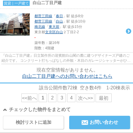
白山二丁目戸建
賃貸｜一戸建て
都営三田線
「
春日
」駅 徒歩8分
都営三田線
「
白山
」駅 徒歩10分
南北線
「
東大前
」駅 徒歩15分
東京都
文京区
白山
２丁目2-2
-
築年数：築16年
階数：4階建
『白山二丁目戸建』日立製作所の迎賓館白山閣の麓に建つデザイナーズ戸建のご
紹介です。 コンクリート打ちっぱなしの外観・木目のガレージシャッターがひと
きわ目を引きます。 １Fには...
現在空室情報がありません。
白山二丁目戸建へのお問い合わせはこちら
該当公開件数
72
棟 空き数
4
件
1-20
棟表示
1
2
3
4
<<前へ
次へ>>
最初
チェックした物件をまとめて
検討リストに追加
お問い合わせ