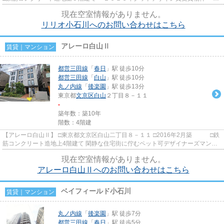
んま通り商店街沿いに...
現在空室情報がありません。
リリオ小石川へのお問い合わせはこちら
アレーロ白山Ⅱ
賃貸｜マンション
都営三田線
「
春日
」駅 徒歩10分
都営三田線
「
白山
」駅 徒歩10分
丸ノ内線
「
後楽園
」駅 徒歩13分
東京都
文京区
白山
２丁目８－１１
-
築年数：築10年
階数：4階建
【アレーロ白山Ⅱ】 □東京都文京区白山二丁目８－１１ □2016年2月築 □鉄
筋コンクリート造地上4階建て 閑静な住宅街に佇むペット可デザイナーズマンシ
ョンのご紹介です！ ペッ...
現在空室情報がありません。
アレーロ白山Ⅱへのお問い合わせはこちら
ベイフィールド小石川
賃貸｜マンション
丸ノ内線
「
後楽園
」駅 徒歩7分
都営三田線
「
春日
」駅 徒歩5分