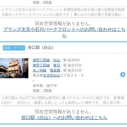
階数：9階建
≪ブランズ文京小石川パークフロント≫ 利便性抜群の好立地に建つ旧東急不動産
分譲のハイスペックマンションのご紹介です！ 隣にはその名の通り児童公園があ
り、目の前には小学校がある...
現在空室情報がありません。
ブランズ文京小石川パークフロントへのお問い合わせはこち
ら
谷口邸（白山）
賃貸｜テラス
都営三田線
「
白山
」駅 徒歩8分
都営三田線
「
春日
」駅 徒歩10分
丸ノ内線
「
後楽園
」駅 徒歩12分
東京都
文京区
白山
２丁目２３－９
-
築年数：築27年
階数：3階建
≪谷口邸≫ 白山2丁目の閑静な邸宅街に建つテラスハウスのご紹介です。 駐車場
1台付！ 日当たり・風通しも良いとっても気持ちいい物件です。 指ヶ谷小学学
区
現在空室情報がありません。
谷口邸（白山）へのお問い合わせはこちら