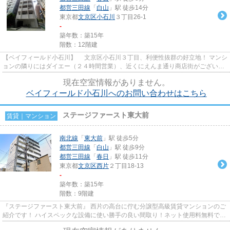
都営三田線
「
白山
」駅 徒歩14分
東京都
文京区
小石川
３丁目26-1
-
築年数：築15年
階数：12階建
【ベイフィールド小石川】 文京区小石川３丁目、利便性抜群の好立地！ マンシ
ョンの隣りにはダイエー（２４時間営業）、近くにえんま通り商店街がございま
す。 ホワイトを基調とした...
現在空室情報がありません。
ベイフィールド小石川へのお問い合わせはこちら
ステージファースト東大前
賃貸｜マンション
南北線
「
東大前
」駅 徒歩5分
都営三田線
「
白山
」駅 徒歩9分
都営三田線
「
春日
」駅 徒歩11分
東京都
文京区
西片
２丁目18-13
-
築年数：築15年
階数：9階建
『ステージファースト東大前』 西片の高台に佇む分譲型高級賃貸マンションのご
紹介です！ ハイスペックな設備に使い勝手の良い間取り！ネット使用料無料で
す！ 新婚さん・ディンクスの...