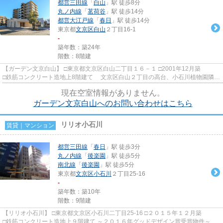
都営三田線
「
白山
」駅 徒歩8分
丸ノ内線
「
茗荷谷
」駅 徒歩14分
都営大江戸線
「
春日
」駅 徒歩14分
東京都
文京区
白山
２丁目16-1
-
築年数：築24年
階数：8階建
【ガーデン文京白山】 □東京都文京区白山二丁目１６－１ □2001年12月築
□鉄筋コンクリート造地上8階建て 文京区白山２丁目の高台、小石川植物園隣接
の緑豊かな環境に佇む高...
現在空室情報がありません。
ガーデン文京白山へのお問い合わせはこちら
リリオ小石川
賃貸｜マンション
都営三田線
「
春日
」駅 徒歩3分
丸ノ内線
「
後楽園
」駅 徒歩5分
南北線
「
後楽園
」駅 徒歩5分
東京都
文京区
小石川
２丁目25-16
-
築年数：築10年
階数：9階建
【リリオ小石川】 □東京都文京区小石川二丁目25-16 □２０１５年１２月築
□鉄筋コンクリート造地上９階建て ～２０１６年グッドデザイン賞受賞物件～ え