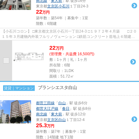
南北線
「
東大前
」駅 徒歩16分
東京都
文京区
小石川
１丁目24-3
22
万円
築年数：築54年 ｜募集中：
1室
階数：6階建
【小石川コロン】 □東京都文京区小石川一丁目24-3 □１９７２年４月築 □２０
１５年３月建物内外装フルリノヴェーション □鉄筋コンクリート造地上６階建て
元印刷会社事務所を複...
22
万
円
(管理費・共益費 16,500円)
敷：1ヶ月｜礼：1ヶ月
所在階：6階
間取り：1LDK
面積：51.72㎡
ブランシエスタ白山
賃貸｜マンション
都営三田線
「
白山
」駅 徒歩6分
都営大江戸線
「
春日
」駅 徒歩8分
南北線
「
東大前
」駅 徒歩12分
東京都
文京区
白山
１丁目12-4
25.3
万円
築年数：築7年 ｜募集中：
1室
階数：14階建 地下1階