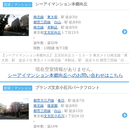
シーアイマンション本郷向丘
賃貸｜マンション
南北線
「
東大前
」駅 徒歩3分
都営三田線
「
白山
」駅 徒歩8分
南北線
「
本駒込
」駅 徒歩5分
東京都
文京区
向丘
１丁目13-5
-
築年数：築32年
階数：13階建 地下1階
【シーアイマンション本郷向丘】 文京区向丘１－１３－５ 東京メトロ南北線「東
大前」駅 徒歩３分 東京メトロ南北線「本駒込」駅 徒歩５分 都営三田線「白
山」駅 徒歩８分 人気の...
現在空室情報がありません。
シーアイマンション本郷向丘へのお問い合わせはこちら
ブランズ文京小石川パークフロント
賃貸｜マンション
都営大江戸線
「
春日
」駅 徒歩7分
南北線
「
後楽園
」駅 徒歩8分
都営三田線
「
白山
」駅 徒歩13分
東京都
文京区
小石川
１丁目24-15
-
築年数：築14年