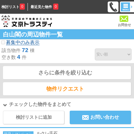
0
0
検討リスト
最近見た物件
お問合せ
白山閣の周辺物件一覧
募集中のみ表示
72
該当物件
棟
4
空き数
件
さらに条件を絞り込む
物件リクエスト
チェックした物件をまとめて
検討リストに追加
お問い合わせ
ルクレ千石
賃貸｜マンション