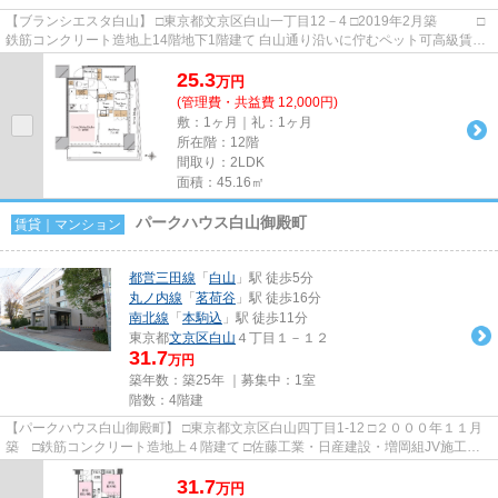
【ブランシエスタ白山】 □東京都文京区白山一丁目12－4 □2019年2月築 □
鉄筋コンクリート造地上14階地下1階建て 白山通り沿いに佇むペット可高級賃貸
マンションのご紹介です！ ...
25.3
万
円
(管理費・共益費 12,000円)
敷：1ヶ月｜礼：1ヶ月
所在階：12階
間取り：2LDK
面積：45.16㎡
パークハウス白山御殿町
賃貸｜マンション
都営三田線
「
白山
」駅 徒歩5分
丸ノ内線
「
茗荷谷
」駅 徒歩16分
南北線
「
本駒込
」駅 徒歩11分
東京都
文京区
白山
４丁目１－１２
31.7
万円
築年数：築25年 ｜募集中：
1室
階数：4階建
【パークハウス白山御殿町】 □東京都文京区白山四丁目1-12 □２０００年１１月
築 □鉄筋コンクリート造地上４階建て □佐藤工業・日産建設・増岡組JV施工 □
三菱地所・日新建物旧分譲...
31.7
万
円