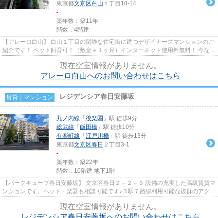
東京都
文京区
白山
１丁目18-14
-
築年数：築11年
階数：4階建
【アレーロ白山】 白山１丁目の閑静な住宅街に建つデザイナーズマンションのご
紹介です！ ペット飼育可！（敷金＋１ヶ月）インターネット使用料無料！ 今なら
礼金無料でご紹介出来ます...
現在空室情報がありません。
アレーロ白山へのお問い合わせはこちら
レジデンシア春日安藤坂
賃貸｜マンション
丸ノ内線
「
後楽園
」駅 徒歩9分
総武線
「
飯田橋
」駅 徒歩10分
有楽町線
「
江戸川橋
」駅 徒歩13分
東京都
文京区
春日
２丁目3-1
-
築年数：築22年
階数：10階建 地下1階
【パークキューブ春日安藤坂】 文京区春日２－２－６ 設備の充実した高級賃貸マ
ンションです。ペット・楽器も相談可能です♪３駅７路線利用可能な抜群のアクセ
ス。東京ドームシティ、...
現在空室情報がありません。
レジデンシア春日安藤坂へのお問い合わせはこちら