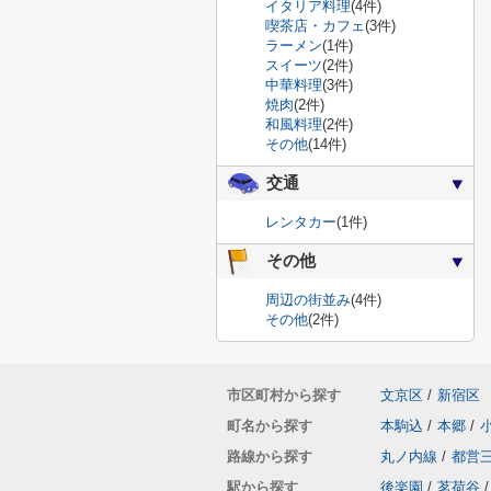
イタリア料理
(4件)
喫茶店・カフェ
(3件)
ラーメン
(1件)
スイーツ
(2件)
中華料理
(3件)
焼肉
(2件)
和風料理
(2件)
その他
(14件)
交通
レンタカー
(1件)
その他
周辺の街並み
(4件)
その他
(2件)
市区町村から探す
文京区
/
新宿区
町名から探す
本駒込
/
本郷
/
路線から探す
丸ノ内線
/
都営
駅から探す
後楽園
/
茗荷谷
/