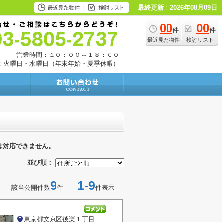
最終更新：2026年08月09日
00
00
件
件
最近見た物件
検討リスト
営業時間：１０：００～１８：００
：火曜日・水曜日（年末年始・夏季休暇）
は対応できません。
並び順：
9
1-9
該当公開件数
件
件表示
東京都文京区後楽１丁目