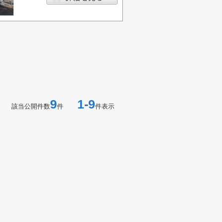
9
1-9
該当公開件数
件
件表示