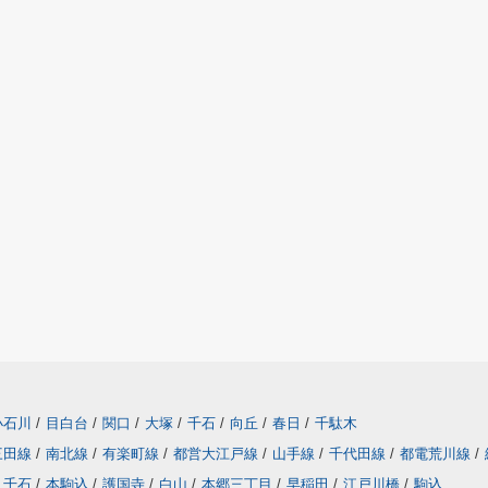
小石川
/
目白台
/
関口
/
大塚
/
千石
/
向丘
/
春日
/
千駄木
三田線
/
南北線
/
有楽町線
/
都営大江戸線
/
山手線
/
千代田線
/
都電荒川線
/
千石
/
本駒込
/
護国寺
/
白山
/
本郷三丁目
/
早稲田
/
江戸川橋
/
駒込