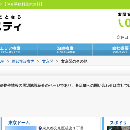
ティ【仲介手数料最大無料】
定休日
OP
>
周辺施設案内
>
文京区
>
文京区のその他
※物件情報の周辺施設紹介のページであり、各店舗への問い合わせは当社で
東京ドーム
スポドリ
東京都文京区後楽１丁目