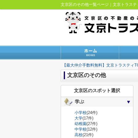
文京区のその他一覧ページ｜文京トラス
【最大仲介手数料無料】文京トラスティT
文京区のその他
文京区のスポット選択
学ぶ
小学校
(24件)
大学
(17件)
幼稚園
(27件)
中学校
(12件)
高校
(21件)