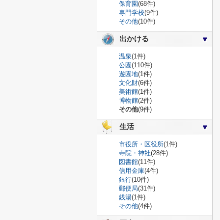
保育園
(68件)
専門学校
(9件)
その他
(10件)
出かける
温泉
(1件)
公園
(110件)
遊園地
(1件)
文化財
(6件)
美術館
(1件)
博物館
(2件)
その他
(9件)
生活
市役所・区役所
(1件)
寺院・神社
(28件)
図書館
(11件)
信用金庫
(4件)
銀行
(10件)
郵便局
(31件)
銭湯
(1件)
その他
(4件)