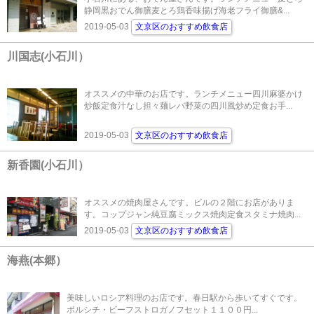
静岡黒おでん御膳麦とろ鶏香味揚げ海老フライ御膳&...
2019-05-03
文京区のおすすめ飲食店
川国志(小石川）
オススメの中華のお店です。ランチメニュー四川麻婆かけ
炒飯定食汁なし担々麺レバ野菜の四川風炒め定食お手...
2019-05-03
文京区のおすすめ飲食店
新香園(小石川）
オススメの焼肉屋さんです。ビルの２階にお店がありま
す。コップジャン純豆腐ミックス焼肉定食スタミナ焼肉...
2019-05-03
文京区のおすすめ飲食店
海燕(本郷）
美味しいロシア料理のお店です。春日駅から歩いてすぐです。
ボルシチ・ビーフストロガノフセット１１００円...