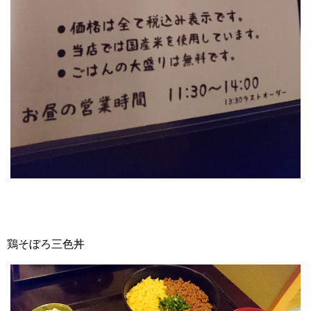
鶏そぼろ三色丼