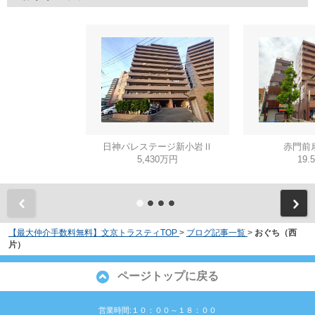
日神パレステージ新小岩Ⅱ
赤門前
5,430万円
19.
【最大仲介手数料無料】文京トラスティTOP
>
ブログ記事一覧
>
おぐち（西
片）
ページトップに戻る
営業時間:１０：００～１８：００