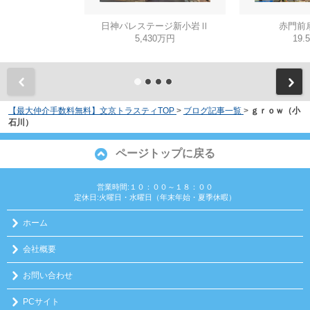
日神パレステージ新小岩Ⅱ
赤門前
5,430万円
19.
【最大仲介手数料無料】文京トラスティTOP
>
ブログ記事一覧
>
ｇｒｏｗ（小
石川）
ページトップに戻る
営業時間:１０：００～１８：００
定休日:火曜日・水曜日（年末年始・夏季休暇）
ホーム
会社概要
お問い合わせ
PCサイト