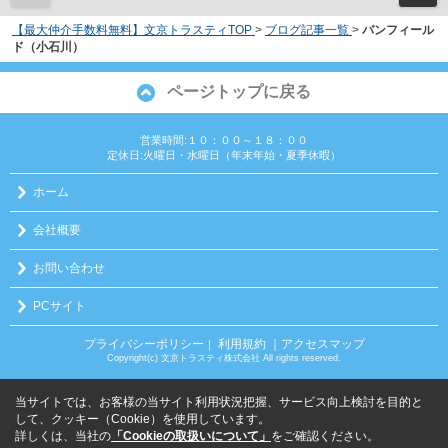
【最大仲介手数料無料】文京トラスティTOP
>
ブログ記事一覧
>
バンフィール
ド（小石川）
ページトップに戻る
営業時間:１０：００～１８：００
定休日:火曜日・水曜日（年末年始・夏季休暇）
ホーム
会社概要
お問い合わせ
PCサイト
プライバシーポリシー
利用規約
｜アクセスマップ
｜
Copyright(c) 文京トラスティ株式会社 All rights reserved.
当サイトでは、お客様の当サイト利用状況把握、サービス向上検討を目的と
して、クッキー（Cookie）を使用しています。
詳しくは、当社の
「Cookieの取扱いについて」
をご確認ください。