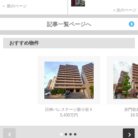
＜ 前のページ
＞次のページ
記事一覧ページへ
おすすめ物件
日神パレステージ新小岩Ⅱ
赤門前
5,430万円
19.