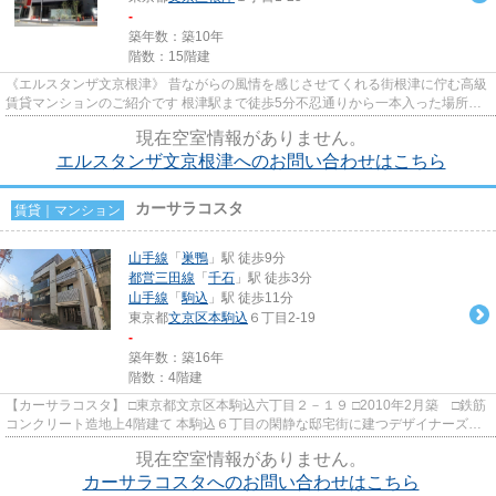
-
築年数：築10年
階数：15階建
《エルスタンザ文京根津》 昔ながらの風情を感じさせてくれる街根津に佇む高級
賃貸マンションのご紹介です 根津駅まで徒歩5分不忍通りから一本入った場所に
立地の為、とっても静かな環...
現在空室情報がありません。
エルスタンザ文京根津へのお問い合わせはこちら
カーサラコスタ
賃貸｜マンション
山手線
「
巣鴨
」駅 徒歩9分
都営三田線
「
千石
」駅 徒歩3分
山手線
「
駒込
」駅 徒歩11分
東京都
文京区
本駒込
６丁目2-19
-
築年数：築16年
階数：4階建
【カーサラコスタ】 □東京都文京区本駒込六丁目２－１９ □2010年2月築 □鉄筋
コンクリート造地上4階建て 本駒込６丁目の閑静な邸宅街に建つデザイナーズマ
ンションのご紹介です！ ...
現在空室情報がありません。
カーサラコスタへのお問い合わせはこちら