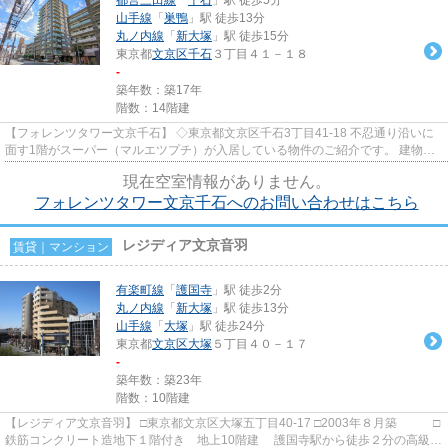
山手線
「
巣鴨
」駅 徒歩13分
丸ノ内線
「
新大塚
」駅 徒歩15分
東京都
文京区
千石
３丁目４１－１８
-
築年数：築17年
階数：14階建
【フォレンツタワー文京千石】 ◇東京都文京区千石3丁目41-18 不忍通り沿いに
面す1階がスーパー（マルエツプチ）が入居している物件のご紹介です。 建物の
目の前には都営バスの停留...
現在空室情報がありません。
フォレンツタワー文京千石へのお問い合わせはこちら
レジディア文京音羽
賃貸｜マンション
有楽町線
「
護国寺
」駅 徒歩2分
丸ノ内線
「
新大塚
」駅 徒歩13分
山手線
「
大塚
」駅 徒歩24分
東京都
文京区
大塚
５丁目４０－１７
-
築年数：築23年
階数：10階建
【レジディア文京音羽】 □東京都文京区大塚五丁目40-17 □2003年８月築 □
鉄筋コンクリート造地下１階付き 地上10階建 護国寺駅から徒歩２分の高級賃