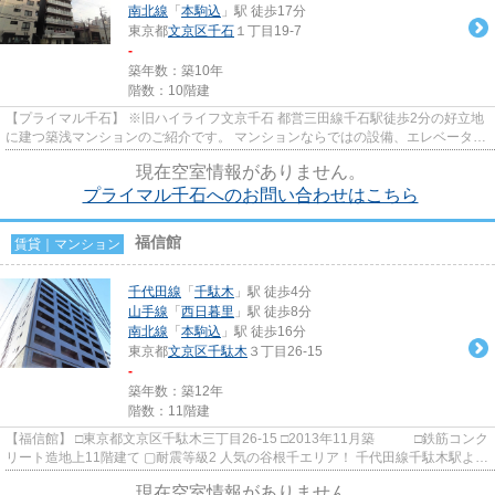
南北線
「
本駒込
」駅 徒歩17分
東京都
文京区
千石
１丁目19-7
-
築年数：築10年
階数：10階建
【プライマル千石】 ※旧ハイライフ文京千石 都営三田線千石駅徒歩2分の好立地
に建つ築浅マンションのご紹介です。 マンションならではの設備、エレベータ
ー・オートロック・宅配BOX・...
現在空室情報がありません。
プライマル千石へのお問い合わせはこちら
福信館
賃貸｜マンション
千代田線
「
千駄木
」駅 徒歩4分
山手線
「
西日暮里
」駅 徒歩8分
南北線
「
本駒込
」駅 徒歩16分
東京都
文京区
千駄木
３丁目26-15
-
築年数：築12年
階数：11階建
【福信館】 □東京都文京区千駄木三丁目26-15 □2013年11月築 □鉄筋コンク
リート造地上11階建て ▢耐震等級2 人気の谷根千エリア！ 千代田線千駄木駅より
徒歩4分の立地に佇む高...
現在空室情報がありません。