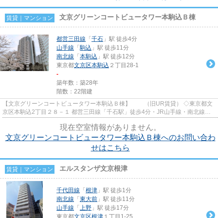
文京グリーンコートビュータワー本駒込Ｂ棟
賃貸｜マンション
都営三田線
「
千石
」駅 徒歩4分
山手線
「
駒込
」駅 徒歩11分
南北線
「
本駒込
」駅 徒歩12分
東京都
文京区
本駒込
２丁目28-1
-
築年数：築28年
階数：22階建
【文京グリーンコートビュータワー本駒込Ｂ棟】 （旧UR賃貸） ◇東京都文
京区本駒込2丁目２８－１ 都営三田線「千石駅」徒歩4分・JR山手線・南北線
「駒込駅」徒歩11分 オフィ...
現在空室情報がありません。
文京グリーンコートビュータワー本駒込Ｂ棟へのお問い合わ
せはこちら
エルスタンザ文京根津
賃貸｜マンション
千代田線
「
根津
」駅 徒歩1分
南北線
「
東大前
」駅 徒歩11分
山手線
「
上野
」駅 徒歩17分
東京都
文京区
根津
１丁目1-25