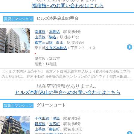
福信館へのお問い合わせはこちら
ヒルズ本駒込山の手台
賃貸｜マンション
南北線
「
本駒込
」駅 徒歩4分
山手線
「
駒込
」駅 徒歩13分
都営三田線
「
白山
」駅 徒歩8分
東京都
文京区
本駒込
１丁目２７－１０
-
築年数：築27年
階数：14階建
【ヒルズ本駒込山の手台】 東京メトロ南北線本駒込駅より徒歩4分の場所に立地
の大林組施工、野村不動産旧分譲の高級マンションのご紹介です！都営三田線白
山駅からも徒歩10分と2駅2路...
現在空室情報がありません。
ヒルズ本駒込山の手台へのお問い合わせはこちら
グリーンコート
賃貸｜マンション
千代田線
「
湯島
」駅 徒歩3分
銀座線
「
末広町
」駅 徒歩6分
山手線
「
御徒町
」駅 徒歩10分