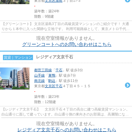
東京都
文京区
湯島
３丁目17-3
-
築年数：築24年
階数：9階建
【グリーンコート】 文京区湯島3丁目の高級賃貸マンションのご紹介です！ 大通
りから１本中に入った閑静な立地です。 利用可能路線として、東京メトロ千代田
線「湯島」駅徒歩３分、東...
現在空室情報がありません。
グリーンコートへのお問い合わせはこちら
レジディア文京千石
賃貸｜マンション
都営三田線
「
千石
」駅 徒歩3分
山手線
「
巣鴨
」駅 徒歩7分
南北線
「
駒込
」駅 徒歩11分
東京都
文京区
千石
４丁目４５－１５
-
築年数：築23年
階数：12階建
【レジディア文京千石】 文京区千石４丁目の高台に建つ高級賃貸マンション。
白山通りに面して建っています。白山通り側の東向きのお部屋は、高層階になり
ますと六義園の緑を望む眺...
現在空室情報がありません。
レジディア文京千石へのお問い合わせはこちら