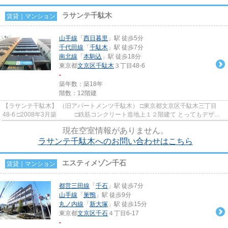
ラサンテ千駄木
賃貸｜マンション
山手線
「
西日暮里
」駅 徒歩5分
千代田線
「
千駄木
」駅 徒歩7分
南北線
「
本駒込
」駅 徒歩18分
東京都
文京区
千駄木
３丁目48-6
-
築年数：築18年
階数：12階建
【ラサンテ千駄木】 （旧アパートメンツ千駄木） □東京都文京区千駄木三丁目
48-6 □2008年3月築 □鉄筋コンクリート造地上１２階建て とってもデザイ
ン性に優れている高級賃貸マ...
現在空室情報がありません。
ラサンテ千駄木へのお問い合わせはこちら
エスティメゾン千石
賃貸｜マンション
都営三田線
「
千石
」駅 徒歩7分
山手線
「
巣鴨
」駅 徒歩9分
丸ノ内線
「
新大塚
」駅 徒歩15分
東京都
文京区
千石
４丁目6-17
-