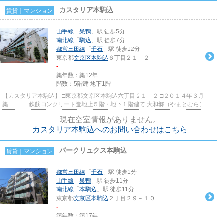
カスタリア本駒込
賃貸｜マンション
山手線
「
巣鴨
」駅 徒歩5分
南北線
「
駒込
」駅 徒歩7分
都営三田線
「
千石
」駅 徒歩12分
東京都
文京区
本駒込
６丁目２１－２
-
築年数：築12年
階数：5階建 地下1階
【カスタリア本駒込】 □東京都文京区本駒込六丁目２１－２ □２０１４年３月
築 □鉄筋コンクリート造地上５階・地下１階建て 大和郷（やまとむら）の
高級邸宅街に佇む大和ハウス...
現在空室情報がありません。
カスタリア本駒込へのお問い合わせはこちら
パークリュクス本駒込
賃貸｜マンション
都営三田線
「
千石
」駅 徒歩1分
山手線
「
巣鴨
」駅 徒歩11分
南北線
「
本駒込
」駅 徒歩11分
東京都
文京区
本駒込
２丁目２９－１０
-
築年数：築17年