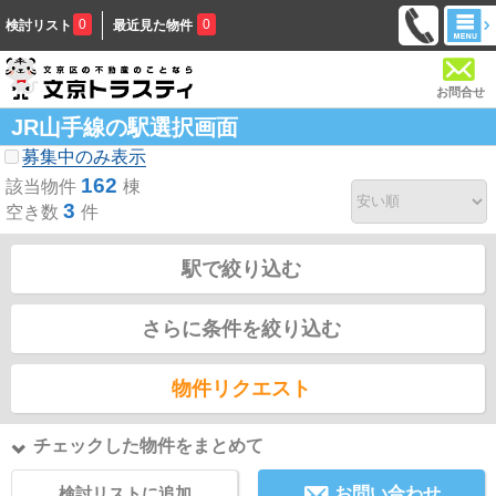
0
0
検討リスト
最近見た物件
お問合せ
JR山手線の駅選択画面
募集中のみ表示
162
該当物件
棟
3
空き数
件
駅で絞り込む
さらに条件を絞り込む
物件リクエスト
チェックした物件をまとめて
検討リストに追加
お問い合わせ