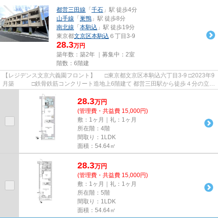
都営三田線
「
千石
」駅 徒歩4分
山手線
「
巣鴨
」駅 徒歩8分
南北線
「
本駒込
」駅 徒歩19分
東京都
文京区
本駒込
６丁目3-9
28.3
万円
築年数：築2年 ｜募集中：
2室
階数：6階建
【レジデンス文京六義園フロント】 □東京都文京区本駒込六丁目3-9 □2023年9
月築 □鉄骨鉄筋コンクリート造地上6階建て 都営三田駅から徒歩４分の立地
に建つ賃貸マンションの...
28.3
万
円
(管理費・共益費 15,000円)
敷：1ヶ月｜礼：1ヶ月
所在階：4階
間取り：1LDK
面積：54.64㎡
28.3
万
円
(管理費・共益費 15,000円)
敷：1ヶ月｜礼：1ヶ月
所在階：5階
間取り：1LDK
面積：54.64㎡