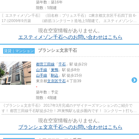
築年数：築16年
階数：5階建
〖エスティメゾン千石〗 （旧名称：プリュス千石） □東京都文京区千石四丁目 6-
17 □2009年9月築 □鉄筋コンクリート造地上5階建て。 エスティメゾンシリ
ーズは、積水ハウス・S...
現在空室情報がありません。
エスティメゾン千石へのお問い合わせはこちら
ブランシェ文京千石
賃貸｜マンション
都営三田線
「
千石
」駅 徒歩2分
山手線
「
巣鴨
」駅 徒歩8分
山手線
「
駒込
」駅 徒歩15分
東京都
文京区
千石
４丁目39
-
築年数：予定
階数：4階建
《ブランシェ文京千石》 2017年3月完成のデザイナーズマンションのご紹介で
す！ 都営三田線千石駅徒歩2分！JR巣鴨駅も徒歩圏内です！ コンクリート打ちっ
ぱなしの外観はとってもスタイ...
現在空室情報がありません。
ブランシェ文京千石へのお問い合わせはこちら