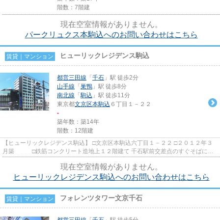
階数：7階建
現在空室情報がありません。
パークリュクス本駒込へのお問い合わせはこちら
ヒューリックレジデンス駒込
賃貸｜マンション
都営三田線
「
千石
」駅 徒歩2分
山手線
「
巣鴨
」駅 徒歩8分
南北線
「
駒込
」駅 徒歩11分
東京都
文京区
本駒込
６丁目１－２２
-
築年数：築14年
階数：12階建
【ヒューリックレジデンス駒込】 □文京区本駒込六丁目１－２２ □２０１２年３
月築 □鉄筋コンクリート造地上１２階建て 千石駅前交差点のすぐそばに立
地の高級賃貸マンションで...
現在空室情報がありません。
ヒューリックレジデンス駒込へのお問い合わせはこちら
フォレンツタワー文京千石
賃貸｜マンション
都営三田線
「
千石
」駅 徒歩5分