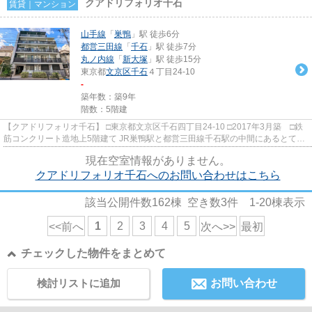
クアドリフォリオ千石
賃貸｜マンション
山手線
「
巣鴨
」駅 徒歩6分
都営三田線
「
千石
」駅 徒歩7分
丸ノ内線
「
新大塚
」駅 徒歩15分
東京都
文京区
千石
４丁目24-10
-
築年数：築9年
階数：5階建
【クアドリフォリオ千石】 □東京都文京区千石四丁目24-10 □2017年3月築 □鉄
筋コンクリート造地上5階建て JR巣鴨駅と都営三田線千石駅の中間にあるとても
閑静な住環境に佇むペット...
現在空室情報がありません。
クアドリフォリオ千石へのお問い合わせはこちら
該当公開件数
162
棟 空き数
3
件
1-20
棟表示
1
2
3
4
5
<<前へ
次へ>>
最初
チェックした物件をまとめて
検討リストに追加
お問い合わせ