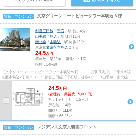
文京グリーンコートビュータワー本駒込Ａ棟
賃貸｜マンション
都営三田線
「
千石
」駅 徒歩4分
山手線
「
駒込
」駅 徒歩11分
南北線
「
本駒込
」駅 徒歩12分
東京都
文京区
本駒込
２丁目
24.5
万円
築年数：築28年 ｜募集中：
1室
階数：14階建
【文京グリーンコートビュータワー本駒込A棟】 （旧UR賃貸） ◇東京都文
京区本駒込2丁目２８－１ 都営三田線「千石駅」徒歩4分・JR山手線・南北線
「駒込駅」徒歩11分 オフィスビ...
24.5
万
円
(管理費・共益費 15,000円)
敷：1ヶ月｜礼：1.5ヶ月
所在階：14階
間取り：1LDK
面積：66.25㎡
レジデンス文京六義園フロント
賃貸｜マンション