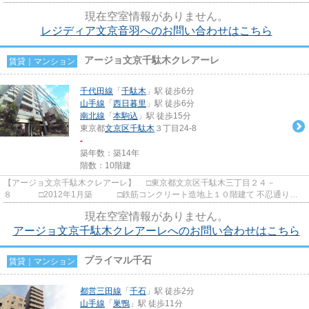
貸マンションのご紹介で...
現在空室情報がありません。
レジディア文京音羽へのお問い合わせはこちら
アージョ文京千駄木クレアーレ
賃貸｜マンション
千代田線
「
千駄木
」駅 徒歩6分
山手線
「
西日暮里
」駅 徒歩6分
南北線
「
本駒込
」駅 徒歩15分
東京都
文京区
千駄木
３丁目24-8
-
築年数：築14年
階数：10階建
【アージョ文京千駄木クレアーレ】 □東京都文京区千駄木三丁目２４－
８ □2012年1月築 □鉄筋コンクリート造地上１０階建て 不忍通り沿
いに建つ高級分譲賃貸マンション...
現在空室情報がありません。
アージョ文京千駄木クレアーレへのお問い合わせはこちら
プライマル千石
賃貸｜マンション
都営三田線
「
千石
」駅 徒歩2分
山手線
「
巣鴨
」駅 徒歩11分