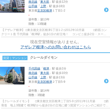
南北線
「
東大前
」駅 徒歩12分
山手線
「
上野
」駅 徒歩18分
東京都
文京区
根津
１丁目1-2
-
築年数：築13年
階数：13階建
【アザレア根津】 □東京都文京区根津1丁目1-2 □2012年10月築 □鉄筋コン
クリート造 千代田線「根津駅」徒歩1分の好立地！ コンビニ徒歩2分・スーパ
ー徒歩3分と利便性もばっち...
現在空室情報がありません。
アザレア根津へのお問い合わせはこちら
クレールダイモン
賃貸｜マンション
千代田線
「
根津
」駅 徒歩2分
南北線
「
東大前
」駅 徒歩10分
山手線
「
上野
」駅 徒歩13分
東京都
文京区
根津
２丁目5-9
-
築年数：築14年
階数：3階建
【クレールダイモン】 □東京都文京区根津二丁目5-9 □2011年11月築 □鉄
骨造 地上3階建て 根津駅から徒歩2分の立地に建つ賃貸マンションのご紹介で
す！ 下町情緒のある人気...