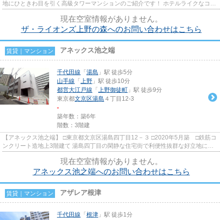
地にひときわ目を引く高級タワーマンションのご紹介です！ ホテルライクなコン
シェルジュサービスがあり...
現在空室情報がありません。
ザ・ライオンズ上野の森へのお問い合わせはこちら
アネックス池之端
賃貸｜マンション
千代田線
「
湯島
」駅 徒歩5分
山手線
「
上野
」駅 徒歩10分
都営大江戸線
「
上野御徒町
」駅 徒歩9分
東京都
文京区
湯島
４丁目12-3
-
築年数：築6年
階数：3階建
【アネックス池之端】 □東京都文京区湯島四丁目12－３ □2020年5月築 □鉄筋コ
ンクリート造地上3階建て 湯島四丁目の閑静な住宅街で利便性抜群な好立地に建
つ賃貸マンションのご紹介...
現在空室情報がありません。
アネックス池之端へのお問い合わせはこちら
アザレア根津
賃貸｜マンション
千代田線
「
根津
」駅 徒歩1分