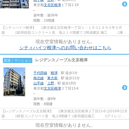
東京都
文京区
根津
１丁目1-19
-
築年数：築36年
階数：10階建
【シティハイツ根津】 □東京都文京区根津一丁目１－１９ □１９９０年５月
築 □鉄骨鉄筋コンクリート造 地上１０階建て □明成建設 施工 □東京
建物 旧分譲 根津駅から徒...
現在空室情報がありません。
シティハイツ根津へのお問い合わせはこちら
レジデンスノーブル文京根津
賃貸｜マンション
千代田線
「
根津
」駅 徒歩1分
南北線
「
東大前
」駅 徒歩11分
山手線
「
上野
」駅 徒歩18分
東京都
文京区
根津
２丁目13-6
-
築年数：築9年
階数：8階建
【レジデンスノーブル文京根津】 □東京都文京区根津２丁目13-6 □2016年12月
築 □鉄筋コンクリート造 地上8階建て □多田建設施工 □アイレジデ
ンス・多田建設旧分譲 根...
現在空室情報がありません。