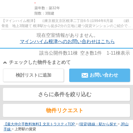
-
築年数：築32年
階数：3階建
【マインハイム根津】 □東京都文京区根津二丁目6-5 □1994年6月築 □鉄
骨造 地上3階建て 根津駅から徒歩2分の立地に建つ賃貸マンションのご紹介で
す！ 駅近ながら、大通りか...
現在空室情報がありません。
マインハイム根津へのお問い合わせはこちら
該当公開件数
11
棟 空き数
1
件
1-11
棟表示
チェックした物件をまとめて
検討リストに追加
お問い合わせ
さらに条件を絞り込む
物件リクエスト
【最大仲介手数料無料】文京トラスティTOP
>
(賃貸)路線・駅から探す
>
JR山
手線
>
上野駅の賃貸