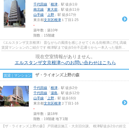
千代田線
「
根津
」駅 徒歩1分
南北線
「
東大前
」駅 徒歩11分
山手線
「
上野
」駅 徒歩17分
東京都
文京区
根津
１丁目1-25
-
築年数：築10年
階数：15階建
《エルスタンザ文京根津》 昔ながらの風情を感じさせてくれる街根津に佇む高級
賃貸マンションのご紹介です 根津駅まで徒歩5分不忍通りから一本入った場所に
立地の為、とっても静かな環...
現在空室情報がありません。
エルスタンザ文京根津へのお問い合わせはこちら
ザ・ライオンズ上野の森
賃貸｜マンション
千代田線
「
根津
」駅 徒歩2分
千代田線
「
湯島
」駅 徒歩12分
山手線
「
上野
」駅 徒歩16分
東京都
文京区
根津
２丁目1-16
-
築年数：築18年
階数：19階建 地下1階
【ザ・ライオンズ上野の森】 戸田建設施工・大京旧分譲。 根津駅徒歩2分の好立