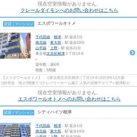
現在空室情報がありません。
クレールダイモンへのお問い合わせはこちら
エスポワールオトメ
賃貸｜マンション
千代田線
「
根津
」駅 徒歩1分
南北線
「
東大前
」駅 徒歩10分
山手線
「
上野
」駅 徒歩21分
東京都
文京区
根津
２丁目14-8
-
築年数：築6年
階数：5階建
【エスポワールオトメ】 □東京都文京区根津二丁目14-8 □2019年12月築
□鉄骨造 地上5階建て □クレバリーホーム施工 人気の谷根千エリア♪ 根津駅から
徒歩1分の立地に建つ賃...
現在空室情報がありません。
エスポワールオトメへのお問い合わせはこちら
シティハイツ根津
賃貸｜マンション
千代田線
「
根津
」駅 徒歩1分
南北線
「
東大前
」駅 徒歩14分
山手線
「
上野
」駅 徒歩20分