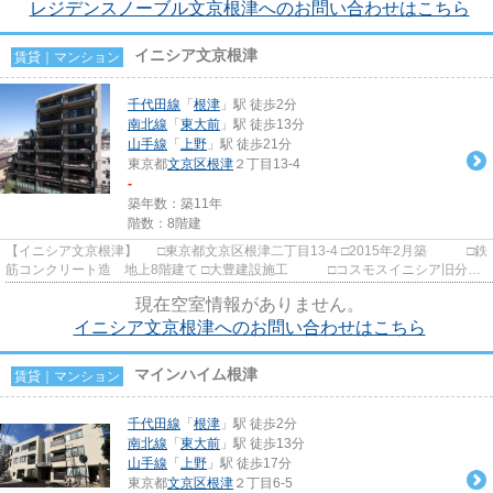
レジデンスノーブル文京根津へのお問い合わせはこちら
イニシア文京根津
賃貸｜マンション
千代田線
「
根津
」駅 徒歩2分
南北線
「
東大前
」駅 徒歩13分
山手線
「
上野
」駅 徒歩21分
東京都
文京区
根津
２丁目13-4
-
築年数：築11年
階数：8階建
【イニシア文京根津】 □東京都文京区根津二丁目13-4 □2015年2月築 □鉄
筋コンクリート造 地上8階建て □大豊建設施工 □コスモスイニシア旧分譲
根津駅から徒歩2分の立...
現在空室情報がありません。
イニシア文京根津へのお問い合わせはこちら
マインハイム根津
賃貸｜マンション
千代田線
「
根津
」駅 徒歩2分
南北線
「
東大前
」駅 徒歩13分
山手線
「
上野
」駅 徒歩17分
東京都
文京区
根津
２丁目6-5