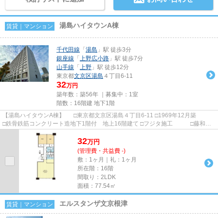
湯島ハイタウンA棟
賃貸｜マンション
千代田線
「
湯島
」駅 徒歩3分
銀座線
「
上野広小路
」駅 徒歩7分
山手線
「
上野
」駅 徒歩12分
東京都
文京区
湯島
４丁目6-11
32
万円
築年数：築56年 ｜募集中：
1室
階数：16階建 地下1階
【湯島ハイタウンA棟】 □東京都文京区湯島４丁目6-11 □1969年12月築
□鉄骨鉄筋コンクリート造地下1階付 地上16階建て □フジタ施工 □藤和不
動産旧分譲 湯島駅から徒歩...
32
万
円
(管理費・共益費 -)
敷：1ヶ月｜礼：1ヶ月
所在階：16階
間取り：2LDK
面積：77.54㎡
エルスタンザ文京根津
賃貸｜マンション