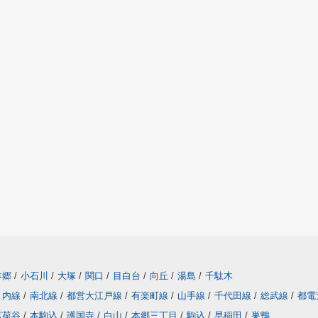
本郷
/
小石川
/
大塚
/
関口
/
目白台
/
向丘
/
湯島
/
千駄木
ノ内線
/
南北線
/
都営大江戸線
/
有楽町線
/
山手線
/
千代田線
/
総武線
/
都電
茗荷谷
/
本駒込
/
護国寺
/
白山
/
本郷三丁目
/
駒込
/
早稲田
/
巣鴨