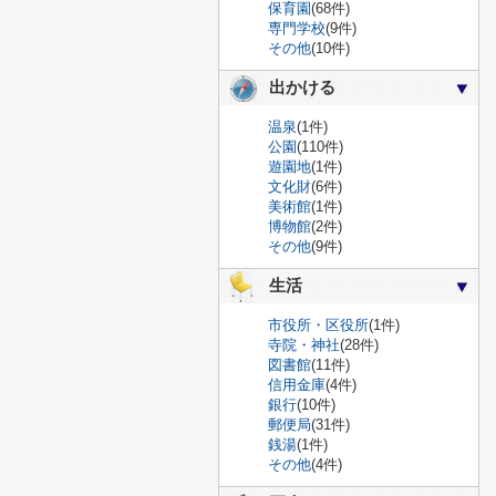
保育園
(68件)
専門学校
(9件)
その他
(10件)
出かける
温泉
(1件)
公園
(110件)
遊園地
(1件)
文化財
(6件)
美術館
(1件)
博物館
(2件)
その他
(9件)
生活
市役所・区役所
(1件)
寺院・神社
(28件)
図書館
(11件)
信用金庫
(4件)
銀行
(10件)
郵便局
(31件)
銭湯
(1件)
その他
(4件)