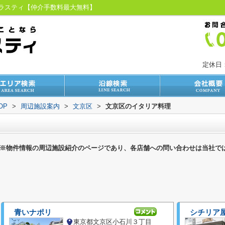
トラスティ【仲介手数料最大無料】
定休日
OP
>
周辺施設案内
>
文京区
>
文京区のイタリア料理
※物件情報の周辺施設紹介のページであり、各店舗への問い合わせは当社で
青いナポリ
シチリア
東京都文京区小石川３丁目