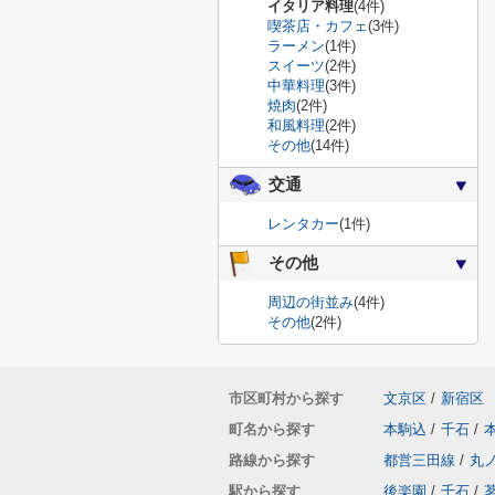
イタリア料理
(4件)
喫茶店・カフェ
(3件)
ラーメン
(1件)
スイーツ
(2件)
中華料理
(3件)
焼肉
(2件)
和風料理
(2件)
その他
(14件)
交通
レンタカー
(1件)
その他
周辺の街並み
(4件)
その他
(2件)
市区町村から探す
文京区
/
新宿区
町名から探す
本駒込
/
千石
/
路線から探す
都営三田線
/
丸
駅から探す
後楽園
/
千石
/