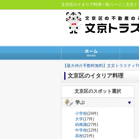
文京区のイタリア料理一覧ページ｜文京
【最大仲介手数料無料】文京トラスティT
文京区のイタリア料理
文京区のスポット選択
学ぶ
小学校
(24件)
大学
(17件)
幼稚園
(27件)
中学校
(12件)
高校
(21件)