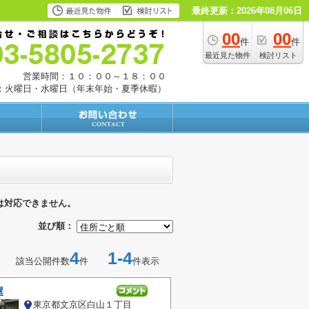
最終更新：2026年08月06日
00
00
件
件
最近見た物件
検討リスト
営業時間：１０：００～１８：００
：火曜日・水曜日（年末年始・夏季休暇）
は対応できません。
並び順：
4
1-4
該当公開件数
件
件表示
屋
東京都文京区白山１丁目