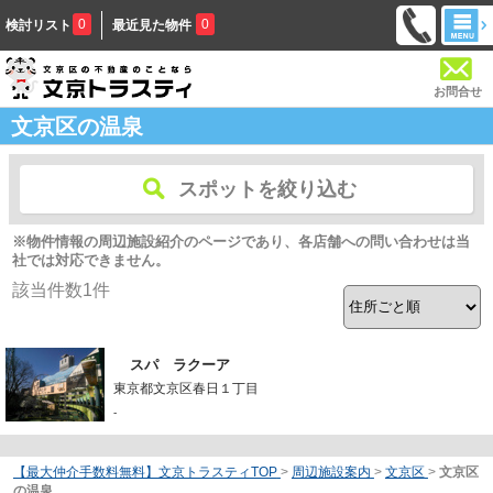
0
0
検討リスト
最近見た物件
お問合せ
文京区の温泉
スポットを絞り込む
※物件情報の周辺施設紹介のページであり、各店舗への問い合わせは当
社では対応できません。
該当件数
1
件
スパ ラクーア
東京都文京区春日１丁目
-
【最大仲介手数料無料】文京トラスティTOP
>
周辺施設案内
>
文京区
>
文京区
の温泉