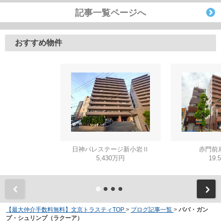
記事一覧ページへ
おすすめ物件
日神パレステージ新小岩Ⅱ
赤門前
5,430万円
19.
【最大仲介手数料無料】文京トラスティTOP
>
ブログ記事一覧
>
ババ・ガン
プ・シュリンプ（ラクーア）