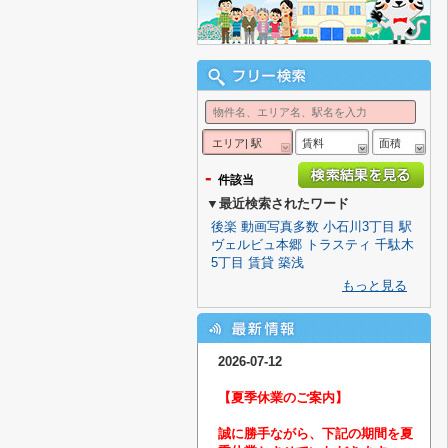
エリア| 駅
賃料
面積
-
件該当
▼最近検索されたワード
後楽
動画写真多数
小石川3丁目
駅
ヴェルビュ本郷
トラスティ
千駄木
5丁目
賃貸
築浅
もっと見る
2026-07-12
【夏季休業のご案内】
誠に勝手ながら、下記の期間を夏