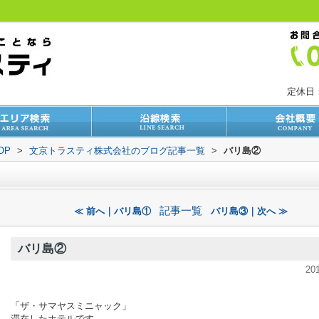
定休日
OP
>
文京トラスティ株式会社のブログ記事一覧
>
バリ島②
記事一覧
≪ 前へ｜バリ島①
バリ島③｜次へ ≫
バリ島②
20
「ザ・サマヤスミニャック」
滞在したホテルです。