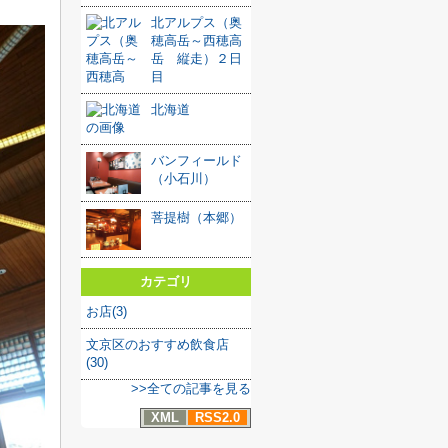
北アルプス（奥
穂高岳～西穂高
岳 縦走）２日
目
北海道
バンフィールド
（小石川）
菩提樹（本郷）
カテゴリ
お店(3)
文京区のおすすめ飲食店
(30)
>>全ての記事を見る
XML
RSS2.0