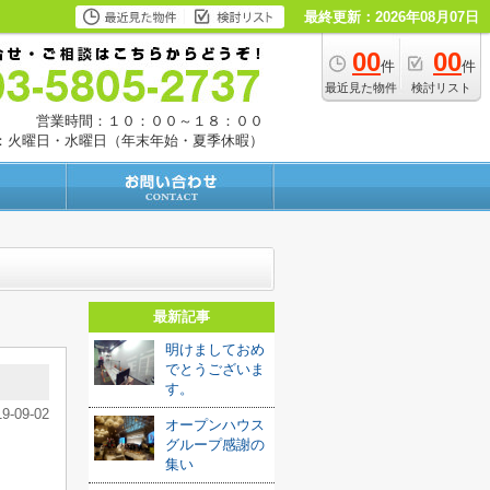
最終更新：2026年08月07日
00
00
件
件
最近見た物件
検討リスト
営業時間：１０：００～１８：００
：火曜日・水曜日（年末年始・夏季休暇）
最新記事
明けましておめ
でとうございま
す。
19-09-02
オープンハウス
グループ感謝の
集い