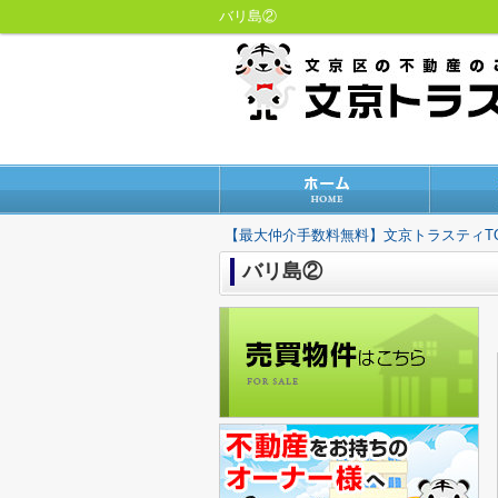
バリ島②
【最大仲介手数料無料】文京トラスティT
バリ島②