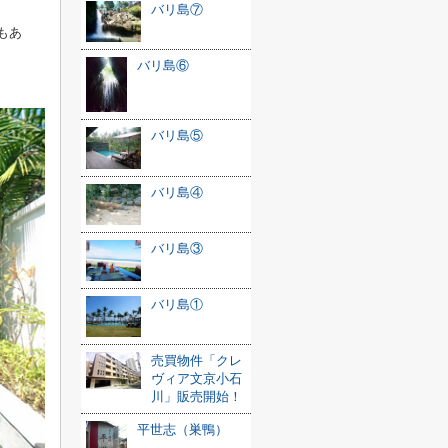
バリ島⑦
もあ
バリ島⑥
バリ島⑤
バリ島④
バリ島③
バリ島①
売買物件「クレ
ヴィア文京小石
川」販売開始！
平世志（巣鴨）