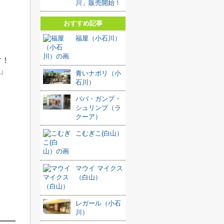
川」販売開始！
おすすめ記事
福屋（小石川）
す！
」
青いナポリ（小
石川）
ババ・ガンプ・
シュリンプ（ラ
クーア）
こむぎこ(白山）
マウイ マイクス
（白山）
レガール（小石
川）
━━