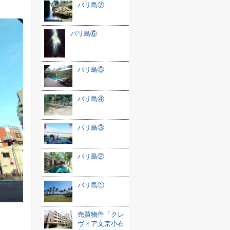
バリ島⑦
バリ島⑥
バリ島⑤
バリ島④
バリ島③
バリ島②
バリ島①
売買物件「クレ
ヴィア文京小石