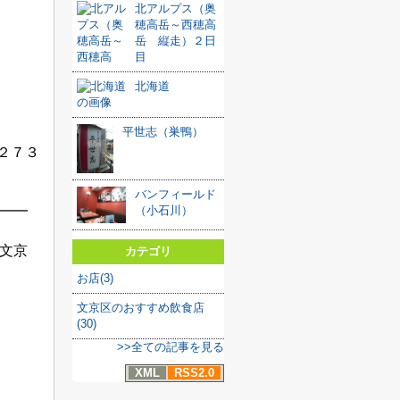
北アルプス（奥
穂高岳～西穂高
岳 縦走）２日
目
北海道
平世志（巣鴨）
２７３
バンフィールド
（小石川）
━━
文京
カテゴリ
お店(3)
文京区のおすすめ飲食店
(30)
>>全ての記事を見る
XML
RSS2.0