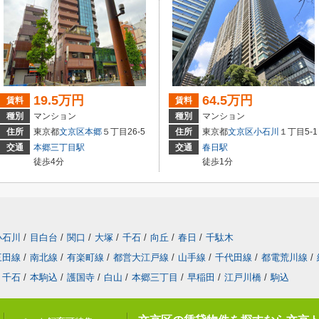
19.5万円
64.5万円
賃料
賃料
種別
マンション
種別
マンション
住所
東京都
文京区
本郷
５丁目26-5
住所
東京都
文京区
小石川
１丁目5-1
交通
本郷三丁目駅
交通
春日駅
徒歩4分
徒歩1分
小石川
/
目白台
/
関口
/
大塚
/
千石
/
向丘
/
春日
/
千駄木
三田線
/
南北線
/
有楽町線
/
都営大江戸線
/
山手線
/
千代田線
/
都電荒川線
/
千石
/
本駒込
/
護国寺
/
白山
/
本郷三丁目
/
早稲田
/
江戸川橋
/
駒込