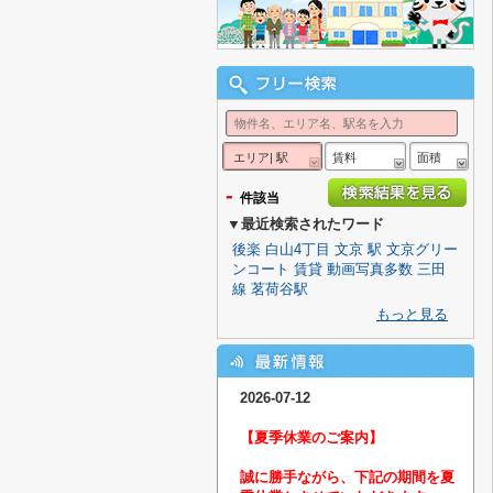
エリア| 駅
賃料
面積
-
件該当
▼最近検索されたワード
後楽
白山4丁目
文京
駅
文京グリー
ンコート
賃貸
動画写真多数
三田
線
茗荷谷駅
もっと見る
2026-07-12
【夏季休業のご案内】
誠に勝手ながら、下記の期間を夏