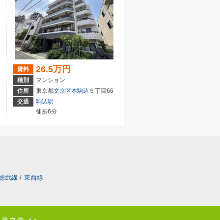
26.5万円
賃料
種別
マンション
住所
東京都
文京区
本駒込
５丁目66
交通
駒込駅
徒歩6分
総武線
/
東西線