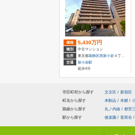
5,430万円
価格
種別
中古マンション
住所
東京都
葛飾区
西新小岩
４丁目42-13
交通
新小岩駅
徒歩4分
市区町村から探す
文京区
/
新宿区
町名から探す
本駒込
/
本郷
/
路線から探す
丸ノ内線
/
都営
駅から探す
後楽園
/
茗荷谷
/