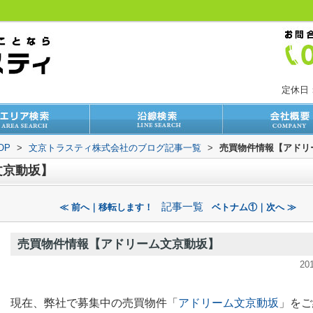
定休日
OP
>
文京トラスティ株式会社のブログ記事一覧
>
売買物件情報【アドリ
文京動坂】
記事一覧
≪ 前へ｜移転します！
ベトナム①｜次へ ≫
売買物件情報【アドリーム文京動坂】
20
現在、弊社で募集中の売買物件「
アドリーム文京動坂
」
をご