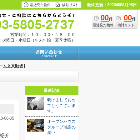
最終更新：2026年08月08日
00
00
件
件
最近見た物件
検討リスト
営業時間：１０：００～１８：００
：火曜日・水曜日（年末年始・夏季休暇）
ーム文京動坂】
最新記事
明けましておめ
でとうございま
す。
18-08-05
オープンハウス
グループ感謝の
集い
紹介