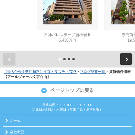
日神パレステージ新小岩Ⅱ
赤門前
5,430万円
19.
【最大仲介手数料無料】文京トラスティTOP
>
ブログ記事一覧
>
賃貸物件情報
【アールヴェール文京白山】
ページトップに戻る
営業時間:１０：００～１８：００
定休日:火曜日・水曜日（年末年始・夏季休暇）
ホーム
会社概要