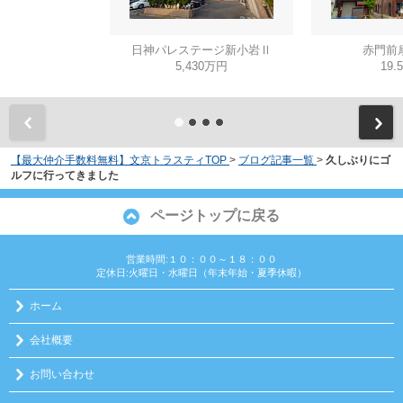
日神パレステージ新小岩Ⅱ
赤門前
5,430万円
19.
【最大仲介手数料無料】文京トラスティTOP
>
ブログ記事一覧
>
久しぶりにゴ
ルフに行ってきました
ページトップに戻る
営業時間:１０：００～１８：００
定休日:火曜日・水曜日（年末年始・夏季休暇）
ホーム
会社概要
お問い合わせ