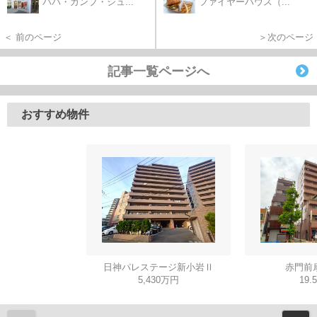
ババ・ガンプ・シュ...
ファイヤーハウス（...
＜ 前のページ
＞次のページ
記事一覧ページへ
おすすめ物件
日神パレステージ新小岩Ⅱ
赤門前
5,430万円
19.