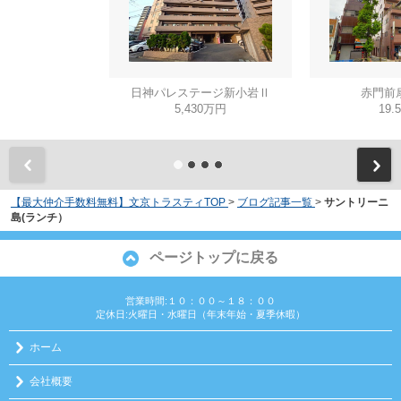
日神パレステージ新小岩Ⅱ
赤門前
5,430万円
19.
【最大仲介手数料無料】文京トラスティTOP
>
ブログ記事一覧
>
サントリーニ
島(ランチ）
ページトップに戻る
営業時間:１０：００～１８：００
定休日:火曜日・水曜日（年末年始・夏季休暇）
ホーム
会社概要