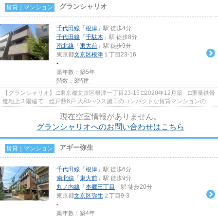
グランシャリオ
賃貸｜マンション
千代田線
「
根津
」駅 徒歩4分
千代田線
「
千駄木
」駅 徒歩8分
南北線
「
東大前
」駅 徒歩9分
東京都
文京区
根津
１丁目23-16
-
築年数：築5年
階数：3階建
【グランシャリオ】 □東京都文京区根津一丁目23-15 □2020年12月築 □重量鉄骨
造地上３階建て 総戸数6戸 大和ハウス施工のコンパクトな賃貸マンションのご
紹介です！ 大通りから1本...
現在空室情報がありません。
グランシャリオへのお問い合わせはこちら
アギー弥生
賃貸｜マンション
千代田線
「
根津
」駅 徒歩6分
南北線
「
東大前
」駅 徒歩9分
丸ノ内線
「
本郷三丁目
」駅 徒歩20分
東京都
文京区
弥生
２丁目9-3
-
築年数：築4年