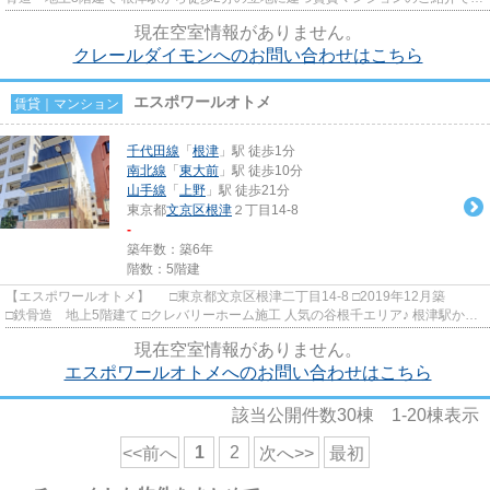
す！ 下町情緒のある人気...
現在空室情報がありません。
クレールダイモンへのお問い合わせはこちら
エスポワールオトメ
賃貸｜マンション
千代田線
「
根津
」駅 徒歩1分
南北線
「
東大前
」駅 徒歩10分
山手線
「
上野
」駅 徒歩21分
東京都
文京区
根津
２丁目14-8
-
築年数：築6年
階数：5階建
【エスポワールオトメ】 □東京都文京区根津二丁目14-8 □2019年12月築
□鉄骨造 地上5階建て □クレバリーホーム施工 人気の谷根千エリア♪ 根津駅から
徒歩1分の立地に建つ賃...
現在空室情報がありません。
エスポワールオトメへのお問い合わせはこちら
該当公開件数
30
棟
1-20
棟表示
1
2
<<前へ
次へ>>
最初