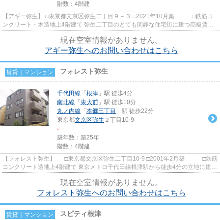
階数：4階建
【アギー弥生】 □東京都文京区弥生二丁目９－３ □2021年10月築 □鉄筋コ
ンクリート・木造地上4階建て 弥生二丁目のとても閑静な住宅街に建つ高級賃貸
マンションのご紹介です。 ...
現在空室情報がありません。
アギー弥生へのお問い合わせはこちら
フォレスト弥生
賃貸｜マンション
千代田線
「
根津
」駅 徒歩4分
南北線
「
東大前
」駅 徒歩10分
丸ノ内線
「
本郷三丁目
」駅 徒歩22分
東京都
文京区
弥生
２丁目10-9
-
築年数：築25年
階数：4階建
【フォレスト弥生】 □東京都文京区弥生二丁目10-9 □2001年2月築 □鉄筋
コンクリート造地上4階建て 東京メトロ千代田線根津駅から徒歩4分の立地に建つ
賃貸マンションのご紹介...
現在空室情報がありません。
フォレスト弥生へのお問い合わせはこちら
スピティ根津
賃貸｜マンション