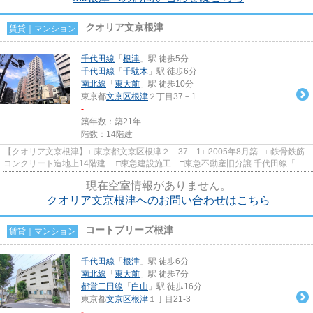
クオリア文京根津
賃貸｜マンション
千代田線
「
根津
」駅 徒歩5分
千代田線
「
千駄木
」駅 徒歩6分
南北線
「
東大前
」駅 徒歩10分
東京都
文京区
根津
２丁目37－1
-
築年数：築21年
階数：14階建
【クオリア文京根津】 □東京都文京区根津２－37－1 □2005年8月築 □鉄骨鉄筋
コンクリート造地上14階建 □東急建設施工 □東急不動産旧分譲 千代田線「根
津駅」と「千駄木駅」の間...
現在空室情報がありません。
クオリア文京根津へのお問い合わせはこちら
コートブリーズ根津
賃貸｜マンション
千代田線
「
根津
」駅 徒歩6分
南北線
「
東大前
」駅 徒歩7分
都営三田線
「
白山
」駅 徒歩16分
東京都
文京区
根津
１丁目21-3
-