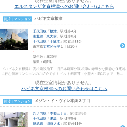
現在空室情報がありません。
エルスタンザ文京根津へのお問い合わせはこちら
ハピネ文京根津
賃貸｜マンション
千代田線
「
根津
」駅 徒歩4分
南北線
「
東大前
」駅 徒歩8分
千代田線
「
千駄木
」駅 徒歩11分
東京都
文京区
根津
１丁目20-7
-
築年数：築20年
階数：6階建
《ハピネ文京根津》 高松建設施工・旧日本建商分譲 根津の緑豊かな閑静な住宅地
に佇む低層マンションのご紹介です！ ペット飼育可（小型犬・猫1匹まで 敷金
＋1ヵ月） インターネット...
現在空室情報がありません。
ハピネ文京根津へのお問い合わせはこちら
メゾン・ド・ヴィレ本郷３丁目
賃貸｜マンション
丸ノ内線
「
本郷三丁目
」駅 徒歩8分
千代田線
「
湯島
」駅 徒歩9分
総武線
「
御茶ノ水
」駅 徒歩11分