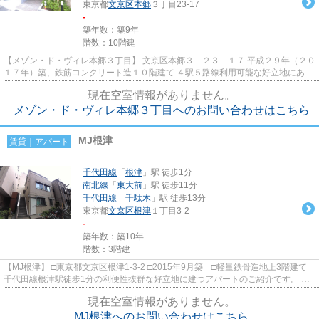
東京都
文京区
本郷
３丁目23-17
-
築年数：築9年
階数：10階建
【メゾン・ド・ヴィレ本郷３丁目】 文京区本郷３－２３－１７ 平成２９年（２０
１７年）築、鉄筋コンクリート造１０階建て ４駅５路線利用可能な好立地にあり
ます。 湯島小学校学区域
現在空室情報がありません。
メゾン・ド・ヴィレ本郷３丁目へのお問い合わせはこちら
MJ根津
賃貸｜アパート
千代田線
「
根津
」駅 徒歩1分
南北線
「
東大前
」駅 徒歩11分
千代田線
「
千駄木
」駅 徒歩13分
東京都
文京区
根津
１丁目3-2
-
築年数：築10年
階数：3階建
【MJ根津】 □東京都文京区根津1-3-2 □2015年9月築 □軽量鉄骨造地上3階建て
千代田線根津駅徒歩1分の利便性抜群な好立地に建つアパートのご紹介です。 連
帯保証人・保証会社加入不要！...
現在空室情報がありません。
MJ根津へのお問い合わせはこちら