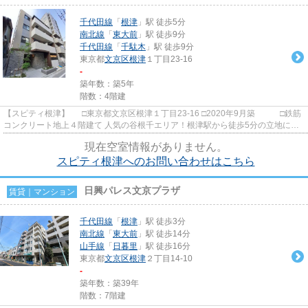
千代田線
「
根津
」駅 徒歩5分
南北線
「
東大前
」駅 徒歩9分
千代田線
「
千駄木
」駅 徒歩9分
東京都
文京区
根津
１丁目23-16
-
築年数：築5年
階数：4階建
【スピティ根津】 □東京都文京区根津１丁目23-16 □2020年9月築 □鉄筋
コンクリート地上４階建て 人気の谷根千エリア！根津駅から徒歩5分の立地に建
つ築浅の賃貸マンションの...
現在空室情報がありません。
スピティ根津へのお問い合わせはこちら
日興パレス文京プラザ
賃貸｜マンション
千代田線
「
根津
」駅 徒歩3分
南北線
「
東大前
」駅 徒歩14分
山手線
「
日暮里
」駅 徒歩16分
東京都
文京区
根津
２丁目14-10
-
築年数：築39年
階数：7階建