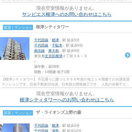
に建設されましたが、...
現在空室情報がありません。
サンピエス根津へのお問い合わせはこちら
根津シティタワー
賃貸｜マンション
千代田線
「
根津
」駅 徒歩5分
千代田線
「
千駄木
」駅 徒歩6分
南北線
「
東大前
」駅 徒歩9分
東京都
文京区
根津
２丁目３６－３
-
築年数：築28年
階数：14階建 地下1階
【根津シティタワー】 不忍通りに建つ１９９８年築の地上１４階建ての分譲賃貸
マンションです。住友不動産旧分譲、日本国土開発施工です。 人気の谷根千エリ
アです！ 根津シティタワー...
現在空室情報がありません。
根津シティタワーへのお問い合わせはこちら
ザ・ライオンズ上野の森
賃貸｜マンション
千代田線
「
根津
」駅 徒歩2分
千代田線
「
湯島
」駅 徒歩12分