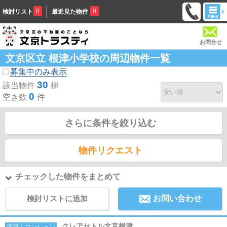
0
0
検討リスト
最近見た物件
お問合せ
文京区立 根津小学校の周辺物件一覧
募集中のみ表示
30
該当物件
棟
0
空き数
件
さらに条件を絞り込む
物件リクエスト
チェックした物件をまとめて
検討リストに追加
お問い合わせ
クレアセトル文京根津
賃貸｜マンション