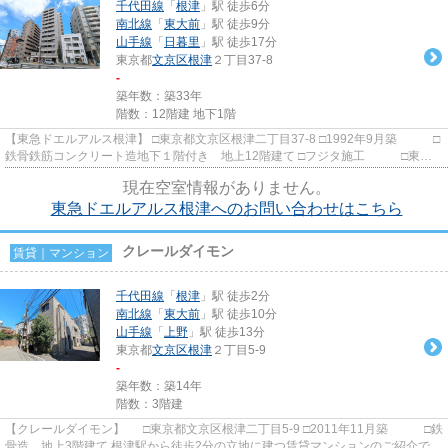
千代田線
「
根津
」駅 徒歩6分
南北線
「
東大前
」駅 徒歩9分
山手線
「
日暮里
」駅 徒歩17分
東京都
文京区
根津
２丁目37-8
-
築年数：築33年
階数：12階建 地下1階
【東急ドエルアルス根津】 □東京都文京区根津二丁目37-8 □1992年9月築 □
鉄骨鉄筋コンクリート造地下１階付き 地上12階建て □フジタ施工 □東急
不動産旧分譲 千代田線「...
現在空室情報がありません。
東急ドエルアルス根津へのお問い合わせはこちら
クレールダイモン
賃貸｜マンション
千代田線
「
根津
」駅 徒歩2分
南北線
「
東大前
」駅 徒歩10分
山手線
「
上野
」駅 徒歩13分
東京都
文京区
根津
２丁目5-9
-
築年数：築14年
階数：3階建
【クレールダイモン】 □東京都文京区根津二丁目5-9 □2011年11月築 □鉄
骨造 地上3階建て 根津駅から徒歩2分の立地に建つ賃貸マンションのご紹介で