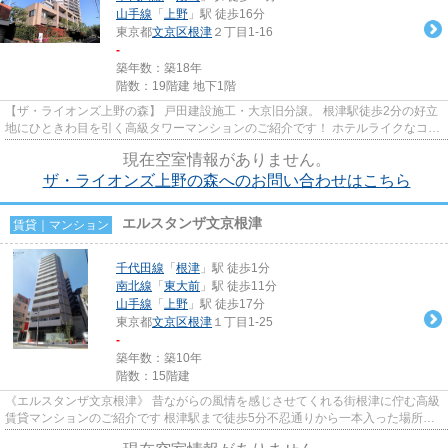
山手線
「
上野
」駅 徒歩16分
東京都
文京区
根津
２丁目1-16
-
築年数：築18年
階数：19階建 地下1階
【ザ・ライオンズ上野の森】 戸田建設施工・大京旧分譲。 根津駅徒歩2分の好立
地にひときわ目を引く高級タワーマンションのご紹介です！ ホテルライクなコン
シェルジュサービスがあり...
現在空室情報がありません。
ザ・ライオンズ上野の森へのお問い合わせはこちら
エルスタンザ文京根津
賃貸｜マンション
千代田線
「
根津
」駅 徒歩1分
南北線
「
東大前
」駅 徒歩11分
山手線
「
上野
」駅 徒歩17分
東京都
文京区
根津
１丁目1-25
-
築年数：築10年
階数：15階建
《エルスタンザ文京根津》 昔ながらの風情を感じさせてくれる街根津に佇む高級
賃貸マンションのご紹介です 根津駅まで徒歩5分不忍通りから一本入った場所に
立地の為、とっても静かな環...