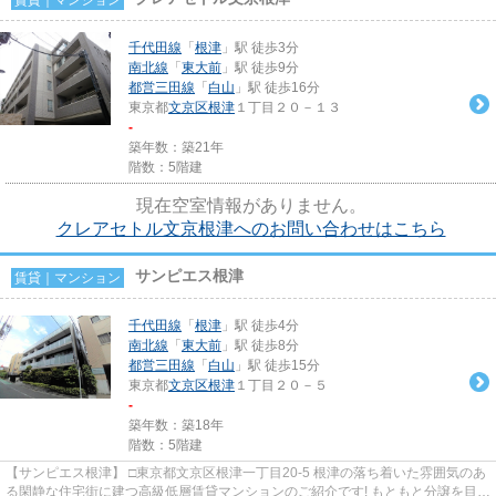
千代田線
「
根津
」駅 徒歩3分
南北線
「
東大前
」駅 徒歩9分
都営三田線
「
白山
」駅 徒歩16分
東京都
文京区
根津
１丁目２０－１３
-
築年数：築21年
階数：5階建
現在空室情報がありません。
クレアセトル文京根津へのお問い合わせはこちら
サンピエス根津
賃貸｜マンション
千代田線
「
根津
」駅 徒歩4分
南北線
「
東大前
」駅 徒歩8分
都営三田線
「
白山
」駅 徒歩15分
東京都
文京区
根津
１丁目２０－５
-
築年数：築18年
階数：5階建
【サンピエス根津】 □東京都文京区根津一丁目20-5 根津の落ち着いた雰囲気のあ
る閑静な住宅街に建つ高級低層賃貸マンションのご紹介です! もともと分譲を目的