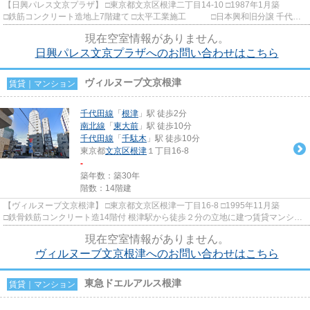
【日興パレス文京プラザ】 □東京都文京区根津二丁目14-10 □1987年1月築
□鉄筋コンクリート造地上7階建て □太平工業施工 □日本興和旧分譲 千代田
線「根津駅」から徒歩3分...
現在空室情報がありません。
日興パレス文京プラザへのお問い合わせはこちら
ヴィルヌーブ文京根津
賃貸｜マンション
千代田線
「
根津
」駅 徒歩2分
南北線
「
東大前
」駅 徒歩10分
千代田線
「
千駄木
」駅 徒歩10分
東京都
文京区
根津
１丁目16-8
-
築年数：築30年
階数：14階建
【ヴィルヌーブ文京根津】 □東京都文京区根津一丁目16-8 □1995年11月築
□鉄骨鉄筋コンクリート造14階付 根津駅から徒歩２分の立地に建つ賃貸マンショ
ンのご紹介です！ 周辺環...
現在空室情報がありません。
ヴィルヌーブ文京根津へのお問い合わせはこちら
東急ドエルアルス根津
賃貸｜マンション