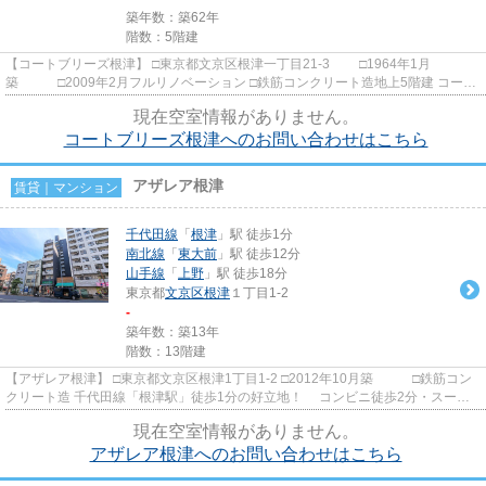
築年数：築62年
階数：5階建
【コートブリーズ根津】 □東京都文京区根津一丁目21-3 □1964年1月
築 □2009年2月フルリノベーション □鉄筋コンクリート造地上5階建 コート
ブリーズ根津は、2009年に室内外...
現在空室情報がありません。
コートブリーズ根津へのお問い合わせはこちら
アザレア根津
賃貸｜マンション
千代田線
「
根津
」駅 徒歩1分
南北線
「
東大前
」駅 徒歩12分
山手線
「
上野
」駅 徒歩18分
東京都
文京区
根津
１丁目1-2
-
築年数：築13年
階数：13階建
【アザレア根津】 □東京都文京区根津1丁目1-2 □2012年10月築 □鉄筋コン
クリート造 千代田線「根津駅」徒歩1分の好立地！ コンビニ徒歩2分・スーパ
ー徒歩3分と利便性もばっち...
現在空室情報がありません。
アザレア根津へのお問い合わせはこちら